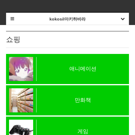
kokosil아키하바라
쇼핑
애니메이션
만화책
게임