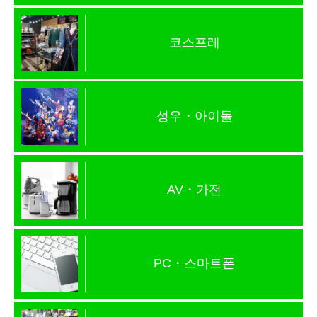
코스프레
성우・아이돌
AV・가전
PC・스마트폰