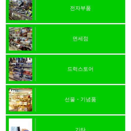
전자부품
면세점
드럭스토어
선물・기념품
기타