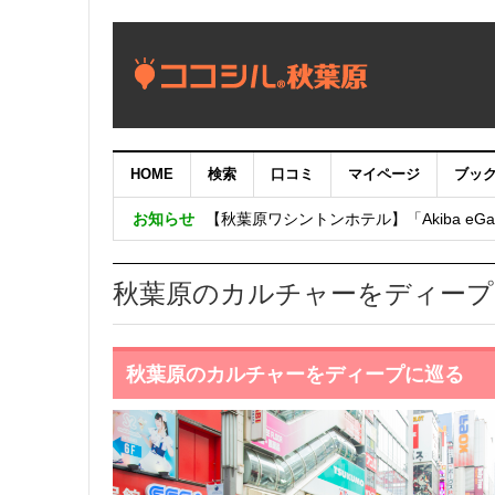
HOME
検索
口コミ
マイページ
ブッ
【重要：9月5日（火）22時】ココシル
お知らせ
【秋葉原ワシントンホテル】「Akiba eGam
「いま、困っている店舗の皆様を応援さ
秋葉原のカルチャーをディープ
秋葉原のカルチャーをディープに巡る