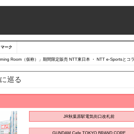
クマーク
：アカウントサービス移行のお知らせ
ing Room（仮称）」期間限定販売 NTT東日本 ・ NTT e-Sports
せていただきたい！」
に巡る
JR秋葉原駅電気街口改札前
GUNDAM Cafe TOKYO BRAND CORE