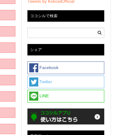
Tweets by KokosilOfficial
ココシルで検索
シェア
Facebook
Twitter
LINE