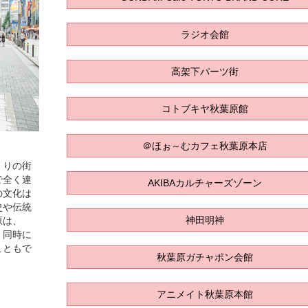
ラジオ会館
高架下パーツ街
コトブキヤ秋葉原館
＠ほぉ～むカフェ秋葉原本店
くりの街
で全く違
AKIBAカルチャーズゾーン
の文化は
史や伝統
神田明神
原は、
、同時に
こともで
秋葉原ガチャポン会館
アニメイト秋葉原本館