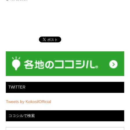
TWITTER
Tweets by KokosilOfficial
ココシルで検索