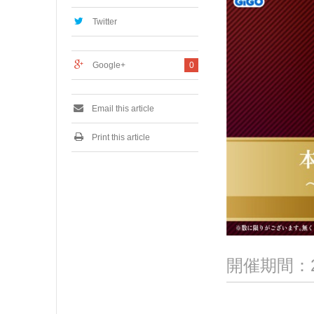
,
2
Twitter
0
2
4
Google+
0
Email this article
Print this article
開催期間：2