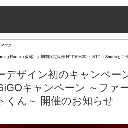
クマーク
：アカウントサービス移行のお知らせ
ing Room（仮称）」期間限定販売 NTT東日本 ・ NTT e-Sports
せていただきたい！」
ーデザイン初のキャンペー
GiGOキャンペーン ～ファ
トくん～ 開催のお知らせ