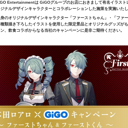
iGO Entertainmentは GiGOグループのお店におきまして有名イラス
リジナルデザインキャラクターとコラボレーションした施策を実施いた
自身のオリジナルデザインキャラクター「ファーストちゃん」・「ファ
８種類描き下ろしたイラストを使用した限定景品とオリジナルグッズが
ーン、飲食コラボからなる当社のキャンペーンに是非ご期待ください。