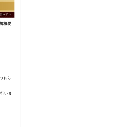
実施概要
つもら
を行いま