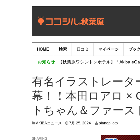
HOME
検索
口コミ
マイページ
ブッ
【重要：9月5日（火）22時】ココシル
お知らせ
【秋葉原ワシントンホテル】「Akiba eGam
「いま、困っている店舗の皆様を応援さ
有名イラストレータ
幕！！本田ロアロ × 
トちゃん＆ファース
7
AKIBAニュース
7月 25, 2024
planopiloto
月
2
SHARING
1