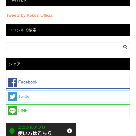
TWITTER
Tweets by KokosilOfficial
ココシルで検索
シェア
Facebook
Twitter
LINE