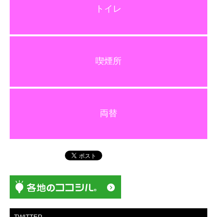
トイレ
喫煙所
両替