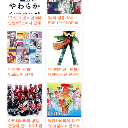
“핫도그 번 × 엔터테
[나의 영웅 학계
인먼트”코메다 근제
POP UP SHOP in
“부드러운 시로콧
보크스 아키하바라
뻬”아키하바라 점
취미 천국]가 개최!
2018 년 10 월 19 일
2018 년 9 월 15 일
(금) 10시 오픈
(토)부터 9 월 30 일
(일)까지.
아키하바라를
애니메이션 · 만화 ·
Vtuber의 성지!
캐릭터 상품 전문점
AKIBA 관광 협의회,
‘애니메이트 요코하
키즈나아이과 총 14
마」와 「애니메이
명의 Vtuber가 공식
트 아키하바라」가
적으로 팀을 결성 한
이번 봄 리뉴얼 오픈!
‘가을 페스티벌 2018
한정 상품 등 오픈 기
가을」개최 결정! 아
념 캠페인도 실시 예
키하바라 가상 관광
정
대사 “키즈나아
이”취임도!
아키하바라의 방일
아키하바라의 각 주
관광객 인기 NO.1 컨
요 시설의 이벤트와