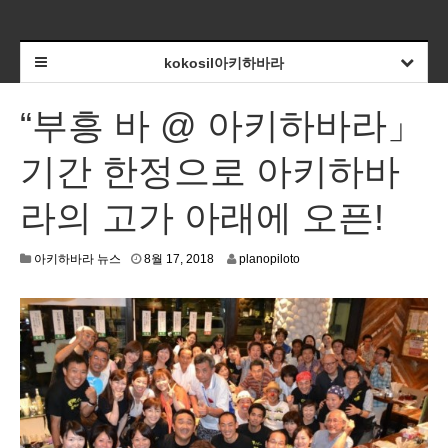
kokosil아키하바라
“부흥 바 @ 아키하바라」
기간 한정으로 아키하바
라의 고가 아래에 오픈!
8
아키하바라 뉴스
8월 17, 2018
planopiloto
월
1
4
,
2
0
1
8