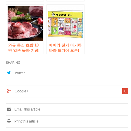
셉 카페 ‘닌자 카페
지역의 약 100 점포
不忍 카페’가 갑옷 체
가 4 제목의 애니메
험 매장 ‘小寅亭 “고
이션과 콜라보레이
3 월부터 코라 보 이
션하는 여름 이벤트
벤트 개최
PR 기획 「여름 葉
原 2018 “개최!
와규 등심 초밥 10
메이와 전기 아키하
만 일관 돌파 기념!
바라 드디어 오픈!
쇠고기 및 쇠고기 등
심 초밥 뷔페 코스가
SHARING
3,980 엔! “불고기 일
심 담 스케”아키하바
Twitter
라 점
Google+
0
Email this article
Print this article