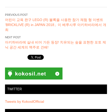
글
어린이 교육 완구 LEGO (R) 블록을 사용한 참가 체험 형 이벤트
탐
‘BRICKLIVE (R) in JAPAN 2018」이 베루사루 아키하바라에서 개
색
최
아키하바라에 실내 비어 가든 등장! 치유되는 숲을 표현한 포토 제
닉 공간 세계의 맥주로 건배!
TWITTER
Tweets by KokosilOfficial