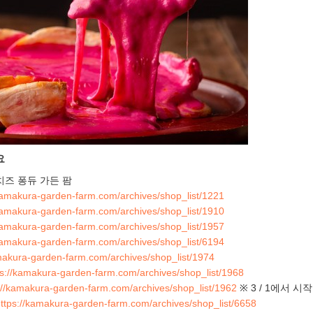
요
치즈 퐁듀 가든 팜
/kamakura-garden-farm.com/archives/shop_list/1221
/kamakura-garden-farm.com/archives/shop_list/1910
/kamakura-garden-farm.com/archives/shop_list/1957
/kamakura-garden-farm.com/archives/shop_list/6194
amakura-garden-farm.com/archives/shop_list/1974
ps://kamakura-garden-farm.com/archives/shop_list/1968
://kamakura-garden-farm.com/archives/shop_list/1962
※ 3 / 1에서 시작
ttps://kamakura-garden-farm.com/archives/shop_list/6658