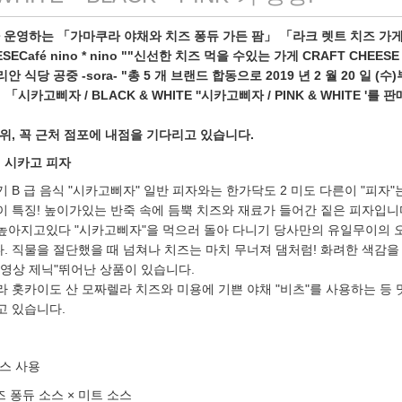
 운영하는 「가마쿠라 야채와 치즈 퐁듀 가든 팜」 「라크 렛트 치즈 가
SECafé nino * nino ""신선한 치즈 먹을 수있는 가게 CRAFT CHEESE
 식당 공중 -sora- "총 5 개 브랜드 합동으로 2019 년 2 월 20 일 (수
 「시카고삐자 / BLACK & WHITE ''시카고삐자 / PINK & WHITE '를 
위, 꼭 근처 점포에 내점을 기다리고 있습니다.
래 시카고 피자
 B 급 음식 "시카고삐자" 일반 피자와는 한가닥도 2 미도 다른이 "피자"
 특징! 높이가있는 반죽 속에 듬뿍 치즈와 재료가 들어간 짙은 피자입니
높아지고있다 "시카고삐자"을 먹으러 돌아 다니기 당사만의 유일무이의 
 직물을 절단했을 때 넘쳐나 치즈는 마치 무너져 댐처럼! 화려한 색감을
동영상 제닉"뛰어난 상품이 있습니다.
 홋카이도 산 모짜렐라 치즈와 미용에 기쁜 야채 "비츠"를 사용하는 등 
고 있습니다.
스 사용
즈 퐁듀 소스 × 미트 소스