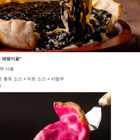
E ~ 패랭이꽃"
무 사용
 퐁듀 소스 × 미트 소스 × 사탕무
)