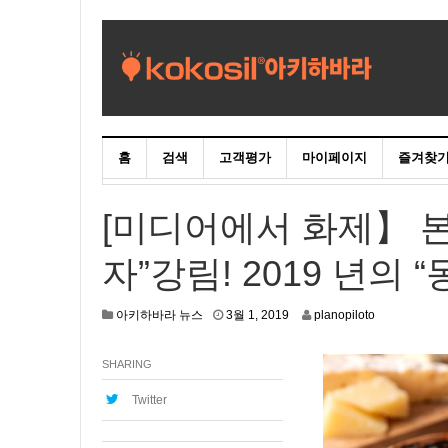
홈
검색
고객평가
마이페이지
즐겨찾
[미디어에서 화제】 본
자”강림! 2019 년의 
2
아키하바라 뉴스
3월 1, 2019
planopiloto
월
2
SHARING
5
,
2
Twitter
0
1