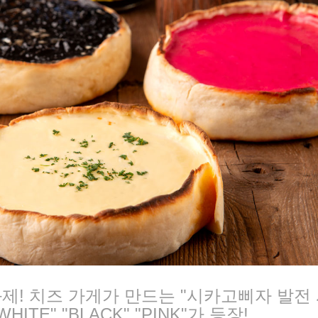
화제! 치즈 가게가 만드는 "시카고삐자 발전
WHITE" "BLACK" "PINK"가 등장!