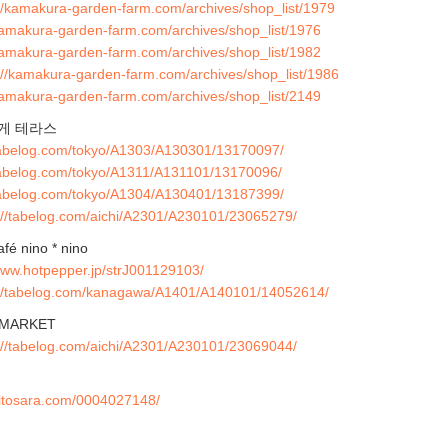
://kamakura-garden-farm.com/archives/shop_list/1979
/kamakura-garden-farm.com/archives/shop_list/1976
/kamakura-garden-farm.com/archives/shop_list/1982
://kamakura-garden-farm.com/archives/shop_list/1986
/kamakura-garden-farm.com/archives/shop_list/2149
가게 테라스
/tabelog.com/tokyo/A1303/A130301/13170097/
/tabelog.com/tokyo/A1311/A131101/13170096/
/tabelog.com/tokyo/A1304/A130401/13187399/
://tabelog.com/aichi/A2301/A230101/23065279/
é nino * nino
www.hotpepper.jp/strJ001129103/
://tabelog.com/kanagawa/A1401/A140101/14052614/
 MARKET
://tabelog.com/aichi/A2301/A230101/23069044/
/hitosara.com/0004027148/