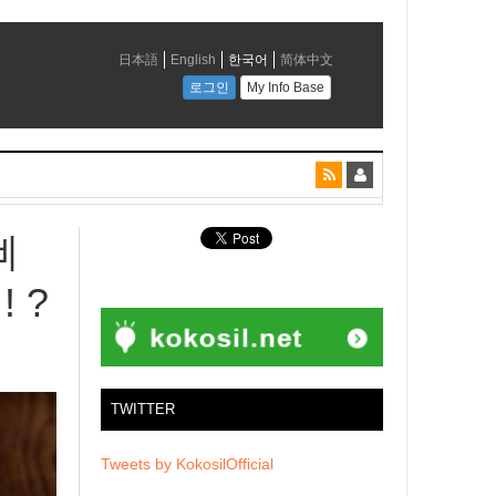
삐
 ?
TWITTER
Tweets by KokosilOfficial