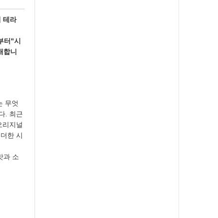
게 테라
)부터"시
판매합니
는 무엇
다. 최근
오리지널
 더한 시
맛과 소