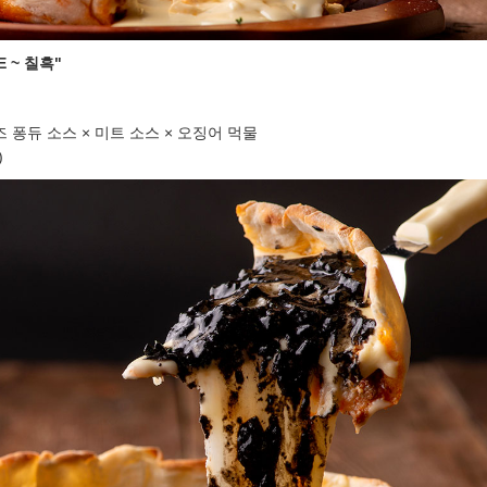
E ~ 칠흑"
 퐁듀 소스 × 미트 소스 × 오징어 먹물
)