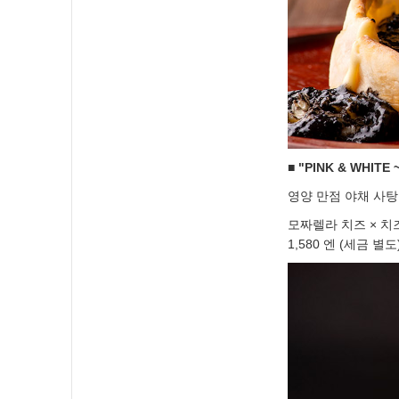
■ "PINK & WHIT
영양 만점 야채 사탕
모짜렐라 치즈 × 치즈
1,580 엔 (세금 별도