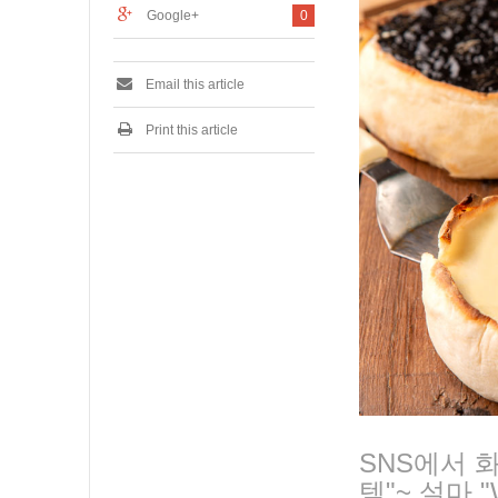
9
Google+
0
Email this article
Print this article
SNS에서 
템"~ 설마 "