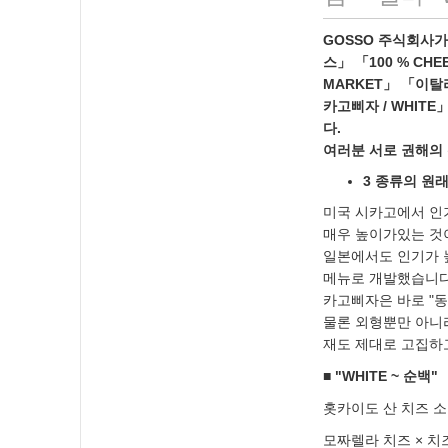
GOSSO 주식회사가
스」 「100 % CHEE
MARKET」 「이탈리안
카고삐자 / WHITE」
다.
여러분 서로 권해의 
3 종류의 원
미국 시카고에서 인기
매우 높이가있는 것이
일본에서도 인기가 
메뉴로 개발했습니다.
카고삐자은 바로 "
물론 외형뿐만 아니라
재도 제대로 고집하
■ "WHITE ~ 순백"
홋카이도 산 치즈 소
모짜렐라 치즈 × 치