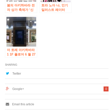
봄의 아키하바라 전
토라 노아 나, 인기
자 상가 축제가 ‘신
일러스트 레이터
사쿠라 대전 the
saitom 선생님의
Animation “과 협력
“saitom 일러스트
하여 3 월 20 일 (금)
전 ‘의 11 월 22 일부
부터 개최 결정! !
터 나고야에서 첫 개
최 및 12 월 13 일부
터 아키하바라에서
앙코르 개최가 결정!
아 토레 아키하바라
1 1F 플로어 6 월 27
일 (목) 리뉴얼 오픈
1 층 플로어 전체 12
SHARING
쇼핑을 소개합니다!
Twitter
Google+
0
Email this article