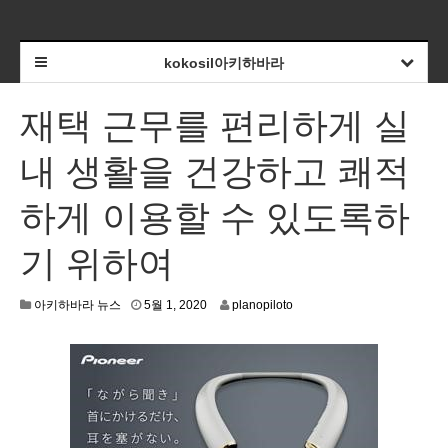
kokosil아키하바라
재택 근무를 편리하게 실
내 생활을 건강하고 쾌적
하게 이용할 수 있도록하
기 위하여
4
아키하바라 뉴스
5월 1, 2020
planopiloto
월
2
4
,
2
0
2
0