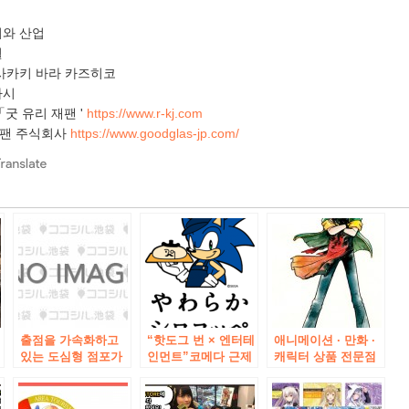
이와 산업
월
 사카키 바라 카즈히코
다시
「굿 유리 재팬 '
https://www.r-kj.com
재팬 주식회사
https://www.goodglas-jp.com/
e
출점을 가속화하고
“핫도그 번 × 엔터테
애니메이션 · 만화 ·
있는 도심형 점포가
인먼트”코메다 근제
캐릭터 상품 전문점
!
“아키하바라”에 등
“부드러운 시로콧
‘애니메이트 요코하
으
장! ! “스시 아키하바
뻬”아키하바라 점
마」와 「애니메이
라 역전 점」11 월
2018 년 10 월 19 일
트 아키하바라」가