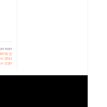
40″에 순
이 2021
 ㈭ 오픈!