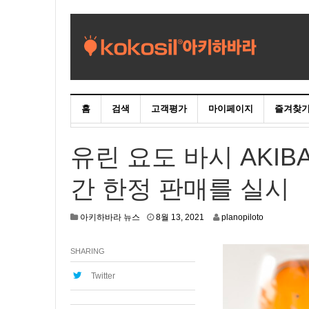
홈
검색
고객평가
마이페이지
즐겨찾
유린 요도 바시 AKIB
간 한정 판매를 실시
8
아키하바라 뉴스
8월 13, 2021
planopiloto
월
1
SHARING
2
,
2
Twitter
0
2