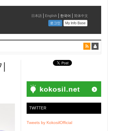
기
TWITTER
Tweets by KokosilOfficial