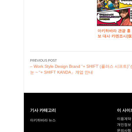
아키하바라 관광 홍
보 대사 카멘죠시(仮
面女子) AKIBA
REPORT 나고미
(和)style.cafe
AKIBA
글
– Work Style Design Brand “+ SHIFT (플러스 시프트)
탐
눈 ~ “+ SHIFT KANDA」개업 안내
색
기사 카테고리
이 사이
이용계약
아키하바라 뉴스
개인정보
문의사항