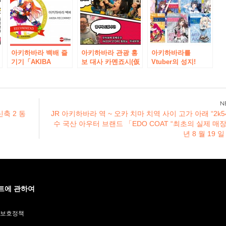
20 일 (수) 오픈!
(금) 10시 오픈
이번 봄 리뉴얼 오픈!
한정 상품 등 오픈 기
념 캠페인도 실시 예
정
아키하바라 백배 즐
아키하바라 관광 홍
아키하바라를
기기「AKIBA
보 대사 카멘죠시(仮
Vtuber의 성지!
RECOMMEND
面女子) AKIBA
AKIBA 관광 협의회,
MARK」
REPORT INDOR
키즈나아이과 총 14
STORE
명의 Vtuber가 공식
적으로 팀을 결성 한
‘가을 페스티벌 2018
”신축 2 동
JR 아키하바라 역 ~ 오카 치마 치역 사이 고가 아래 “2k5
가을」개최 결정! 아
수 국산 아우터 브랜드 「EDO COAT “최초의 실제 매장
키하바라 가상 관광
년 8 월 19 일
대사 “키즈나아
이”취임도!
트에 관하여
 보호정책