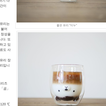
하기 나
시간이
 유리는
좋은 유리 "이누"
 불어
 정성을
다. 또
하고 있
료도 사
유리 장
유리입니
시리즈
 「곰」
 120 ℃