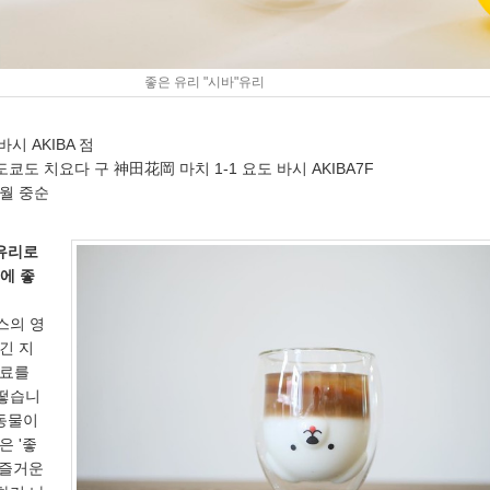
좋은 유리 "시바"유리
바시 AKIBA 점
8 도쿄도 치요다 구 神田花岡 마치 1-1 요도 바시 AKIBA7F
9 월 중순
 유리로
에 좋
스의 영
긴 지
음료를
떻습니
 동물이
은 '좋
 즐거운