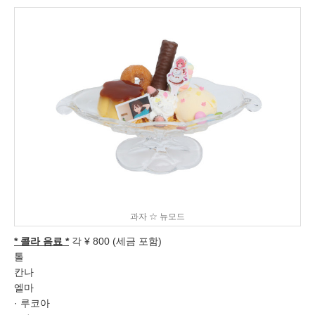
과자 ☆ 뉴모드
* 콜라 음료 *
각 ¥ 800 (세금 포함)
톨
칸나
엘마
· 루코아