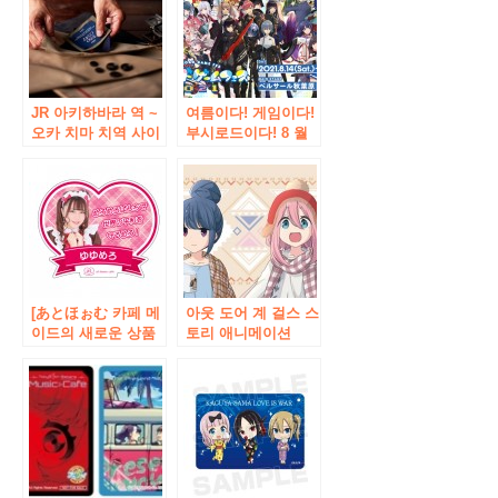
JR 아키하바라 역 ~
여름이다! 게임이다!
오카 치마 치역 사이
부시로드이다! 8 월
고가 아래 “2k540″
14 일 (토) · 15 일
에 순수 국산 아우터
(일) 이틀간 베루사루
브랜드 「EDO
아키하바라에서
COAT “최초의 실제
「무사로드 게임 페
매장이 2021 년 8 월
스티벌 2021」개최!
19 일 ㈭ 오픈!
[あとほぉむ 카페 메
아웃 도어 계 걸스 스
이드의 새로운 상품
토리 애니메이션
“무역 캐치 프레이즈
「유루 검사 △ “이
배지」판매 개시!
벤트 샵이 아키하바
라에 오픈! “이른바
스캔 △ 캐릭터 팝업
스토어 ‘1 월 25 일
(금)부터 스타트!