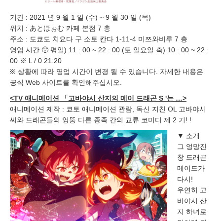
기간 : 2021 년 9 월 1 일 (수) ~ 9 월 30 일 (목)
위치 : あとほぉむ 카페 본점 7 층
주소 : 도쿄도 치요다 구 소토 칸다 1-11-4 미쯔와비루 7 층
영업 시간 🙁 평일) 11 : 00 ~ 22 : 00 (토 일요일 축) 10 : 00 ~ 22 :
00 ※ L / 0 21:20
※ 상황에 따라 영업 시간이 변경 될 수 있습니다. 자세한 내용은
공식 Web 사이트를 확인해주십시오.
<TV 애니메이션 「고바야시 산지의 메이 드래곤 S '는 …>
애니메이션 제작 : 쿄토 애니메이션 관람, 독신 지친 OL 고바야시
씨와 드래곤들의 엉뚱 다른 종족 간의 교류 코미디 제 2 기! !
▼ 소개
그 엉망진
창 드래곤
메이드가
다시!
우연히 고
바야시 산
지 하녀로