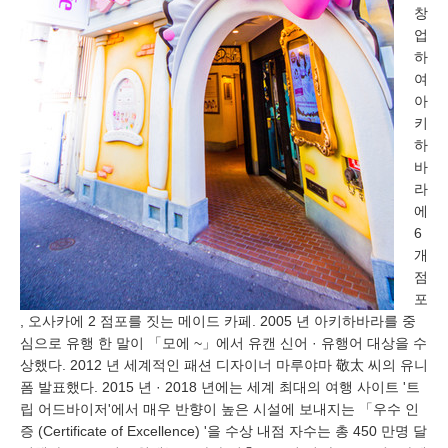
창
업
하
여
아
키
하
바
라
에
6
개
점
포
, 오사카에 2 점포를 짓는 메이드 카페. 2005 년 아키하바라를 중
심으로 유행 한 말이 「모에 ~」에서 유캔 신어 · 유행어 대상을 수
상했다. 2012 년 세계적인 패션 디자이너 마루야마 敬太 씨의 유니
폼 발표했다. 2015 년 · 2018 년에는 세계 최대의 여행 사이트 '트
립 어드바이저'에서 매우 반향이 높은 시설에 보내지는 「우수 인
증 (Certificate of Excellence) '을 수상 내점 자수는 총 450 만명 달