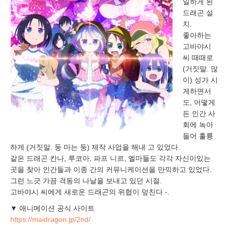
일하게 된
드래곤 설
치.
좋아하는
고바야시
씨 때때로
(거짓말. 많
이) 성가 시
게하면서
도, 어떻게
든 인간 사
회에 녹아
들어 훌륭
하게 (거짓말. 둥 마는 둥) 제작 사업을 해내 고 있었다.
같은 드래곤 칸나, 루코아, 파프 니르, 엘마들도 각각 자신이있는
곳을 찾아 인간들과 이종 간의 커뮤니케이션을 만끽하고 있었다.
그런 느긋 가끔 격동의 나날을 보내고 있던 시절.
고바야시 씨에게 새로운 드래곤의 위협이 덮친다 -.
▼ 애니메이션 공식 사이트
https://maidragon.jp/2nd/