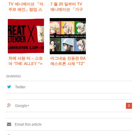
TV 애니메이션 「아
7 월 20 일부터 TV
주르 레인」팝업 스
애니메이션 「가구
토어가 AKIHABARA
야 님은 告ら하고자
게이머즈 본점과 마
~ 천재들의 연애 두
치다 점에서 12 월 7
뇌 싸움 ~ “이벤
일 (토)부터 개최 결
트”보크스에서도 고
정! 선행 상품 판매와
들하고 싶다 “가 개
추첨 회도 실시!
최!
차에 사랑 티 – 스토
마그네슘 진동판 BA
어 ‘THE ALLEY “×
에스트론 사제 “T2″
애니메이션
커넥터도 선택 가능
「GREAT
한 새로운 커스텀 인
SHARING
PRETENDER’의 정
– 이어 모니터와 인
체 기획이 9/3 (목)부
기 애니메이션 「걸
Twitter
터 한정 점포에서 시
즈 & 판트 최종 장
작!
“와의 협력 모델을
기간 한정으로 판매
Google+
0
Email this article