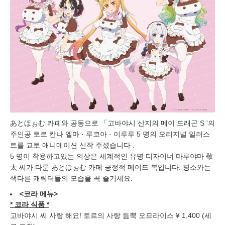
あとほぉむ 카페와 공동으로 「고바야시 산지의 메이 드래곤 S '의
주인공 토르 칸나 엘마 · 루코아 · 이루루 5 명의 오리지널 일러스
트를 교토 애니메이션 신작 주셨습니다 .
5 명이 착용하고있는 의상은 세계적인 유명 디자이너 마루야마 敬
太 씨가 다룬 あとほぉむ 카페 긍정적 메이드 복입니다. 평소와는
색다른 캐릭터들의 모습을 꼭 즐기세요.
<코라 메뉴>
* 코라 식품 *
고바야시 씨 사랑 해요! 토르의 사랑 듬뿍 오므라이스 ¥ 1,400 (세