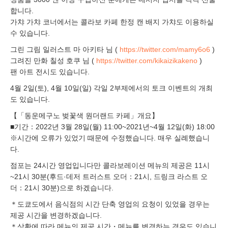
합니다.
가챠 가챠 코너에서는 콜라보 카페 한정 캔 배지 가챠도 이용하실
수 있습니다.
그린 그림 일러스트 마 아키타 님 (
https://twitter.com/mamy6o6
)
그려진 만화 칠성 호쿠 님 (
https://twitter.com/kikaizikakeno
)
팬 아트 전시도 있습니다.
4월 2일(토), 4월 10일(일) 각일 2부제에서의 토크 이벤트의 개최
도 있습니다.
【「동운메구노 벚꽃색 원더랜드 카페」개요】
■기간：2022년 3월 28일(월) 11:00~2021년~4월 12일(화) 18:00
※시간에 오류가 있었기 때문에 수정했습니다. 매우 실례했습니
다.
점포는 24시간 영업입니다만 콜라보레이션 메뉴의 제공은 11시
~21시 30분(후드·데저 트러스트 오더：21시, 드링크 라스트 오
더：21시 30분)으로 하겠습니다.
＊도쿄도에서 음식점의 시간 단축 영업의 요청이 있었을 경우는
제공 시간을 변경하겠습니다.
＊상황에 따라 메뉴의 제공 시간・메뉴를 변경하는 경우도 있습니