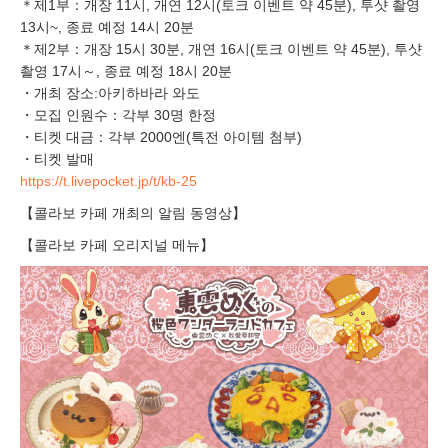
＊제1부：개장 11시, 개연 12시(토크 이벤트 약 45분), 투샷 촬영
13시~, 종료 예정 14시 20분
＊제2부：개장 15시 30분, 개연 16시(토크 이벤트 약 45분), 투샷
촬영 17시～, 종료 예정 18시 20분
・개최 장소:아키하바라 와도
・모집 인원수：각부 30명 한정
・티켓 대금：각부 2000엔(특전 아이템 첨부)
・티켓 발매
https://t.livepocket.jp/t/kb-25
【콜라보 카페 개최의 알림 동영상】
【콜라보 카페 오리지널 메뉴】