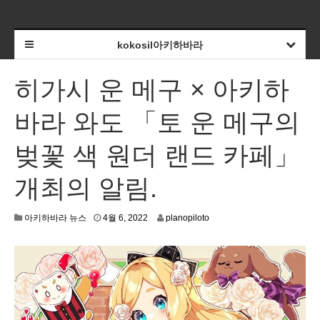
kokosil아키하바라
히가시 운 메구 × 아키하
바라 와도 「토 운 메구의
벚꽃 색 원더 랜드 카페」
개최의 알림.
3
아키하바라 뉴스
4월 6, 2022
planopiloto
월
3
0
,
2
0
2
2