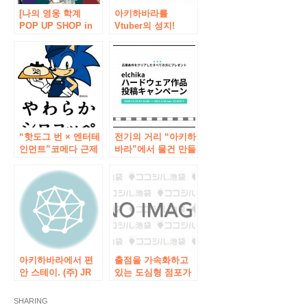
[나의 영웅 학계
아키하바라를
POP UP SHOP in
Vtuber의 성지!
보크스 아키하바라
AKIBA 관광 협의회,
취미 천국]가 개최!
키즈나아이과 총 14
2018 년 9 월 15 일
명의 Vtuber가 공식
(토)부터 9 월 30 일
적으로 팀을 결성 한
(일)까지.
‘가을 페스티벌 2018
가을」개최 결정! 아
키하바라 가상 관광
대사 “키즈나아
“핫도그 번 × 엔터테
이”취임도!
전기의 거리 “아키하
인먼트”코메다 근제
바라”에서 물건 만들
“부드러운 시로콧
기의 즐거움을 전하
뻬”아키하바라 점
고 싶다! “하드웨어
2018 년 10 월 19 일
작품 게시물 캠페
(금) 10시 오픈
인」을 2020 년 12
월 25 일부터
‘elchika (에루찌
카)」에서 개최합니
다.
아키하바라에서 편
출점을 가속화하고
안 스테이. (주) JR
있는 도심형 점포가
동일본 도시 개발의
“아키하바라”에 등
아키하바라 ~ 오카
장! ! “스시 아키하바
SHARING