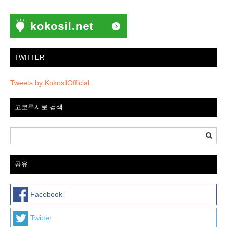
TWITTER
Tweets by KokosilOfficial
고코루시로 검색
공유
Facebook
Twitter