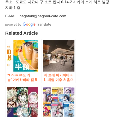
주소 : 도쿄도 지요다 구 소토 칸다 6-14-2 사카이 스에 히로 빌딩
지하 1 층
E-MAIL: nagatani@nagomi-cafe.com
Related Article
“CoCo 수도 가
아 토레 아키하바라
능”아키하바라 점 5
1, 개업 이후 처음으
월 30 일 (토) 그랜드
로 존 플로어 리뉴얼!
오픈! !
~ 2 월부터 순차적으
로 오픈 예정 ~