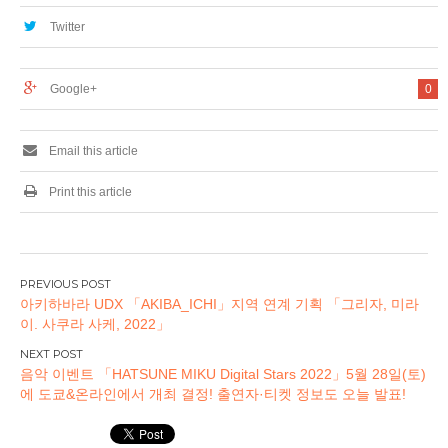
치 마치 사이 고가 아
라 역전 점」11 월
래 개발 (주)
20 일 (수) 오픈!
Twitter
IKIDANE가 참가! 11
월 아키하바라 고가
아래에 호텔을
Google+
0
OPEN!
Email this article
Print this article
글
아키하바라 UDX 「AKIBA_ICHI」지역 연계 기획 「그리자, 미라
탐
이. 사쿠라 사케, 2022」
색
음악 이벤트 「HATSUNE MIKU Digital Stars 2022」5월 28일(토)
에 도쿄&온라인에서 개최 결정! 출연자·티켓 정보도 오늘 발표!