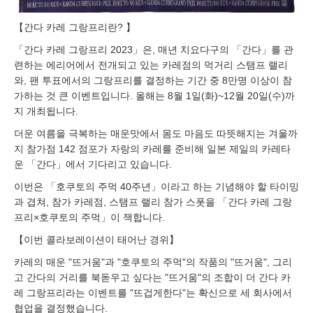
【간다 카레 그랑프리란? 】
「간다 카레 그랑프리 2023」은, 매년 치요다구의 「간다」를 관
련하는 에리어에서 전개되고 있는 카레점의 먹거리 스탬프 랠리
와, 팬 투표에서의 그랑프리를 결정하는 기간 중 8만명 이상이 참
가하는 것 큰 이벤트입니다. 올해는 8월 1일(화)~12월 20일(수)까
지 개최됩니다.
더운 여름을 극복하는 매운맛에서 몸도 마음도 따뜻해지는 겨울까
지 참가점 142 점포가 자랑의 카레를 준비해 일본 제일의 카레타
운 「간다」에서 기다리고 있습니다.
이번은 「호쿠토의 주먹 40주년」이라고 하는 기념해야 할 타이밍
과 겹쳐, 참가 카레점, 스탬프 랠리 참가 스폿을 「간다 카레 그랑
프리×호쿠토의 주먹」이 잭합니다.
【이번 콜라보레이션이 태어난 경위】
카레의 매운 "뜨거움"과 "호쿠토의 주먹"의 작품의 "뜨거움", 그리
고 간다의 거리를 북돋우고 싶다는 "뜨거움"의 조합이 더 간다 카
레 그랑프리라는 이벤트를 "뜨겁게한다"는 확신으로 세 회사에서
협업을 결정했습니다.