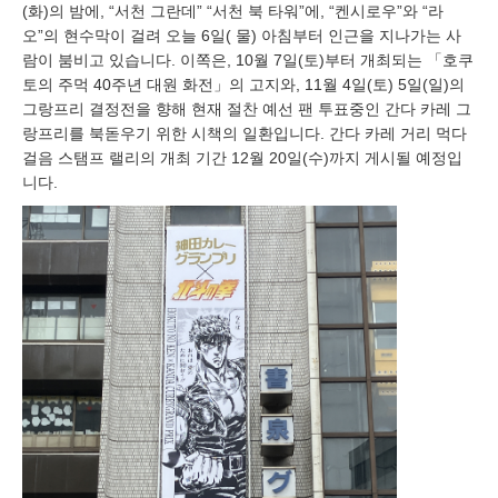
(화)의 밤에, “서천 그란데” “서천 북 타워”에, “켄시로우”와 “라
오”의 현수막이 걸려 오늘 6일( 물) 아침부터 인근을 지나가는 사
람이 붐비고 있습니다. 이쪽은, 10월 7일(토)부터 개최되는 「호쿠
토의 주먹 40주년 대원 화전」의 고지와, 11월 4일(토) 5일(일)의
그랑프리 결정전을 향해 현재 절찬 예선 팬 투표중인 간다 카레 그
랑프리를 북돋우기 위한 시책의 일환입니다. 간다 카레 거리 먹다
걸음 스탬프 랠리의 개최 기간 12월 20일(수)까지 게시될 예정입
니다.