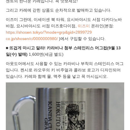
센트의 한다운 카레입니다. 꼭 맛보세요!
그리고 카레에 갇힌 상품도 순차적으로 발매하고 있습니다.
이즈미 그란데, 이세이센 북 타워, 요시바야시도 서점 다카다노바
바점, 요시바야시도 서점 미즈호다이점,
이즈미
온라인(본점:
https://shosen.tokyo/?mode=grp&gid=2899729
co.jp/shosen/c/0000000980/
)에서 구입할 수 있습니다.
■
뜨겁게 마시고 말라! 카라비나 첨부 스테인리스 머그컵(9월 13
일(수) 발매)
1,600엔(세금 별도)
아웃도어에서도 사용할 수 있는 카라비나 부착의 스테인리스 머그
입니다. 켄시로 라오우의 키 비주얼과 콜라보 로고가 디자인되어
있습니다. 카레와 함께 물, 맥주 등을 넣고 꼭 마시십시오.