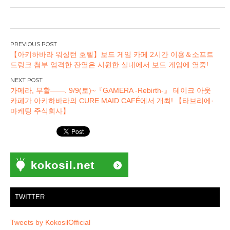
글
【아키하바라 워싱턴 호텔】보드 게임 카페 2시간 이용＆소프트
탐
드링크 첨부 엄격한 잔열은 시원한 실내에서 보드 게임에 열중!
색
가메라, 부활――. 9/9(토)~『GAMERA -Rebirth-』 테이크 아웃
카페가 아키하바라의 CURE MAID CAFÉ에서 개최! 【타브리에·
마케팅 주식회사】
TWITTER
Tweets by KokosilOfficial