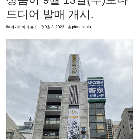
드디어 발매 개시.
9
아키하바라 뉴스
9월 8, 2023
planopiloto
월
6
,
2
0
2
3