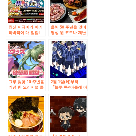
최신 피규어가 아키
올해 50 주년을 맞이
하바라에 대 집합!
평성 원 코로나 재난
“메가 호비 EXPO
의 도전은 지금까지
2019 Autumn”개최
없었던 새로운 형태
안내
의 소고기 뷔페 불고
기를 전개. 프로듀스
하는 것은 스파이스
웍스 11 월 16 일 아
키하바라에 「정육
점 골목 ‘오픈!
그루 벚꽃 10 주년을
2월 1일(화)부터
기념 한 오리지널 콜
「블루 록×아틀레 아
라보레이션 상품 출
키하바라」 콜라보
시!
레이션 캠페인 개최!
!