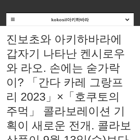
kokosil아키하바라
진보초와 아키하바라에
갑자기 나타난 켄시로우
와 라오. 손에는 숟가락
이? 「간다 카레 그랑프
리 2023」×「호쿠토의
주먹」 콜라보레이션 기
획이 새로운 전개. 콜라보
상품이 9월 13일(수)보다