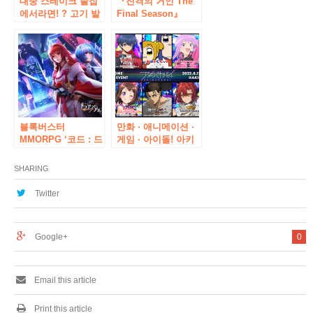
대중 스테이크 술집
『진격의 거인 The
에서라면! ? 고기 발
Final Season』
“쇠고기 주방 스탠드
GiGO 콜라보레이션
‘가’라면 나기”고 이
개최의 알림
색적인 콜라보레이
션 메뉴 출시!
블록버스터
만화 · 애니메이션 ·
MMORPG ‘코드 : 드
게임 · 아이돌! 아키
래곤 블러드」, 「에
하바라에서 일본을
반게리온」과 콜라
건강하게 하는 서브
SHARING
보레이션 한 특별 이
칼페스 “아키바야바
벤트 “사도 내습」이
이” 오리지널 콜라보
Twitter
오늘 한정으로 부활!
레이션 상품 제2탄
또한 최신 업데이트
발표
정보를 사전 공지!
Google+
0
Email this article
Print this article