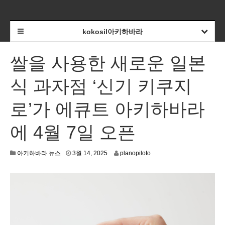
kokosil아키하바라
쌀을 사용한 새로운 일본
식 과자점 ‘신기 키쿠지
로’가 에큐트 아키하바라
에 4월 7일 오픈
4
아키하바라 뉴스
3월 14, 2025
planopiloto
월
1
6
,
2
0
2
5