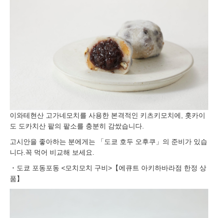
이와테현산 고가네모치를 사용한 본격적인 키츠키모치에, 홋카이
도 도카치산 팥의 팥소를 충분히 감쌌습니다.
고시안을 좋아하는 분에게는 「도쿄 호두 오후쿠」의 준비가 있습
니다.꼭 먹어 비교해 보세요.
・도쿄 포동포동 <모치모치 구비>【에큐트 아키하바라점 한정 상
품】