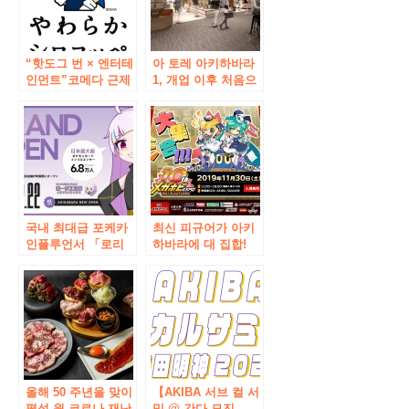
“핫도그 번 × 엔터테
아 토레 아키하바라
인먼트”코메다 근제
1, 개업 이후 처음으
“부드러운 시로콧
로 존 플로어 리뉴얼!
뻬”아키하바라 점
~ 2 월부터 순차적으
2018 년 10 월 19 일
로 오픈 예정 ~
(금) 10시 오픈
국내 최대급 포케카
최신 피규어가 아키
인플루언서 「로리
하바라에 대 집합!
에」 프로듀스, 첫 도
“메가 호비 EXPO
쿄 점포가 아키하바
2019 Autumn”개최
라에 2월 22일부터
안내
그랜드 오픈 결정. 오
픈으로부터 3일간은
한정 이벤트의 개최
도 결정.
올해 50 주년을 맞이
【AKIBA 서브 컬 서
평성 원 코로나 재난
밋 @ 간다 묘진