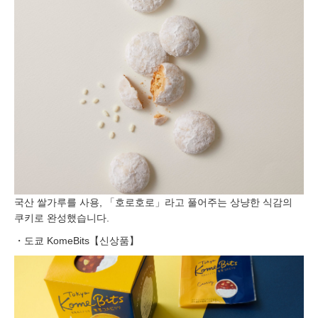
국산 쌀가루를 사용, 「호로호로」라고 풀어주는 상냥한 식감의
쿠키로 완성했습니다.
・도쿄 KomeBits【신상품】