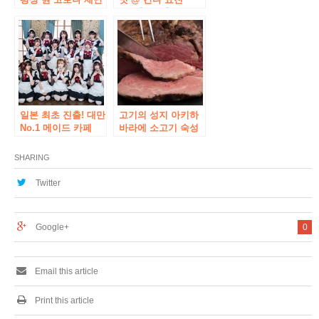
의 도전은 지금까지
2023】과 【아키하
없었던 새로운 형태
바라에 활기찬 광장
의 소고기 뷔페 불고
2023】을 개최!
기를 전개. 프로듀스
하는 것은 스파이스
웍스 11 월 16 일 아
키하바라에 「정육
점 골목 ‘오픈!
일본 최초 진출! 대만
고기의 성지 아키하
No.1 메이드 카페
바라에 소고기 숙성
「츠쿠요미 메이드
고기 프라임 립 전문
카페」가 2023년 12
점 등장! 고기에 맞는
SHARING
월 10일(일) 아키하
술도 다수! 고급 로스
바라에 오픈
트 비프를 저렴한 가
Twitter
격에
Google+
0
Email this article
Print this article