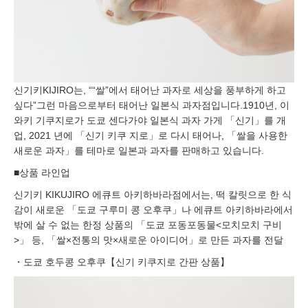
신기키KIJIRO는, ““쌀”에서 태어난 과자로 세상을 풍부하게 하고
싶다”그런 마음으로부터 태어난 일본식 과자점입니다.1910년, 이
와키 기쿠지로가 도쿄 센다가야 일본식 과자 가게 「신기」를 개
업, 2021 년에 「신기 키쿠 지로」로 다시 태어나, 「쌀을 사용한
새로운 과자」를 테마로 일본과 과자를 판매하고 있습니다.
■상품 라인업
신기키 KIKUJIRO 에큐트 아키하바라점에서는, 떡 칼릿으로 한 식
감이 새로운 「도쿄 구루미 콩 오후쿠」나 에큐트 아키하바라에서
밖에 살 수 없는 한정 상품의 「도쿄 포동포동물<모치모치 구비
>」 등, 「쌀×전통의 맛×새로운 아이디어」로 만든 과자를 전달
・도쿄 호두콩 오후쿠【신기 키쿠지로 간판 상품】