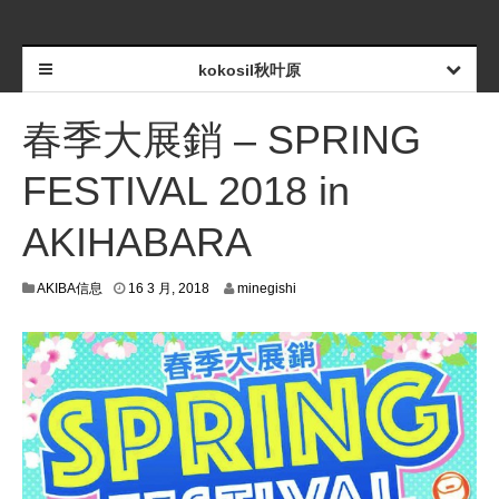
kokosil秋叶原
春季大展銷 – SPRING
FESTIVAL 2018 in
AKIHABARA
AKIBA信息
16 3 月, 2018
minegishi