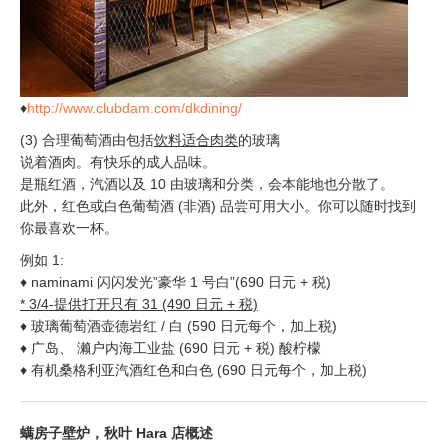
♦
http://www.clubdam.com/dkdining/
(3) 合理葡萄酒由包括
饮料适合肉类
的玻璃
说着酒肉。有快乐的成人品味。
是瓶红酒，汽酒以及 10 由玻璃和分类，会本能地也分散了。
此外，红色或白色葡萄酒 (非酒) 品尝可用大小。你可以随时找到
你最喜欢一杯。
例如 1:
♦ naminami 闪闪发光”豪华 1 号白”(690 日元 + 税)
* 3/4-提供打开只有 31 (490 日元 + 税)
♦ 玻璃葡萄酒壶德岩红 / 白 (590 日元每个，加上税)
♦ 广岛、 濑户内海工业盐 (690 日元 + 税) 酸柠檬
♦ 有机桑格利亚汽酒红色和白色 (690 日元每个，加上税)
螨房子壁炉，秋叶 Hara 店概述