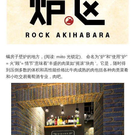
螨房子壁炉的地方，(阅读: miito 光锁定)、 命名为”炉”和”使用”炉”
= 火”顾”= 情节”意味着”丰盛的肉菜如”摇滚”块肉 ‘。它是，随时得
到压倒多数的体积和高性能价格比牛肉成熟的肉包括各种肉类菜肴
和小吃交易葡萄酒专业，肉吧。