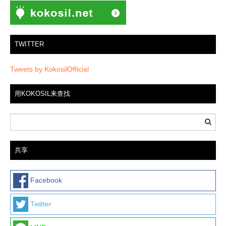
TWITTER
Tweets by KokosilOfficial
用KOKOSIL来查找
共享
Facebook
Twitter