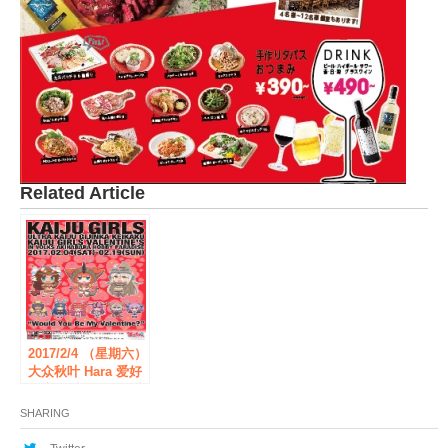
Related Article
2017/2/4 （星期六）
大众秋叶 Hara 爱好
天堂，看到怪物女孩
超怪物拟人化计划
SHARING
— —”事件”獠牙 つ
没有情人的情人节在