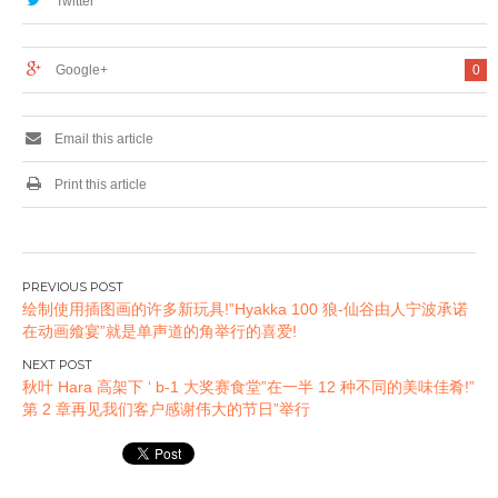
Twitter
大众秋叶 Hara 爱好
天堂”将举行 ！
Google+
0
Email this article
Print this article
文
绘制使用插图画的许多新玩具!”Hyakka 100 狼-仙谷由人宁波承诺
章
在动画飨宴”就是单声道的角举行的喜爱!
导
航
秋叶 Hara 高架下 ‘ b-1 大奖赛食堂”在一半 12 种不同的美味佳肴!”
第 2 章再见我们客户感谢伟大的节日”举行