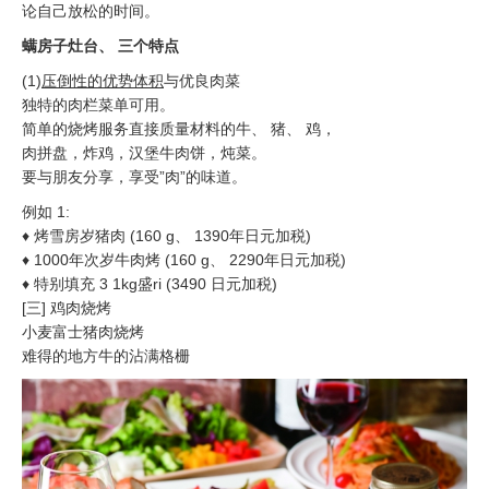
论自己放松的时间。
螨房子灶台、 三个特点
(1)
压倒性的优势体积
与优良肉菜
独特的肉栏菜单可用。
简单的烧烤服务直接质量材料的牛、 猪、 鸡，
肉拼盘，炸鸡，汉堡牛肉饼，炖菜。
要与朋友分享，享受”肉”的味道。
例如 1:
♦ 烤雪房岁猪肉 (160 g、 1390年日元加税)
♦ 1000年次岁牛肉烤 (160 g、 2290年日元加税)
♦ 特别填充 3 1kg盛ri (3490 日元加税)
[三] 鸡肉烧烤
小麦富士猪肉烧烤
难得的地方牛的沾满格栅