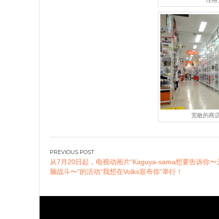
性格
宽敞的商
文
从7月20日起，电视动画片“Kaguya-sama想要告诉你
章
脑战斗〜”的活动“我想在Volks宣布你”举行！
导
航