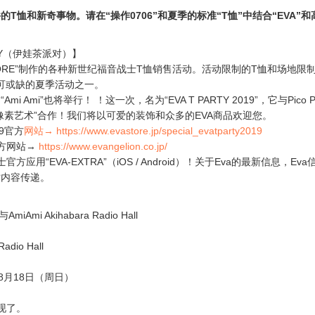
T恤和新奇事物。请在“操作0706”和夏季的标准“T恤”中结合“EVA”和
RTY（伊娃茶派对）】
N STORE”制作的各种新世纪福音战士T恤销售活动。活动限制的T恤和场地限
n”不可或缺的夏季活动之一。
i Ami”也将举行！ ！这一次，名为“EVA T PARTY 2019”，它与Pico P
像素艺术”合作！我们将以可爱的装饰和众多的EVA商品欢迎您。
019官方
网站→
https://www.evastore.jp/special_evatparty2019
方网站→
https://www.evangelion.co.jp/
方应用“EVA-EXTRA”（iOS / Android）！关于Eva的最新信息，Ev
时内容传递。
AmiAmi Akihabara Radio Hall
Radio Hall
8月18日（周日）
出现了。