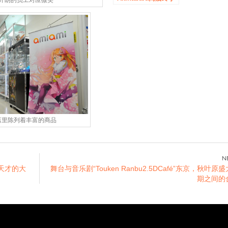
开朗的员工对应微笑
开业了！
店里陈列着丰富的商品
〜天才的大
舞台与音乐剧“Touken Ranbu2.5DCafé”东京，秋叶原
期之间的