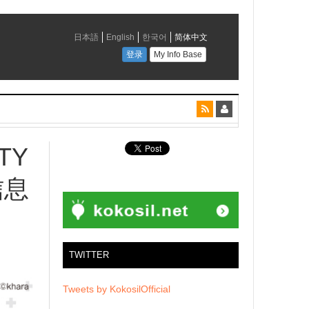
TY
信息
TWITTER
Tweets by KokosilOfficial