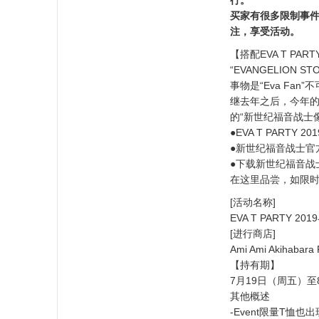
买家有很多限制事件的
注，享受活动。
【搭配EVA T PA
“EVANGELIO
事物是“Eva Fa
继去年之后，今年的“Am
的“新世纪福音战士
●EVA T PARTY 2
●新世纪福音战士官
●下载新世纪福音战士官
在这里品尝，如限
[活动名称]
EVA T PARTY 2019与
[进行商店]
Ami Ami Akihabara 
【持有期】
7月19日（周五）至
其他概述
-Event限量T恤也