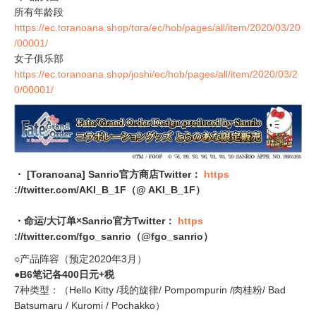
所有年龄段
https://ec.toranoana.shop/tora/ec/hob/pages/all/item/2020/03/20
/00001/
女子俱乐部
https://ec.toranoana.shop/joshi/ec/hob/pages/all/item/2020/03/2
0/00001/
・ [Toranoana] Sanrio官方商店Twitter：
https
://twitter.com/AKI_B_1F（@ AKI_B_1F）
・命运/大订单×Sanrio官方Twitter：
https
://twitter.com/fgo_sanrio（@fgo_sanrio）
○产品阵容（预定2020年3月）
●B6笔记各400日元+税
7种类型：（Hello Kitty /我的旋律/ Pompompurin /肉桂粉/ Bad
Batsumaru / Kuromi / Pochakko）