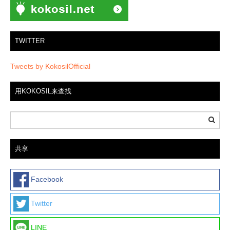
TWITTER
Tweets by KokosilOfficial
用KOKOSIL来查找
共享
Facebook
Twitter
LINE