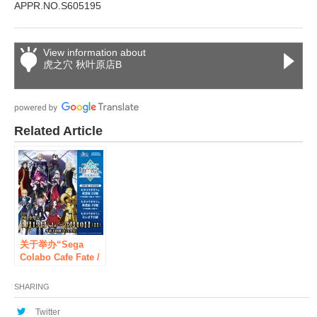
APPR.NO.S605195
View information about
虎之穴 秋叶原店B
Related Article
关于举办“Sega
Colabo Cafe Fate /
Grand Order
Arcade”的通知
SHARING
Twitter