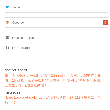
AKIBA Cultures
Zone 5楼开业！ !!
Twitter
Google+
0
Email this article
Print this article
文
由于人气高涨，“平日限定寿司2,999日元（含税）无限畅吃套餐”
章
将于1月延长！除了受欢迎的“大内塔寿司”之外，“中托罗、海胆、
导
三文鱼子”的无限量吃到饱！
航
“Blue Lock x Atre Akihabara”合作活动将于2月1日（星期二）举
行！ ！！