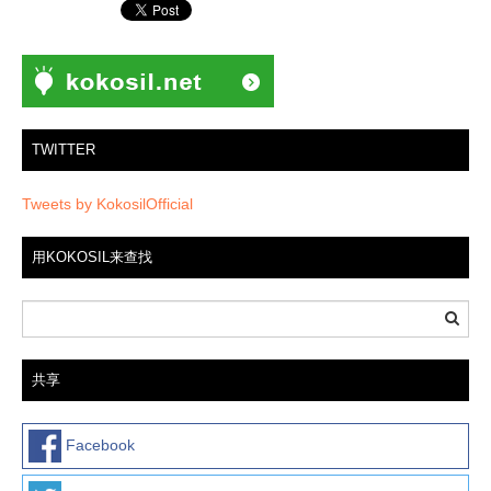
TWITTER
Tweets by KokosilOfficial
用KOKOSIL来查找
共享
Facebook