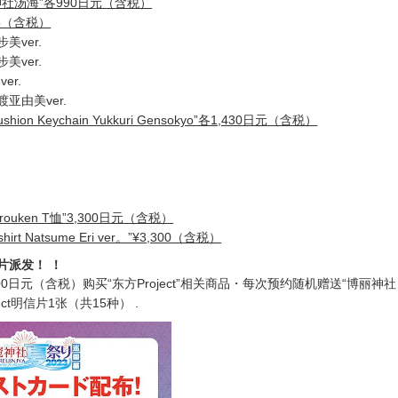
神社汤海”各990日元（含税）
15（含税）
美ver.
美ver.
er.
亚由美ver.
Cushion Keychain Yukkuri Gensokyo”各1,430日元（含税）
urouken T恤”3,300日元（含税）
 T-shirt Natsume Eri ver。”¥3,300（含税）
片派发！ ！
00日元（含税）购买“东方Project”相关商品・每次预约随机赠送“博丽神
ject明信片1张（共15种） .