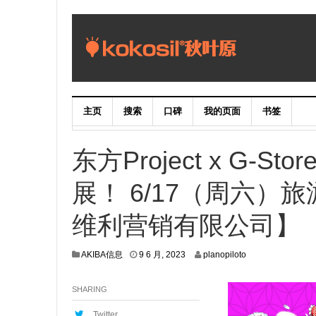
主页
搜索
口碑
我的页面
书签
东方Project x G-S
展！ 6/17（周六）旅
维利营销有限公司】
8
AKIBA信息
9 6 月, 2023
planopiloto
6
月
SHARING
,
2
0
Twitter