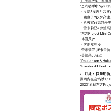
“白玉露汤海”“博丽
“全彩擦手巾”各¥7
・灵梦&魔理沙高渡步
・幽幽子&妖梦高渡步
・八云家族高渡步美v
・蕾米莉亚&弗兰高渡
“东方Project Mini 
·博丽灵梦
・雾雨魔理沙
·蕾米莉亚·斯卡雷特
·芙兰朵儿猩红
“Roukanken＆Hak
“Flandre All Print
好处： 限量明信
期间内在会场以1,5
2023”原创东方Pro