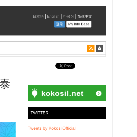
【泰
TWITTER
Tweets by KokosilOfficial