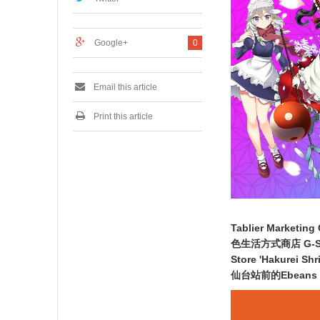
2
3
Google+
0
Email this article
Print this article
Tablier Mar
色生活方式商店 G-St
Store 'Hakurei
仙台站前的Ebeans