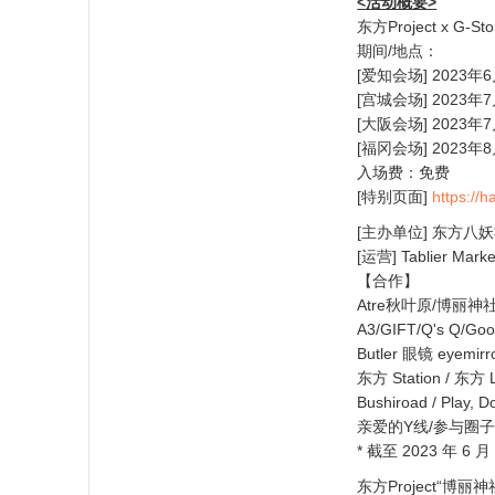
<活动概要>
东方Project x G
期间/地点：
[爱知会场] 2023年
[宫城会场] 2023
[大阪会场] 2023年
[福冈会场] 2023年8
入场费：免费
[特别页面]
https://
[主办单位] 东方
[运营] Tablier Market
【合作】
Atre秋叶原/博丽神社事务
A3/GIFT/Q's Q/Goo
Butler 眼镜 eyemir
东方 Station / 东方
Bushiroad / Play, D
亲爱的Y线/参与圈
* 截至 2023 年 6 月
东方Project“博