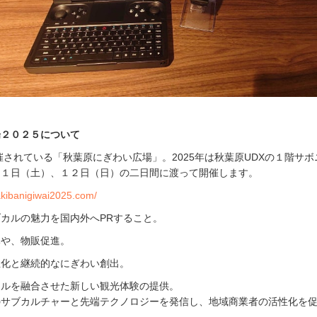
場２０２５について
開催されている「秋葉原にぎわい広場」。2025年は秋葉原UDXの１階サ
１１日（土）、１２日（日）の二日間に渡って開催します。
akibanigiwai2025.com/
カルの魅力を国内外へPRすること。
導や、物販促進。
性化と継続的なにぎわい創出。
ャルを融合させた新しい観光体験の提供。
のサブカルチャーと先端テクノロジーを発信し、地域商業者の活性化を