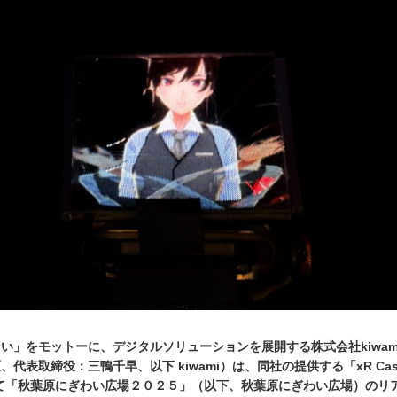
い」をモットーに、デジタルソリューションを展開する株式会社kiwam
代表取締役：三鴨千早、以下 kiwami）は、同社の提供する「xR Ca
て「秋葉原にぎわい広場２０２５」（以下、秋葉原にぎわい広場）のリ