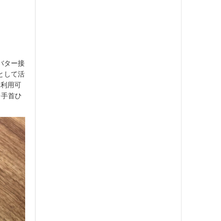
バター接
として活
も利用可
を手首ひ