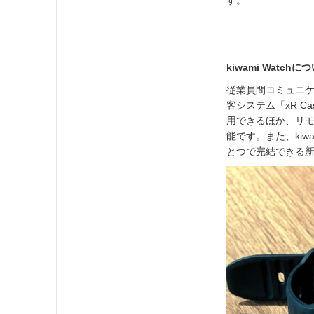
す。
kiwami Watchに
従業員間コミュニケ
客システム「xR 
用できるほか、リ
能です。また、ki
とつで完結できる