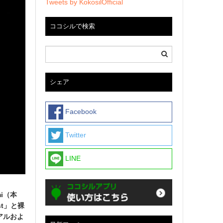
Tweets by KokosilOfficial
ココシルで検索
シェア
Facebook
Twitter
LINE
i（本
st」と裸
アルおよ