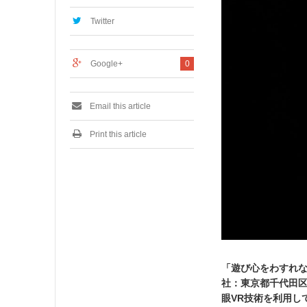
6
,
Twitter
2
0
2
Google+
0
5
Email this article
Print this article
「遊び心をわすれな
社：東京都千代田区、
眼VR技術を利用し