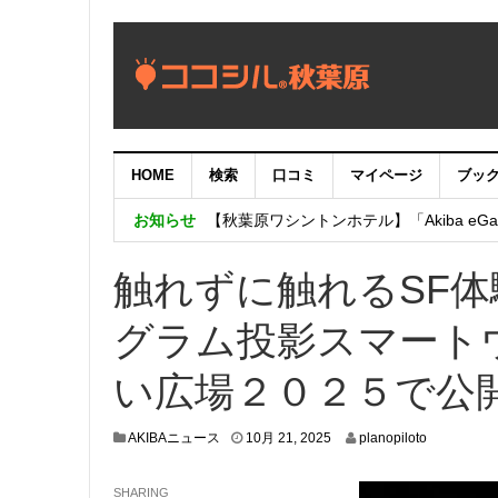
HOME
検索
口コミ
マイページ
ブッ
【重要：9月5日（火）22時】ココシル
お知らせ
【秋葉原ワシントンホテル】「Akiba eGam
「いま、困っている店舗の皆様を応援さ
触れずに触れるSF
グラム投影スマート
い広場２０２５で公
1
AKIBAニュース
10月 21, 2025
planopiloto
0
月
SHARING
1