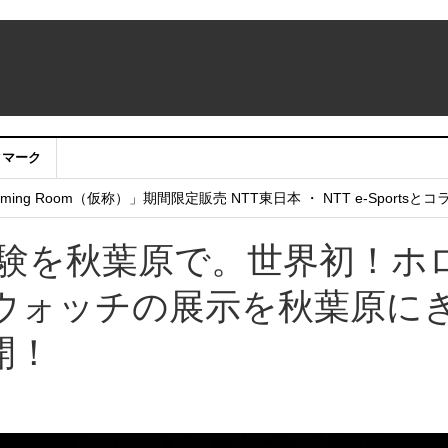
クマーク
：アカウントサービス移行のお知らせ
ing Room（仮称）」期間限定販売 NTT東日本 ・ NTT e-Sports
せていただきたい！」
体験を秋葉原で。世界初！ホ
ウォッチの展示を秋葉原に
開！