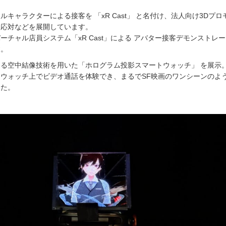
キャラクターによる接客を 「xR Cast」 と名付け、法人向け3Dプロ
動応対などを展開しています。
ーチャル店員システム「xR Cast」による アバター接客デモンストレ
す。
る空中結像技術を用いた「ホログラム投影スマートウォッチ」 を展示
ウォッチ上でビデオ通話を体験でき、まるでSF映画のワンシーンのよ
した。