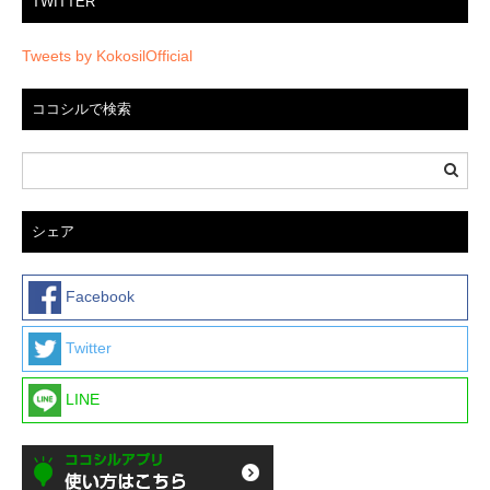
TWITTER
Tweets by KokosilOfficial
ココシルで検索
シェア
Facebook
Twitter
LINE