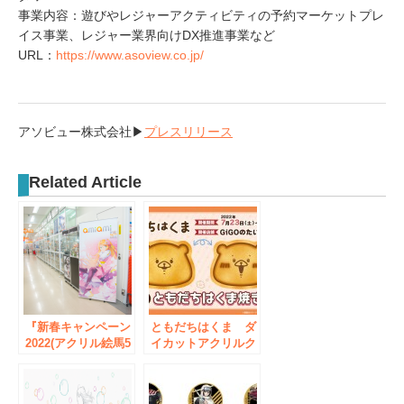
事業内容：遊びやレジャーアクティビティの予約マーケットプレ
イス事業、レジャー業界向けDX推進事業など
URL：
https://www.asoview.co.jp/
アソビュー株式会社▶
プレスリリース
Related Article
『新春キャンペーン
ともだちはくま ダ
2022(アクリル絵馬5
イカットアクリルク
種)プレゼントキャ
リップ プレゼント
ンペーン』が、「あ
キャンペーン
みあみ秋葉原ラジオ