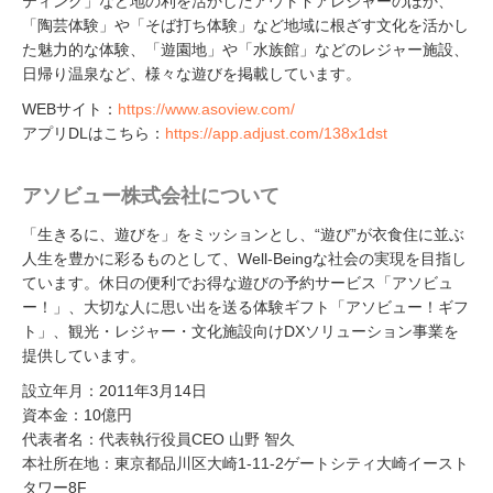
ティング」など地の利を活かしたアウトドアレジャーのほか、
「陶芸体験」や「そば打ち体験」など地域に根ざす文化を活かし
た魅力的な体験、「遊園地」や「水族館」などのレジャー施設、
日帰り温泉など、様々な遊びを掲載しています。
WEBサイト：
https://www.asoview.com/
アプリDLはこちら：
https://app.adjust.com/138x1dst
アソビュー株式会社について
「生きるに、遊びを」をミッションとし、“遊び”が衣食住に並ぶ
人生を豊かに彩るものとして、Well-Beingな社会の実現を目指し
ています。休日の便利でお得な遊びの予約サービス「アソビュ
ー！」、大切な人に思い出を送る体験ギフト「アソビュー！ギフ
ト」、観光・レジャー・文化施設向けDXソリューション事業を
提供しています。
設立年月：2011年3月14日
資本金：10億円
代表者名：代表執行役員CEO 山野 智久
本社所在地：東京都品川区大崎1-11-2ゲートシティ大崎イースト
タワー8F