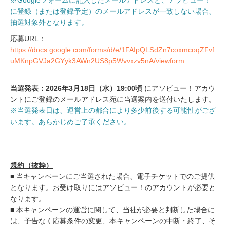
に登録（または登録予定）のメールアドレスが一致しない場合、
抽選対象外となります。
応募URL：
https://docs.google.com/forms/d/e/1FAIpQLSdZn7coxmcoqZFvf
uMKnpGVJa2GYyk3AWn2US8p5Wvvxzv5nA/viewform
当選発表：2026年3月18日（水）19:00頃
にアソビュー！アカウ
ントにご登録のメールアドレス宛に当選案内を送付いたします。
※当選発表日は、運営上の都合により多少前後する可能性がござ
います。あらかじめご了承ください。
規約（抜粋）
■ 当キャンペーンにご当選された場合、電子チケットでのご提供
となります。お受け取りにはアソビュー！のアカウントが必要と
なります。
■ 本キャンペーンの運営に関して、当社が必要と判断した場合に
は、予告なく応募条件の変更、本キャンペーンの中断・終了、そ