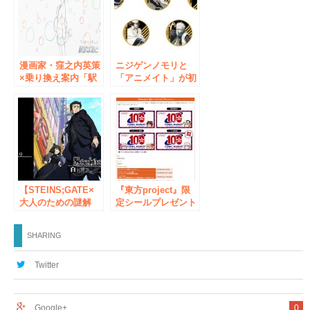
会館店」にて開始！
漫画家・窪之内英策
ニジゲンノモリと
×乗り換え案内「駅
「アニメイト」が初
すぱあと」 手描
のコラボ！
きアニメーション
『BLEACH 千年血
『サヨとコウの出
戦篇』×ニジゲンノ
発』を公開 ～タ
モリ コラボイベン
イアップ展開やスペ
ト オリジナルグッ
シャルキャンペーン
ズ 日本最大級のア
も～
ニメショップ「アニ
メイト」 全国17店
【STEINS;GATE×
舗にて販売が決定！
『東方project』限
大人のための謎解
定シールプレゼント
き】秋葉原をARア
「ジーストア」でキ
プリ「XR City」を
ャンペーン開催！コ
SHARING
使って散策する「新
ミックマーケット
感覚謎解き体験」始
100回記念をお祝い
動！
しよう【タブリエ・
Twitter
マーケティング株式
会社】
Google+
0