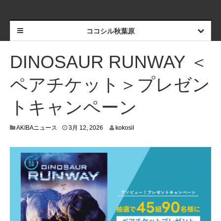
ココシル秋葉原
DINOSAUR RUNWAY ＜
ペアチケット＞プレゼン
トキャンペーン
3
AKIBAニュース
3月 12, 2026
kokosil
月
1
3
,
2
0
2
6