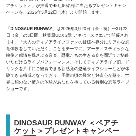
アチケット＞」が抽選で45組90名様に当たるプレゼントキャン
ペーンを、2026年3月12日（木）より開始します。
「
DINOSAUR RUNWAY
」は2026年3月20日（金・祝）〜3月22
日（金）の3日間、秋葉原UDX 2階 アキバ・スクエアで開催され
ます。「大人のディノアライブファンの皆様へ存分にリアルな恐
竜体験をしていただく」ことをテーマに、アーティスティックな
映像と感情を揺さぶる音楽、恐竜たちの生きる姿を間近でご堪能
いただけるライブパフォーマンス、そしてディノアライブ初、ド
リンクを片手にご観覧できる新感覚の恐竜ライブショーなどが体
験できる構成となっており、子供の頃の興奮と好奇心が蘇る、世
界に類のない驚きの体験があなたを待っている特別な恐竜ライブ
ショーです。
DINOSAUR RUNWAY ＜ペアチ
ケット＞プレゼントキャンペー