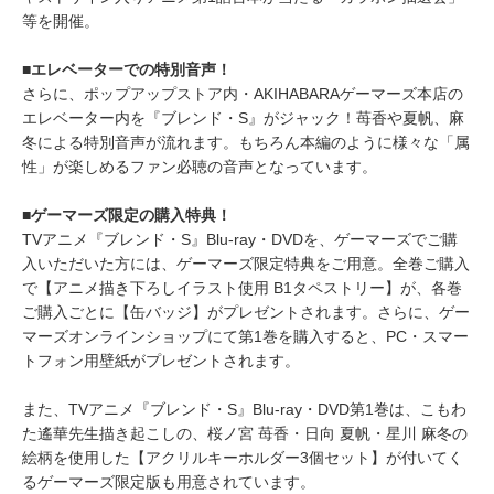
等を開催。
■エレベーターでの特別音声！
さらに、ポップアップストア内・AKIHABARAゲーマーズ本店の
エレベーター内を『ブレンド・S』がジャック！苺香や夏帆、麻
冬による特別音声が流れます。もちろん本編のように様々な「属
性」が楽しめるファン必聴の音声となっています。
■ゲーマーズ限定の購入特典！
TVアニメ『ブレンド・S』Blu-ray・DVDを、ゲーマーズでご購
入いただいた方には、ゲーマーズ限定特典をご用意。全巻ご購入
で【アニメ描き下ろしイラスト使用 B1タペストリー】が、各巻
ご購入ごとに【缶バッジ】がプレゼントされます。さらに、ゲー
マーズオンラインショップにて第1巻を購入すると、PC・スマー
トフォン用壁紙がプレゼントされます。
また、TVアニメ『ブレンド・S』Blu-ray・DVD第1巻は、こもわ
た遙華先生描き起こしの、桜ノ宮 苺香・日向 夏帆・星川 麻冬の
絵柄を使用した【アクリルキーホルダー3個セット】が付いてく
るゲーマーズ限定版も用意されています。