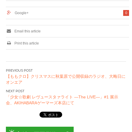
規描き起こしイラス
規描き起こしイラス
トグッズが多数発
トグッズが多数発
Google+
0
売!!
売!!
Email this article
Print this article
投
【ももクロ】クリスマスに秋葉原で公開収録のラジオ、大晦日に
稿
オンエア
ナ
ビ
「少女☆歌劇 レヴュースタァライト ―The LIVE―」#1 展示
ゲ
会、AKIHABARAゲーマーズ本店にて
ー
シ
ョ