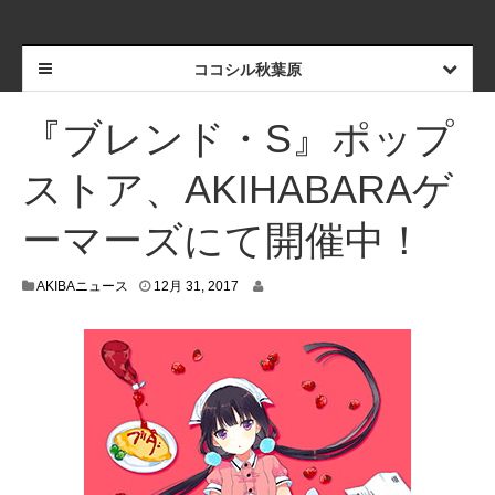
ココシル秋葉原
『ブレンド・S』ポップ
ストア、AKIHABARAゲ
ーマーズにて開催中！
1
AKIBAニュース
12月 31, 2017
2
月
2
6
,
2
0
1
7