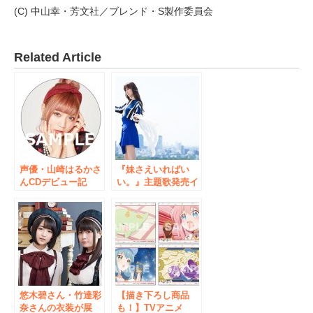
(C) 中山幸・芳文社／ブレンド・S製作委員会
Related Article
声優・山崎はるかさ
『妹さえいればい
んCDデビュー記
い。』主題歌発売イ
念！衣装・パネル展
ベント
等3大企画が５/12〜
ChouCho・結城ア
ゲーマーズにて開催
イラ ミニライブも
決定！
悠木碧さん・竹達彩
【描き下ろし商品
奈さんの衣装が展
も！】TVアニメ