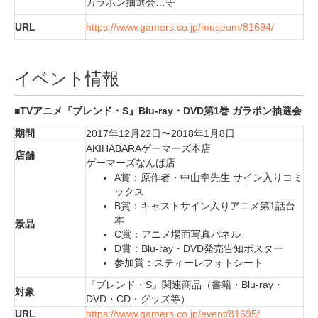
ガラポン抽選会…等
URL
https://www.gamers.co.jp/museum/81694/
イベント情報
■TVアニメ『ブレンド・S』Blu-ray・DVD第1巻 ガラポン抽選会
期間
2017年12月22日〜2018年1月8日
AKIHABARAゲーマーズ本店
店舗
ゲーマーズなんば店
A賞：原作者・中山幸先生 サイン入りコミ
ックス
B賞：キャストサイン入りアニメ第1話台
本
景品
C賞：アニメ場面写真パネル
D賞：Blu-ray・DVD発売告知ポスター
参加賞：スティーレフォトシート
『ブレンド・S』関連商品（書籍・Blu-ray・
対象
DVD・CD・グッズ等）
URL
https://www.gamers.co.jp/event/81695/