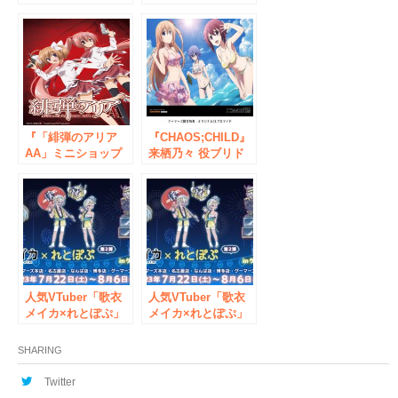
示！petit milady
『えんどろ〜！』ポ
4thアルバム発売記
ップアップストアが
念『petit miretta
3/16〜開催決定！
museum』 9/23〜
AKIHABARAゲーマ
ーズ本店にて開催決
定！
『「緋弾のアリア
『CHAOS;CHILD』
AA」ミニショップ
来栖乃々 役ブリド
』開催！
カット セーラ 恵美
AKIHABARAゲーマ
さん による特典お
ーズ本店
渡しも！『まるごと
MAGES.マガジン
狼TYPE』発売記念
イベント&ミニミュ
ージアムが開催決
定！
人気VTuber「歌衣
人気VTuber「歌衣
メイカ×れとぽぷ」
メイカ×れとぽぷ」
漢気祭り in ゲーマ
漢気祭り in ゲーマ
ーズ 2023 が秋葉
ーズ 2023 が秋葉
SHARING
原・なんば・名古
原・なんば・名古
屋・博多・通販で期
屋・博多・通販で期
Twitter
間限定オープン!!新
間限定オープン!!新