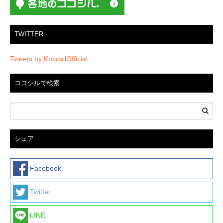
ン
TWITTER
Tweets by KokosilOfficial
ココシルで検索
シェア
Facebook
Twitter
LINE