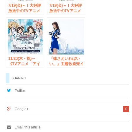
7/19(金)～！大好評
7/19(金)～！大好評
放送中のTVアニメ
放送中のTVアニメ
『義妹生活』のコラ
『義妹生活』のコラ
ボカフェがCURE
ボカフェがCURE
MAID CAFÉで開
MAID CAFÉで開
催！メニュー、特典
催！メニュー、特典
など詳細を発表！
など詳細を発表！
【タブリエ・マーケ
【タブリエ・マーケ
ティング株式会社】
ティング株式会社】
11/23(木・祝)～
『妹さえいればい
《TVアニメ「アイ
い。』主題歌発売イ
ドルマスター シン
ベント
デレラガールズ
ChouCho・結城ア
SHARING
U149」カフェ》が
イラ ミニライブも
秋葉原のCURE
MAID CAFÉで開
Twitter
催！【タブリエ・マ
ーケティング株式会
社】
Google+
0
Email this article