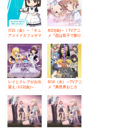
7/15（金）～「キュ
8/23(金)～！TVアニ
アメイドカフェサマ
メ『恋は双子で割り
ーパーティー」開
切れない』コラボカ
催！限定メニューや
フェがCURE MAID
「メイド」が登場す
CAFÉで開催！メニ
るマンガの複製原画
ュー、特典など詳細
展示などを実施！
を発表！【タブリ
【タブリエ・マーケ
エ・マーケティング
ティング株式会社】
株式会社】
レイとクレアがお出
8/10（水）～TVアニ
迎え♪1/12(金)～
メ『異世界おじさ
《TVアニメ「私の
ん』テイクアウトコ
推しは悪役令嬢。」
ラボカフェCURE
カフェ》開催！【タ
MAID CAFE’（キュ
ブリエ・マーケティ
アメイドカフェ）で
ング株式会社】
開催！【タブリエ・
マーケティング株式
会社】