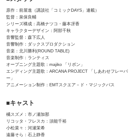
原作：前屋進（講談社「コミックDAYS」連載）
監督：泉保良輔
シリーズ構成：高橋ナツコ・藤本冴香
キャラクターデザイン：阿部千秋
音響監督：森下広人
音響制作：ダックスプロダクション
音楽：北川勝利(ROUND TABLE)
音楽制作：ランティス
オープニング主題歌：majiko 「リボン」
エンディング主題歌：ARCANA PROJECT 「しあわせフレーバ
ー」
アニメーション制作：EMTスクエア－ド・マジックバス
■キャスト
橘スズメ：市ノ瀬加那
リコッタ・フレスカ：須能千裕
小松菜々：河瀬茉希
遠藤そら：石上静香