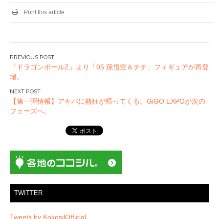
Print this article
投
『ドラゴンボールZ』より「05 孫悟空＆チチ」フィギュアが再登
稿
場。
ナ
ビ
【第一弾情報】アキバに熱狂が帰ってくる。GiGO EXPOが次の
ゲ
フェーズへ。
ー
シ
ョ
ン
TWITTER
Tweets by KokosilOfficial