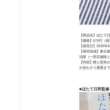
【商品名】ほたて
【価格】573円（税
【発売日】2026年
【発売地域】東京
潟県（一部店舗除
【内容】鰹と昆布
が合わさり最後ま
■ほたて日和監