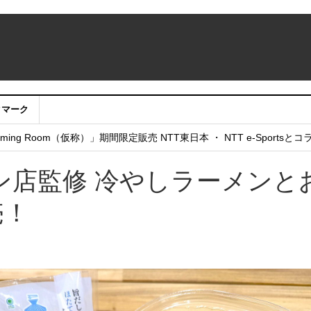
クマーク
：アカウントサービス移行のお知らせ
ing Room（仮称）」期間限定販売 NTT東日本 ・ NTT e-Sports
せていただきたい！」
ン店監修 冷やしラーメンと
売！