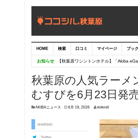
HOME
検索
口コミ
マイページ
ブッ
【重要：9月5日（火）22時】ココシル
お知らせ
【秋葉原ワシントンホテル】「Akiba eGam
「いま、困っている店舗の皆様を応援さ
秋葉原の人気ラーメ
むすびを6月23日発
6
AKIBAニュース
6月 19, 2026
kokosil
月
1
9
SHARING
,
2
Twitter