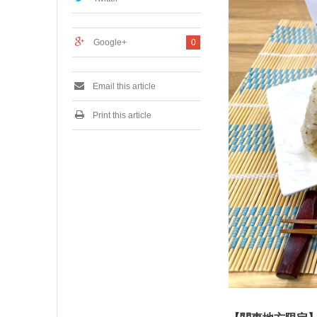
0
2
6
Google+
0
Email this article
Print this article