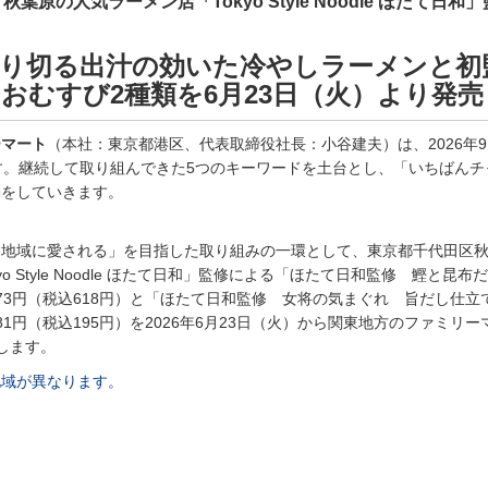
葉原の人気ラーメン店「Tokyo Style Noodle ほたて日和
り切る出汁の効いた冷やしラーメンと初
おむすび2種類を6月23日（火）より発売
ーマート
（本社：東京都港区、代表取締役社長：小谷建夫）は、2026年
す。継続して取り組んできた5つのキーワードを土台とし、「いちばんチ
動をしていきます。
ん地域に愛される」を目指した取り組みの一環として、東京都千代田区
yo Style Noodle ほたて日和」監修による「ほたて日和監修 鰹と昆布
73円（税込618円）と「ほたて日和監修 女将の気まぐれ 旨だし仕立
1円（税込195円）を2026年6月23日（火）から関東地方のファミリー
たします。
地域が異なります。