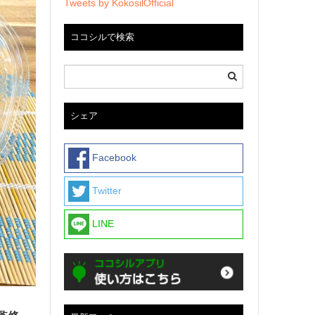
Tweets by KokosilOfficial
ココシルで検索
シェア
Facebook
Twitter
LINE