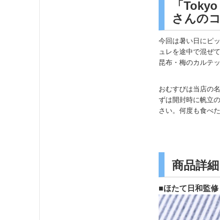
「Toky
さんの
今回は暑い日にピ
ュレを途中で混ぜ
昆布・梅のカルテ
おむすびは当店の
ずは開封時に帆立
さい。何度も食べ
商品詳細
■ほたて日和監