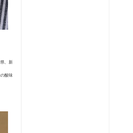
野県、新
梅の酸味