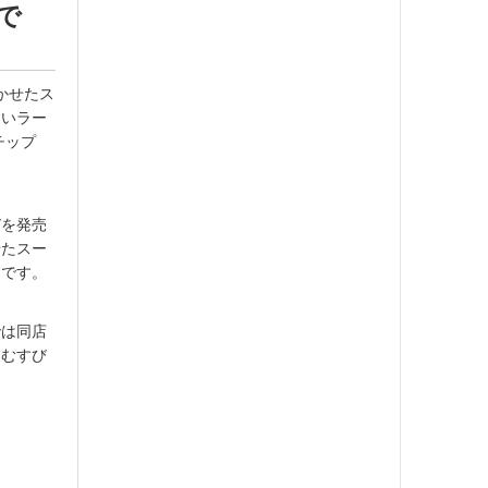
で
きかせたス
ないラー
チップ
びを発売
せたスー
ンです。
では同店
おむすび