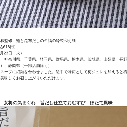
日和監修 鰹と昆布だしの至福の冷製和え麺
込618円）
6月23日（火）
都、神奈川県、千葉県、埼玉県、群馬県、栃木県、茨城県、山梨県、長
く）、静岡県（一部店舗除く）
のスープに細麺を合わせました。途中で味変として梅ジュレを加えると
で美味しくお召し上がりいただけます。
修 女将の気まぐれ 旨だし仕立ておむすび ほたて風味