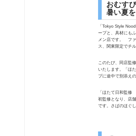
おむす
暑い夏を
「Tokyo Styl
ープと、具材にも
メン店です。 ファ
ス、関東限定でチ
このたび、同店監
いたします。「ほ
プに途中で別添え
「ほたて日和監修
初監修となり、店
です。さばのほぐ