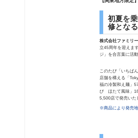
【関東地方限定】秋
初夏を乗
修となる
株式会社ファミリ
立45周年を迎えま
ジ」を合言葉に活
このたび「いちば
店舗を構える「Tok
福の冷製和え麺」5
び ほたて風味」18
5,500店で発売い
※商品により発売