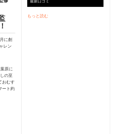
」監修
最新口コミ
もっと読む
監
！
9月に創
ャレン
秋葉原に
だしの至
ておむす
マート約