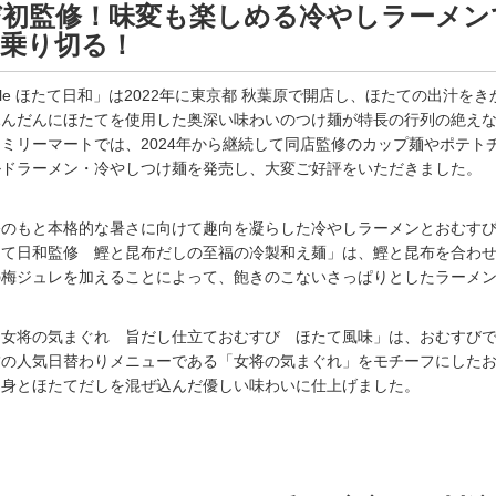
び初監修！味変も楽しめる冷やしラーメン
乗り切る！
e Noodle ほたて日和」は2022年に東京都 秋葉原で開店し、ほたての出汁を
ふんだんにほたてを使用した奥深い味わいのつけ麺が特長の行列の絶え
ミリーマートでは、2024年から継続して同店監修のカップ麺やポテト
ルドラーメン・冷やしつけ麺を発売し、大変ご好評をいただきました。
修のもと本格的な暑さに向けて趣向を凝らした冷やしラーメンとおむす
たて日和監修 鰹と昆布だしの至福の冷製和え麺」は、鰹と昆布を合わ
の梅ジュレを加えることによって、飽きのこないさっぱりとしたラーメ
 女将の気まぐれ 旨だし仕立ておむすび ほたて風味」は、おむすび
舗の人気日替わりメニューである「女将の気まぐれ」をモチーフにした
し身とほたてだしを混ぜ込んだ優しい味わいに仕上げました。