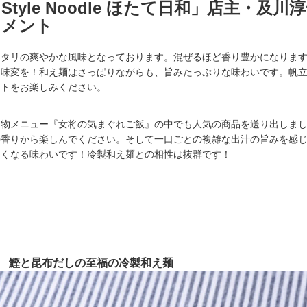
o Style Noodle ほたて日和」店主・及川
コメント
ッタリの爽やかな風味となっております。混ぜるほど香り豊かになりま
て味変を！和え麺はさっぱりながらも、旨みたっぷりな味わいです。帆
ットをお楽しみください。
名物メニュー『女将の気まぐれご飯』の中でも人気の商品を送り出しま
の香りから楽しんでください。そして一口ごとの複雑な出汁の旨みを感
たくなる味わいです！冷製和え麺との相性は抜群です！
修 鰹と昆布だしの至福の冷製和え麺