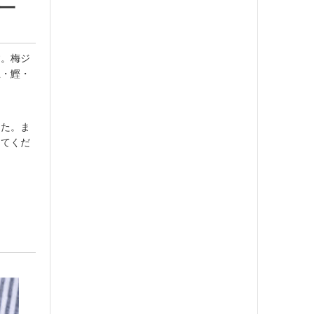
淳一
す。梅ジ
立・鰹・
した。ま
じてくだ