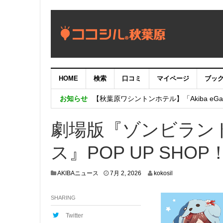
HOME
検索
口コミ
マイページ
ブッ
【重要：9月5日（火）22時】ココシル
お知らせ
【秋葉原ワシントンホテル】「Akiba eGam
「いま、困っている店舗の皆様を応援さ
劇場版『ゾンビラン
ス』POP UP SHOP
7
AKIBAニュース
7月 2, 2026
kokosil
月
2
SHARING
,
2
0
Twitter