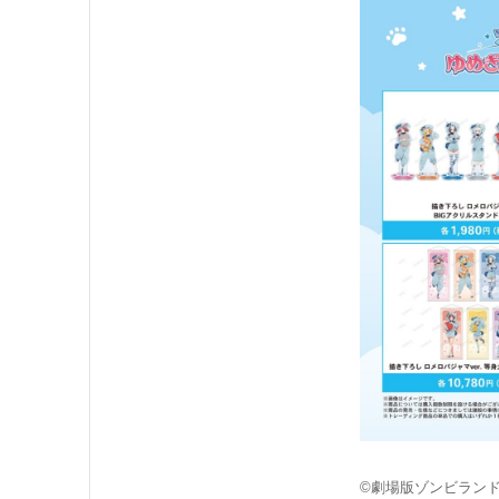
©劇場版ゾンビラン