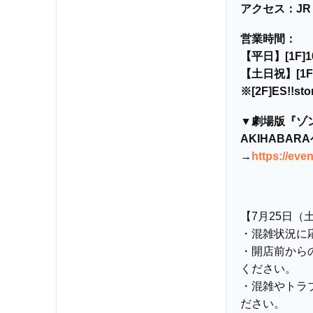
アクセス：JR
営業時間：
【平日】[1F]10:
【土日祝】[1F・
※[2F]ES!!st
▼劇場版『ゾン
AKIHABA
→
https://ev
【7月25日（
・混雑状況に
・開店前から
ください。
・混雑やトラ
ださい。