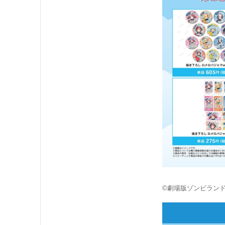
©劇場版ゾンビラン