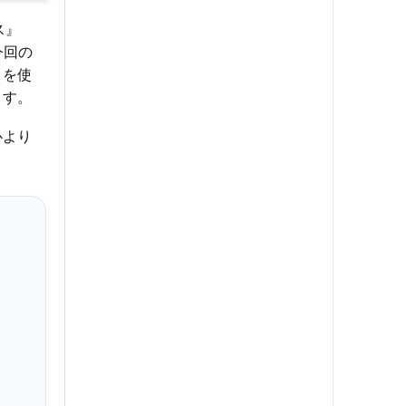
ス』
今回の
トを使
ます。
心より