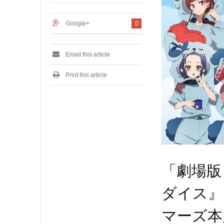
2
6
Google+
0
Email this article
Print this article
「劇場版
ダイス』 P
マーズ本