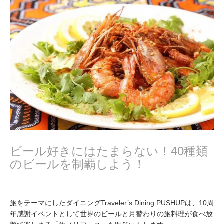
,
2
0
1
8
ビール好きにはたまらない！40種類
のビールを制覇しよう！
旅をテーマにしたダイニングTraveler’s Dining PUSHUPは、10周
年感謝イベントとして世界のビールと月替わりの旅料理が食べ放