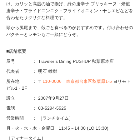
け、カリッと高温の油で揚げ、緑の唐辛子 プリッキーヌ・焙煎
唐辛子・フライドニンニク・フライドオニオン・干しエビなどを
合わせたサクサクな料理です。
頭から尻尾まで、殻ごと食べるのがおすすめです。付け合わせの
パクチーとレモンもご一緒にどうぞ。
■店舗概要
屋号 ： Traveler’s Dining PUSHUP 秋葉原本店
代表者 ： 明石 雄樹
所在地 ： 〒
110-0006 東京都台東区秋葉原1-5
ヨリモト
ビル1・2F
設立 ： 2007年9月27日
電話 ： 03-5294-5525
営業時間 ： ［ランチタイム］
月・火・水・木・金曜日 11:45～14:00 (LO 13:30)
［ディナータイム］