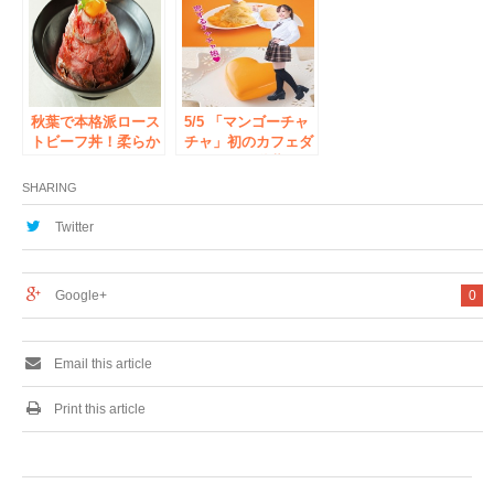
記念の感謝企画を
のピザ”が食べ飲み
10/18より開催！
放題！ 「旅ノリフ
ェス」第3弾 9月6日
から秋葉原で開催
～特製トマトソース
×生ハム、チーズ×バ
秋葉で本格派ロース
ジルの相性抜群でビ
5/5 「マンゴーチャ
トビーフ丼！柔らか
ールが進む！～
チャ」初のカフェダ
ジューシ肉 130g
イニングを秋葉原に
使用しボリューム満
オープン！限定メニ
SHARING
点で850円 「Mango
ューや台湾ビール飲
Terrace Dining
み放題無料キャンペ
Twitter
Bar」にて11月3日提
ーンも
供開始
Google+
0
Email this article
Print this article