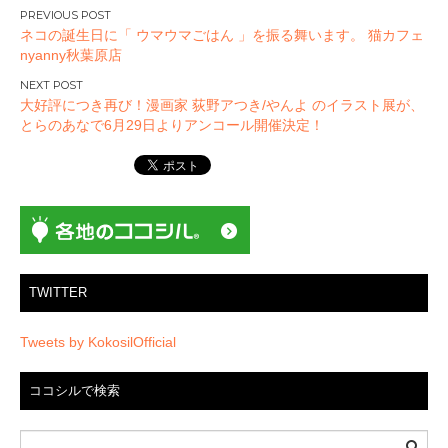
投
ネコの誕生日に「 ウマウマごはん 」を振る舞います。 猫カフェ
稿
nyanny秋葉原店
ナ
ビ
大好評につき再び！漫画家 荻野アつき/やんよ のイラスト展が、
ゲ
とらのあなで6月29日よりアンコール開催決定！
ー
シ
ョ
ン
TWITTER
Tweets by KokosilOfficial
ココシルで検索