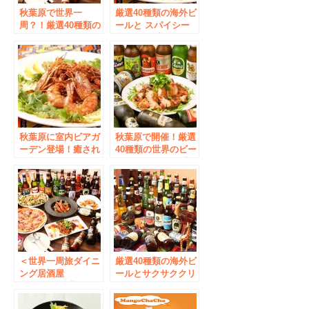
秋葉原で世界一
厳選40種類の海外ビ
周？！厳選40種類の
ールと スパイシー
海外ビールが飲み放
シュリンプが食べ飲
題！ 「旅ノリフェ
み放題！ 「旅ノリ
ス 10th
フェス」第2弾
Anniversary」
8/16～秋葉原にて開
催 ～ビールと相性
抜群！第1弾ジャマ
イカングリルチキン
は8月15日まで～
秋葉原に室内ビアガ
秋葉原で開催！厳選
ーデン登場！癒され
40種類の世界のビー
る森をイメージした
ルが飲み放題 世
フォトジェニックな
界のビール×旅料理
空間、世界のビール
「旅ノリフェス
で乾杯！
Vol.6」4月18日～開
催
＜世界一周旅ダイニ
厳選40種類の海外ビ
ング居酒屋
ールとサクサククリ
PUSHUP 秋葉原駅
スピーの “生ハムと
店＞ OPEN 11周年
モッツァレラチーズ