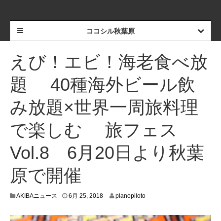
ココシル秋葉原
えび！エビ！海老食べ放
題 40種海外ビール飲
み放題×世界一周旅料理
で楽しむ 旅フェス
Vol.8 6月20日より秋葉
原で開催
6
AKIBAニュース
6月 25, 2018
planopiloto
月
2
1