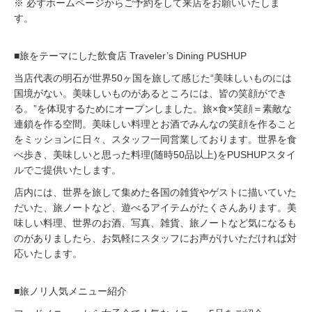
※ 必ずホームページからご予約をして来店をお願いいたしま
す。
■旅をテーマにした飲食店 Traveler’s Dining PUSHUP
当店代表の明石が世界50ヶ国を旅して感じた“美味しいものには
国境がない。美味しいものがあるところには、皆の笑顔ができ
る。”を体現するためにオープンしました。旅×食×笑顔＝素敵な
連鎖を作る空間。美味しい料理とお酒でみんなの笑顔を作ること
をミッションに日々、スタッフ一同営業しております。世界を食
べ歩き、美味しいと思った料理(随時50品以上)をPUSHUPスタイ
ルでご提供いたします。
店内には、世界を旅して集めた各国の雑貨やゲストに描いていた
だいた、旅ノートなど、遊べるアイテムがたくさんあります。美
味しい料理、世界のお酒、写真、雑貨、旅ノートなど気になるも
のがありましたら、お気軽にスタッフにお声がけいただければ対
応いたします。
■旅ノリ人気メニュー紹介