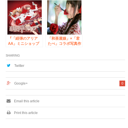
プレイベント」開催
発売キャンペーンを
New
10店舗で実施！
『「緋弾のアリア
「和茶屋娘」×「君
AA」ミニショップ
たべ」コラボ写真作
』開催！
品 「華果 かか 繚乱
AKIHABARAゲーマ
りょうらん 」
SHARING
ーズ本店
Twitter
Google+
0
Email this article
Print this article