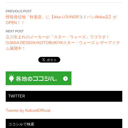
投
情報発信地「秋葉原」に【ikka LOUNGEヨドバシAkiba店】が
稿
OPEN！！
ナ
ビ
立川生まれのメーカーが『スター・ウォーズ』でコラボ！
ゲ
OJAGA DESIGN×KOTOBUKIYAスター・ウォーズ レザーアイテ
ー
ム展開中！
シ
ョ
ン
TWITTER
Tweets by KokosilOfficial
ココシルで検索