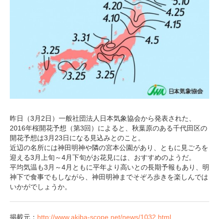
昨日（3月2日）一般社団法人日本気象協会から発表された、
2016年桜開花予想（第3回）によると、秋葉原のある千代田区の
開花予想は3月23日になる見込みとのこと。
近辺の名所には神田明神や隣の宮本公園があり、ともに見ごろを
迎える3月上旬～4月下旬がお花見には、おすすめのようだ。
平均気温も3月～4月ともに平年より高いとの長期予報もあり、明
神下で食事でもしながら、神田明神までそぞろ歩きを楽しんでは
いかがでしょうか。
掲載元：
http://www.akiba-scope.net/news/1032.html