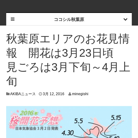
ココシル秋葉原
秋葉原エリアのお花見情
報 開花は3月23日頃
見ごろは3月下旬～4月上
旬
3
AKIBAニュース
3月 12, 2016
minegishi
月
4
,
2
0
1
6