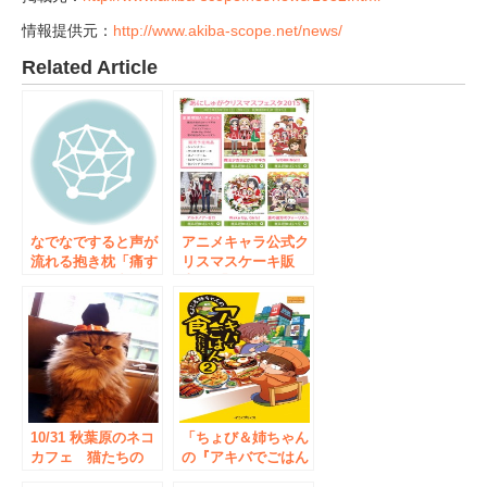
情報提供元：
http://www.akiba-scope.net/news/
Related Article
なでなですると声が
アニメキャラ公式ク
流れる抱き枕「痛す
リスマスケーキ販
ぽ」 リリース記念
売！ 「あにしゅが
イベントを12月23日
クリスマスフェスタ
に秋葉原で開催
2015」 開催日程12
月19日(土)20日
(日) 場所：秋葉原
UDX 4F
10/31 秋葉原のネコ
「ちょび＆姉ちゃん
カフェ 猫たちの
の『アキバでごはん
「ハロウィーンコス
食べたいな。』2」