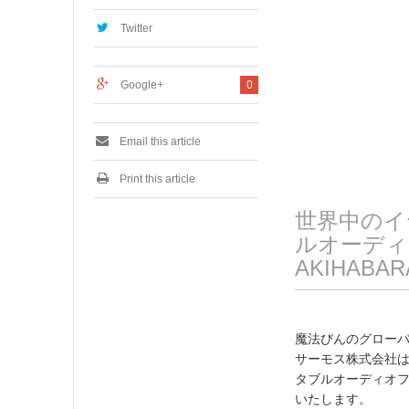
2
0
Twitter
1
8
Google+
0
Email this article
Print this article
世界中のイ
ルオーディオ
AKIHABA
魔法びんのグロー
サーモス株式会社は、
タブルオーディオフェス
いたします。