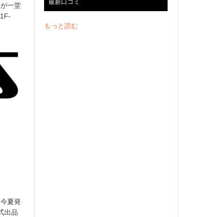
最新口コミ
ドが一堂
F-
もっと読む
、今夏発
式出品