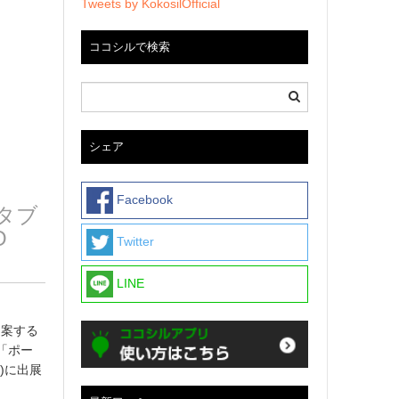
Tweets by KokosilOfficial
ココシルで検索
シェア
Facebook
タブ
O
Twitter
LINE
提案する
る「ポー
ス)に出展