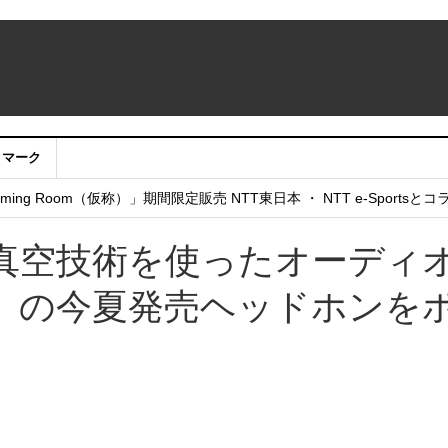
クマーク
：アカウントサービス移行のお知らせ
ing Room（仮称）」期間限定販売 NTT東日本 ・ NTT e-Sports
せていただきたい！」
真空技術を使ったオーディ
S』の今夏発売ヘッドホンを