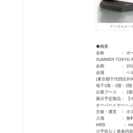
デジタルオーディ
◆概要
名称 ： ポータ
SUMMER TOKYO A
会期 ： 2018年7月
会場 ： ベル
(東京都千代田区外神
地下1階・1階・2階
出展ブース ： 1階1F
展示予定製品： 【
オーバーイヤーヘ
主催・運営 ： ポ
入場 ： 無
WEB ： https://
※予告なく発表内