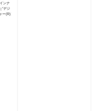
“インナ
た“デジ
ー(R)