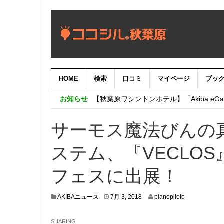
HOME
検索
口コミ
マイページ
ブッ
【重要：9月5日（火）22時】ココシル
お知らせ
【秋葉原ワシントンホテル】「Akiba eGam
「いま、困っている店舗の皆様を応援さ
サーモス魔法びんの
ステム、『VECLO
フェスに出展！
7
AKIBAニュース
7月 3, 2018
planopiloto
月
2
SHARING
,