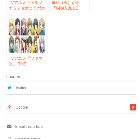
TVアニメ「ペルソ
6/20（火）から
ナ５」セガコラボカ
『GRANBLUE
フェオープン決定！
FANTASY The
本日から
Animation』オンリ
SHIBUYA109コラボ
ーショップ開催！
ショップ取り扱い商
品通販開始！
TVアニメ『ツキウ
タ。 THE
ANIMATION』×グッ
ドスマイル×アニメ
SHARING
イトカフェ秋葉原の
コラボカフェが9月
Twitter
30日より開催決定！
Google+
0
Email this article