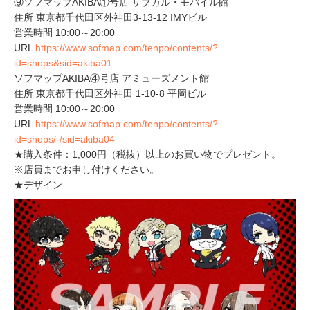
⑨ソフマップAKIBA①号店 サブカル・モバイル館
住所 東京都千代田区外神田3-13-12 IMYビル
営業時間 10:00～20:00
URL
https://www.sofmap.com/tenpo/contents/?
id=shops&sid=akiba01
ソフマップAKIBA④号店 アミューズメント館
住所 東京都千代田区外神田 1-10-8 平岡ビル
営業時間 10:00～20:00
URL
https://www.sofmap.com/tenpo/contents/?
id=shops/-/sid=akiba04
★購入条件：1,000円（税抜）以上のお買い物でプレゼント。
※店員までお申し付けください。
★デザイン