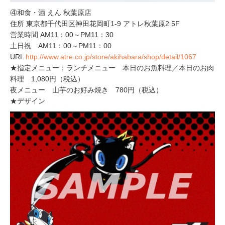
④和食・酒 えん 秋葉原店
住所 東京都千代田区神田花岡町1-9 アトレ秋葉原2 5F
営業時間 AM11：00～PM11：30
土日祝 AM11：00～PM11：00
URL
http://www.atre.co.jp/store/akihabara/shop/detail/1067
★指定メニュー：ランチメニュー 本日のお魚料理／本日のお肉
料理 1,080円（税込）
夜メニュー 山芋のお好み焼き 780円（税込）
★デザイン