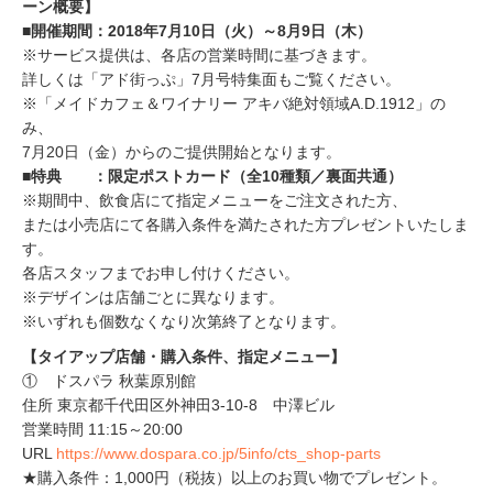
ーン概要】
■開催期間：2018年7月10日（火）～8月9日（木）
※サービス提供は、各店の営業時間に基づきます。
詳しくは「アド街っぷ」7月号特集面もご覧ください。
※「メイドカフェ＆ワイナリー アキバ絶対領域A.D.1912」の
み、
7月20日（金）からのご提供開始となります。
■特典 ：限定ポストカード（全10種類／裏面共通）
※期間中、飲食店にて指定メニューをご注文された方、
または小売店にて各購入条件を満たされた方プレゼントいたしま
す。
各店スタッフまでお申し付けください。
※デザインは店舗ごとに異なります。
※いずれも個数なくなり次第終了となります。
【タイアップ店舗・購入条件、指定メニュー】
① ドスパラ 秋葉原別館
住所 東京都千代田区外神田3-10-8 中澤ビル
営業時間 11:15～20:00
URL
https://www.dospara.co.jp/5info/cts_shop-parts
★購入条件：1,000円（税抜）以上のお買い物でプレゼント。