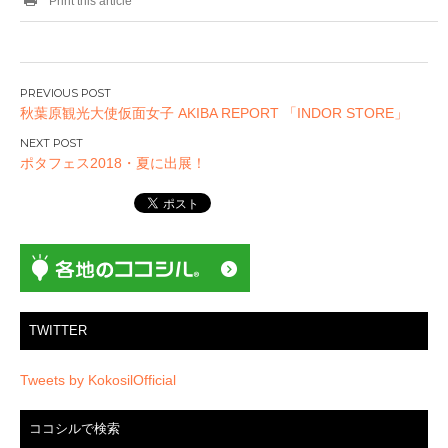
Print this article
投
秋葉原観光大使仮面女子 AKIBA REPORT 「INDOR STORE」
稿
ナ
ポタフェス2018・夏に出展！
ビ
ゲ
ー
シ
ョ
ン
TWITTER
Tweets by KokosilOfficial
ココシルで検索