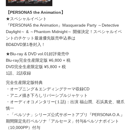
【PERSONA5 the Animation】
★スペシャルイベント
『PERSONA5 the Animation』Masquerade Party ～Detective
Daylight～ & ～Phantom Midnight～ 開催決定！スペシャルイベ
ントのチケット最速優先販売申込券は
BD&DVD第1巻封入！
★Blu-ray & DVD vol.01好評発売中
Blu-ray完全生産限定版 ¥6,800 + 税
DVD完全生産限定版 ¥5,800 + 税
1話、2話収録
完全生産限定版特典
・オープニング＆エンディングテーマ収録CD
・アニメ描き下ろしリバーシブルジャケット
・オーディオコメンタリー(１話)：出演 福山潤、石浜真史、猪爪
慎一
・「ペルソナ」シリーズ公式サポートアプリ『PERSONA O.A.』
期間限定先行ペルソナ「アルセーヌ」付与&ペルソナポイント
（10,000PP）付与