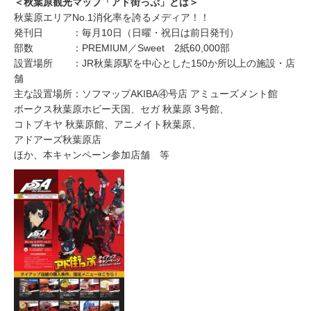
＜秋葉原観光マップ「アド街っぷ」とは＞
秋葉原エリアNo.1消化率を誇るメディア！！
発刊日 ：毎月10日（日曜・祝日は前日発刊）
部数 ：PREMIUM／Sweet 2紙60,000部
設置場所 ：JR秋葉原駅を中心とした150か所以上の施設・店
舗
主な設置場所：ソフマップAKIBA④号店 アミューズメント館
ボークス秋葉原ホビー天国、セガ 秋葉原 3号館、
コトブキヤ 秋葉原館、アニメイト秋葉原、
アドアーズ秋葉原店
ほか、本キャンペーン参加店舗 等