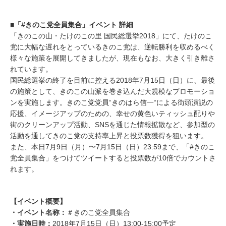
■「#きのこ党全員集合」イベント 詳細
「きのこの山・たけのこの里 国民総選挙2018」にて、たけのこ
党に大幅な遅れをとっているきのこ党は、逆転勝利を収めるべく
様々な施策を展開してきましたが、現在もなお、大きく引き離さ
れています。
国民総選挙の終了を目前に控える2018年7月15日（日）に、最後
の施策として、きのこの山派を巻き込んだ大規模なプロモーショ
ンを実施します。きのこ党党員“きのはら信一“による街頭演説の
応援、イメージアップのための、幸せの黄色いティッシュ配りや
街のクリーンアップ活動、SNSを通じた情報拡散など、参加型の
活動を通してきのこ党の支持率上昇と投票数獲得を狙います。
また、本日7月9日（月）〜7月15日（日）23:59まで、「#きのこ
党全員集合」をつけてツイートすると投票数が10倍でカウントさ
れます。
【イベント概要】
・イベント名称：
＃きのこ党全員集合
・実施日時：
2018年7月15日（日）13:00-15:00予定