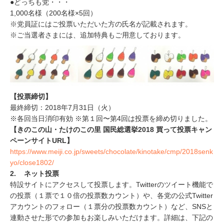
●どっちも党・・・
1,000名様（200名様×5回）
※党員証にはご投票いただいた方の氏名が記載されます。
※ご当選者さまには、追加特典もご用意しております。
【投票締切】
最終締切：2018年7月31日（火）
※各回当日消印有効 ※第１回〜第4回は投票を締め切りました。
【きのこの山・たけのこの里 国民総選挙2018 買って投票キャン
ペーンサイトURL】
https://www.meiji.co.jp/sweets/chocolate/kinotake/cmp/2018senk
yo/close1802/
2. ネット投票
特設サイトにアクセスして投票します。Twitterのツイート機能で
の投票（１票で１０倍の投票数カウント）や、各党の公式Twitter
アカウントのフォロー（１票分の投票数カウント）など、SNSと
連動させた形での参加もお楽しみいただけます。詳細は、下記の