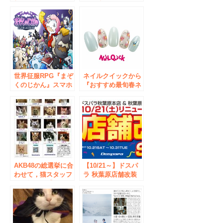
斬-』トーク＆ライ
ーズ特別企画 なぜ
ブステージを開催！
「FUJIFILM X」を
選ぶのか？【写真家
トークショー】開催
世界征服RPG『まぞ
ネイルクイックから
くのじかん』スマホ
『おすすめ最旬春ネ
&メガネクリーナー
イル』。今年のトレ
販売開始！！
ンドカラーを使用し
た小花柄ネイルな
ど、2016年3月の新
作ネイルデザイン5
種を提案！
AKB48の総選挙に合
【10/21～】ドスパ
わせて，猫スタッフ
ラ 秋葉原店舗改装
人気投票！【 猫カ
セール
フェ cat cafe nyann
y 秋葉原店 】