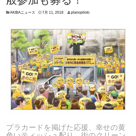
7
AKIBAニュース
7月 11, 2018
planopiloto
月
9
,
2
0
1
8
プラカードを掲げた応援、幸せの黄
色いティッシュ配り、街のクリーン