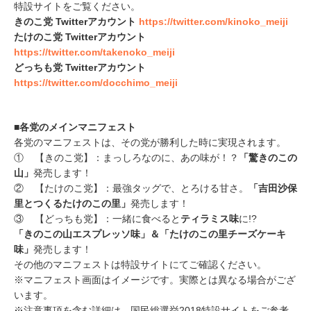
特設サイトをご覧ください。
きのこ党 Twitterアカウント
https://twitter.com/kinoko_meiji
たけのこ党 Twitterアカウント
https://twitter.com/takenoko_meiji
どっちも党 Twitterアカウント
https://twitter.com/docchimo_meiji
■各党のメインマニフェスト
各党のマニフェストは、その党が勝利した時に実現されます。
① 【きのこ党】：まっしろなのに、あの味が！？
「驚きのこの
山」
発売します！
② 【たけのこ党】：最強タッグで、とろける甘さ。
「吉田沙保
里とつくるたけのこの里」
発売します！
③ 【どっちも党】：一緒に食べると
ティラミス味
に!?
「きのこの山エスプレッソ味」＆「たけのこの里チーズケーキ
味」
発売します！
その他のマニフェストは特設サイトにてご確認ください。
※マニフェスト画面はイメージです。実際とは異なる場合がござ
います。
※注意事項を含む詳細は、国民総選挙2018特設サイトをご参考