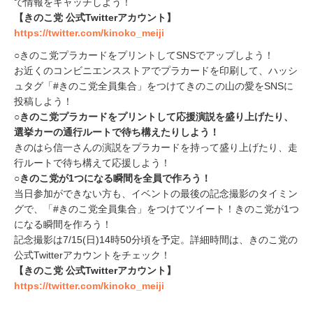
で情報をキャッチしよう！
【きのこ党 公式Twitterアカウント】
https://twitter.com/kinoko_meiji
○きのこ党プラカードをプリントしてSNSでアップしよう！
お近くのコンビニエンスストアでプラカードを印刷して、ハッシ
ュタグ「#きのこ党全員集合」をつけてきのこの山の愛をSNSに
投稿しよう！
○きのこ党プラカードをプリントして応援演説を盛り上げたり、
選挙カーの通行ルートで待ち構えたりしよう！
きのはら信一さんの演説をプラカードを持って盛り上げたり、走
行ルートで待ち構えて応援しよう！
○きのこ党が1つになる瞬間を全員で作ろう！
当日参加ができない方も、イベントの最後の記念撮影のタイミン
グで、「#きのこ党全員集合」をつけてツイート！きのこ党が1つ
になる瞬間を作ろう！
記念撮影は7/15(日)14時50分頃を予定。詳細時間は、きのこ党の
公式Twitterアカウントをチェック！
【きのこ党 公式Twitterアカウント】
https://twitter.com/kinoko_meiji