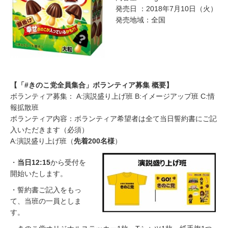
発売日 ：2018年7月10日（火）
発売地域：全国
【「#きのこ党全員集合」ボランティア募集 概要】
ボランティア募集： A:演説盛り上げ班 B:イメージアップ班 C:情
報拡散班
ボランティア内容：ボランティア希望者は全て当日誓約書にご記
入いただきます（必須）
A:演説盛り上げ班（
先着200名様
）
・
当日12:15
から受付を
開始いたします。
・誓約書ご記入をもっ
て、当班の一員としま
す。