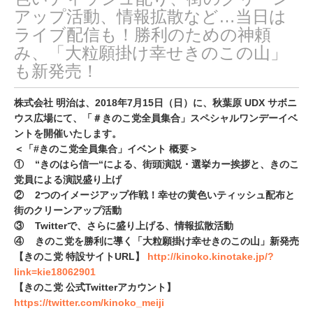
アップ活動、情報拡散など…当日は
ライブ配信も！勝利のための神頼
み、「大粒願掛け幸せきのこの山」
も新発売！
株式会社 明治は、2018年7月15日（日）に、秋葉原 UDX サボニ
ウス広場にて、「＃きのこ党全員集合」スペシャルワンデーイベ
ントを開催いたします。
＜「#きのこ党全員集合」イベント 概要＞
① “きのはら信一“による、街頭演説・選挙カー挨拶と、きのこ
党員による演説盛り上げ
② 2つのイメージアップ作戦！幸せの黄色いティッシュ配布と
街のクリーンアップ活動
③ Twitterで、さらに盛り上げる、情報拡散活動
④ きのこ党を勝利に導く「大粒願掛け幸せきのこの山」新発売
【きのこ党 特設サイトURL】
http://kinoko.kinotake.jp/?
link=kie18062901
【きのこ党 公式Twitterアカウント】
https://twitter.com/kinoko_meiji