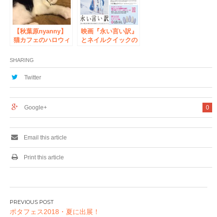
【秋葉原nyanny】
映画『永い言い訳』
猫カフェのハロウィ
とネイルクイックの
ン仮装イベイント
コラボキャンペーン
実施中
SHARING
Twitter
Google+
0
Email this article
Print this article
投
ポタフェス2018・夏に出展！
稿