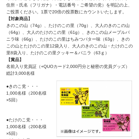
住所・氏名（フリガナ）・電話番号・ご希望の党）を明記の上、
ご投票ください。1票で20倍の投票数にカウントいたします。
【対象商品】
きのこの山（74g）、たけのこの里（70g）、大人のきのこの山
（64g）、大人のたけのこの里（61g）、きのこの山メープルバ
ニラ味（66g）、たけのこの里はちみつバター味（63g）、きの
この山とたけのこの里12袋入り、大人のきのこの山・たけのこの
里8袋入り、たけのこの里クッキー＆バニラ（63ｇ）
【賞品】
名前入り党員証（+QUOカード2,000円分と秘密の党員グッズ）
総計3,000名様
●きのこ党・・・
1,000名様（200名様
×5回）
●たけのこ党・・・
1,000名様（200名様
×5回）