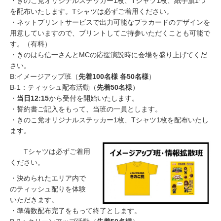
・きのこ党オリジナルステッカー1枚、Tシャツ1枚、紙手旗1つ
を配布いたします。Tシャツは必ずご着用ください。
・ネットプリントサービスで出力可能なプラカードのデザインを
用意していますので、プリントしてご持参いただくことも可能で
す。（有料）
・きのはら信一さんとMCの応援演説時に会場を盛り上げてくだ
さい。
B:イメージアップ班（
先着100名様 各50名様
）
B-1：ティッシュ配布活動（
先着50名様
）
・
当日12:15
から受付を開始いたします。
・誓約書ご記入をもって、当班の一員とします。
・きのこ党オリジナルステッカー1枚、Tシャツ1枚を配布いたし
ます。
Tシャツは必ずご着用
ください。
・決められたエリア内で
のティッシュ配りを体験
いただきます。
・準備数配布完了をもって終了とします。