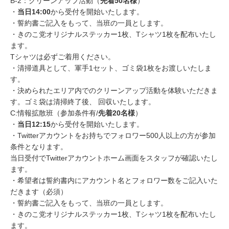
B-2：クリーンアップ活動（
先着50名様
）
・
当日14:00
から受付を開始いたします。
・誓約書ご記入をもって、当班の一員とします。
・きのこ党オリジナルステッカー1枚、Tシャツ1枚を配布いたし
ます。
Tシャツは必ずご着用ください。
・清掃道具として、軍手1セット、ゴミ袋1枚をお渡しいたしま
す。
・決められたエリア内でのクリーンアップ活動を体験いただきま
す。ゴミ袋は清掃終了後、 回収いたします。
C:情報拡散班（参加条件有/
先着20名様
）
・
当日12:15
から受付を開始いたします。
・Twitterアカウントをお持ちでフォロワー500人以上の方が参加
条件となります。
当日受付でTwitterアカウントホーム画面をスタッフが確認いたし
ます。
・希望者は誓約書内にアカウント名とフォロワー数をご記入いた
だきます（必須）
・誓約書ご記入をもって、当班の一員とします。
・きのこ党オリジナルステッカー1枚、Tシャツ1枚を配布いたし
ます。