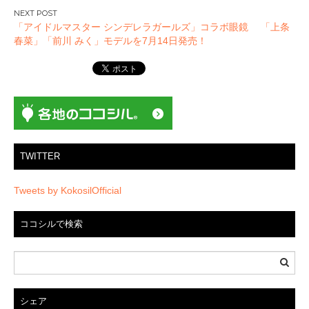
ナ
「アイドルマスター シンデレラガールズ」コラボ眼鏡 「上条
ビ
春菜」「前川 みく」モデルを7月14日発売！
ゲ
ー
シ
ョ
ン
TWITTER
Tweets by KokosilOfficial
ココシルで検索
シェア