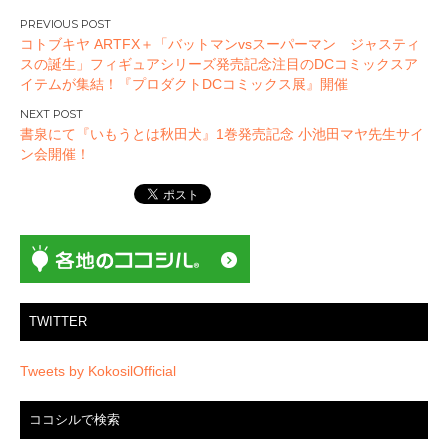
投
コトブキヤ ARTFX＋「バットマンvsスーパーマン ジャスティ
稿
スの誕生」フィギュアシリーズ発売記念注目のDCコミックスア
ナ
イテムが集結！『プロダクトDCコミックス展』開催
ビ
ゲ
書泉にて『いもうとは秋田犬』1巻発売記念 小池田マヤ先生サイ
ー
ン会開催！
シ
ョ
ン
TWITTER
Tweets by KokosilOfficial
ココシルで検索