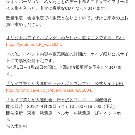
ラオケバージョン、乙女たちとのデート風ミニドラマやフリーボ
イス集も入った、非常に豪華なCDとなっております。
数量限定、会場限定での販売となりますので、ぜひご来場の上お
買い求めください。
オリジナルアイドルソング「わたしたち魔法乙女です☆」PV：
https://youtu.be/cP_wZzklMIU
その他、イベント内容や販売商品の詳細は、ケイブ祭り公式サイ
トにて順次公開予定です。
※4月1日～4月29日の間に、4回の情報更新を予定しておりま
す。
「ケイブ祭りが大運動会～汗と涙とブルマ～」公式サイトURL
http://promo.cave.co.jp/event/matsuri201604/
「ケイブ祭りが大運動会～汗と涙とブルマ～」開催概要
開催日時：2016年4月29日（金）10：00～18：00（予定）
開催場所：東京・秋葉原「ベルサール秋葉原」1Fイベントホー
ル
※入場無料