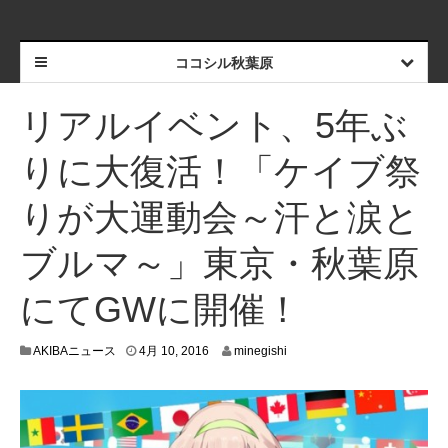
ココシル秋葉原
リアルイベント、5年ぶ
りに大復活！「ケイブ祭
りが大運動会～汗と涙と
ブルマ～」東京・秋葉原
にてGWに開催！
4
AKIBAニュース
4月 10, 2016
minegishi
月
5
,
2
0