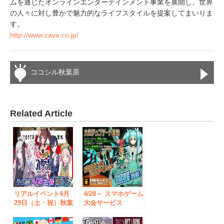
ムを通じたオンラインエンターテインメント事業を展開し、世界
の人々に対し豊かで魅力的なライフスタイルを提案してまいりま
す。
http://www.cave.co.jp/
ココシル秋葉原
Related Article
リアルイベント4月
4/28～ スマホゲーム
29日（土・祝）秋葉
大会サービス
原にて開催！『ドキ
「RANKERS」、ケ
ドキ ケイブの入学
イブ『怒首領蜂一面