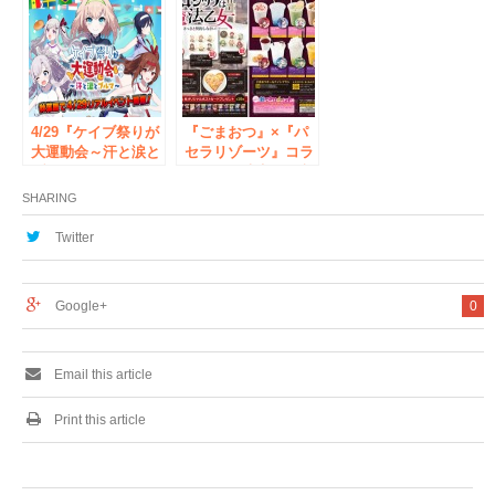
式～先生も胸ふくら
番長』大会開催!!～
む春！～』公式サイ
ケイブ祭りでは会場
ト公開＆最新ニュー
限定表彰＆賞品あり
スを発表！
～
4/29『ケイブ祭りが
『ごまおつ』×『パ
大運動会～汗と涙と
セラリゾーツ』コラ
ブルマ～』開催！！
ボカフェ決定！！入
最新ニュースの発表
場無料リアルイベン
SHARING
＆オリジナルグッズ
ト「ケイブ祭り」の
を販売！
最新物販情報やゲス
Twitter
ト情報発表！スコア
大会に賞金も！！
Google+
0
Email this article
Print this article