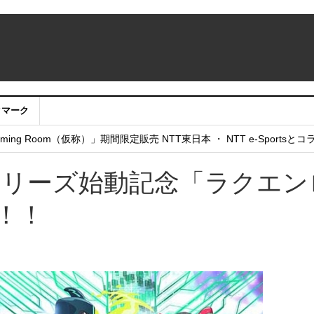
クマーク
：アカウントサービス移行のお知らせ
ing Room（仮称）」期間限定販売 NTT東日本 ・ NTT e-Sports
せていただきたい！」
シリーズ始動記念「ラクエン
！！