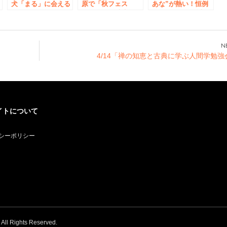
の
犬「まる」に会える
原で「秋フェス
あな”が熱い！恒例
祭
イベントも開催！
2017」開催決定！
のコミケ同人販売会
開
柴犬まる×書泉 フェ
＋イベント企画『第
ア 開催決定！
8回 とらのあなUDX
特設会場』開催決
定！
4/14「禅の知恵と古典に学ぶ人間学勉強
イトについて
シーポリシー
. All Rights Reserved.