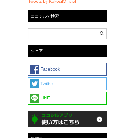
Tweets by KokosilOfficial
ココシルで検索
シェア
Facebook
Twitter
LINE