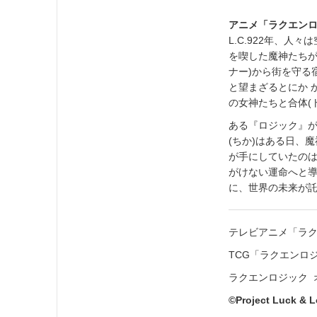
アニメ「ラクエン
L.C.922年、
を喫した魔神たちが
ナー)から街を守る
と望まざるとにか 
の女神たちと合体(
ある『ロジック』が
(ちか)はある日、
が手にしていたの
がけない運命へと導
に、世界の未来が託
テレビアニメ「ラ
TCG「ラクエンロ
ラクエンロジック オフィ
©Project Luck & L