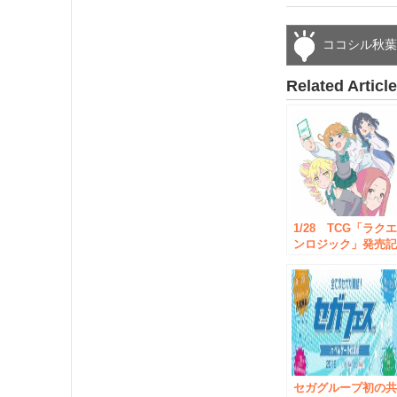
ココシル秋
Related Articl
1/28 TCG「ラク
ンロジック」発売
念イベント開催の
知らせ！
AKIHABARAゲーマ
ーズ本店
セガグループ初の