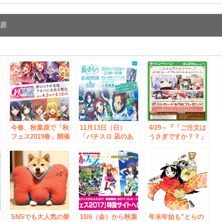
葉原
e
エ
今春、秋葉原で「秋
11月13日（日）
4/29～『「ご注文は
記
フェス2019春」開催
「パチスロ 凪のあ
うさぎですか？？」
お
決定！「バンドリ！
すから」導入直前試
ポストカードプレゼ
ガールズバンドパー
打会 in 秋葉原 開催
ントキャンペーン』
ティ！」と「少女☆
決定！
開催決定！
歌劇 レヴュースタ
ァライト -Re
LIVE-」の夢のコラ
ボが実現！
共
SNSでも大人気の柴
10/6（金）から秋葉
年末年始も”とらの