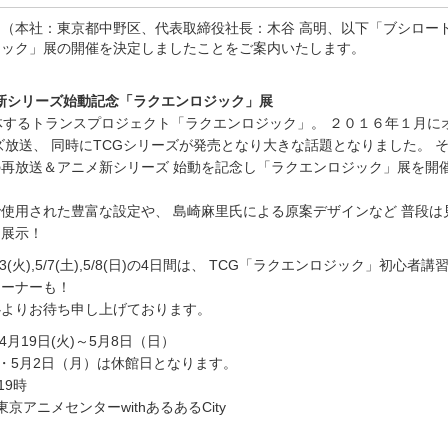
（本社：東京都中野区、代表取締役社長：木谷 高明、以下「ブシロー
ジック」展の開催を決定しましたことをご案内いたします。
新シリーズ始動記念「ラクエンロジック」展
体するトランスプロジェクト「ラクエンロジック」。 ２０１６年１月に
ズ放送、 同時にTCGシリーズが発売となり大きな話題となりました。 
再放送＆アニメ新シリーズ 始動を記念し「ラクエンロジック」展を開
使用された豊富な設定や、 島崎麻里氏による原案デザインなど 普段は
り展示！
5/3(火),5/7(土),5/8(日)の4日間は、 TCG「ラクエンロジック」初心者講
コーナーも！
心よりお待ち申し上げております。
4月19日(火)～5月8日（日）
・5月2日（月）は休館日となります。
19時
京アニメセンターwithあるあるCity