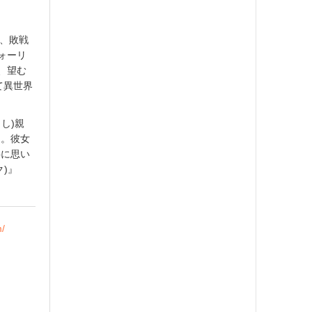
後、敗戦
ォーリ
、望む
て異世界
し)親
う。彼女
共に思い
)』
m/