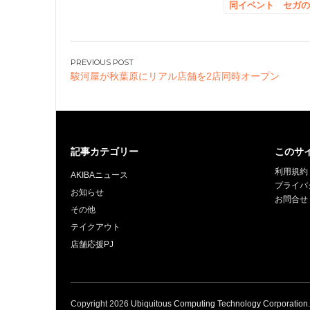
同イベント セガ
魅力が詰まったお
り「セガフェス」
催決定！
投
駿河屋が秋葉原にリアル店舗を2店同時オープン
稿
ナ
ビ
ゲ
ー
記事カテゴリー
このサ
シ
利用規約
AKIBAニュース
ョ
プライバ
お知らせ
お問合せ
ン
その他
テイクアウト
店舗応援PJ
Copyright
2026
Ubiquitous Computing Technology Corporation