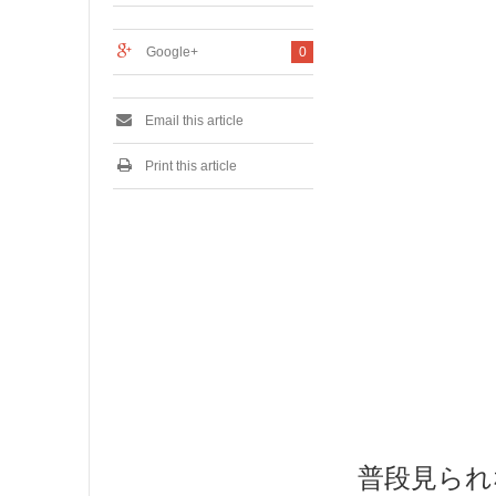
1
6
Google+
0
Email this article
Print this article
普段見られ