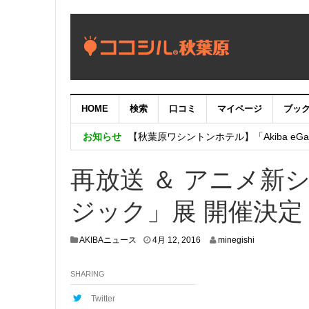
HOME
検索
口コミ
マイページ
ブッ
【重要：9月5日（火）22時】ココシル
お知らせ
【秋葉原ワシントンホテル】「Akiba eGam
「いま、困っている店舗の皆様を応援さ
再放送 ＆ アニメ新
ジック」展 開催決定
4
AKIBAニュース
4月 12, 2016
minegishi
月
5
SHARING
,
2
0
Twitter