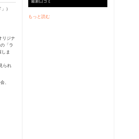
最新口コミ
ド」）
もっと読む
オリジナ
その「ラ
催しま
見られ
習会、