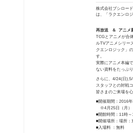
株式会社ブシロード
は、「ラクエンロ
再放送 ＆ アニメ
TCGとアニメが合
ルTVアニメシリー
クエンロジック」の
す。
実際にアニメ本編で
ない資料をたっぷ
さらに、4/24(日),
スタッフとの対戦
皆さまのご来場を
■開催期間：2016年
※4月25日（月）
■開館時間：11時～
■開催場所：場所：東
■入場料 ：無料