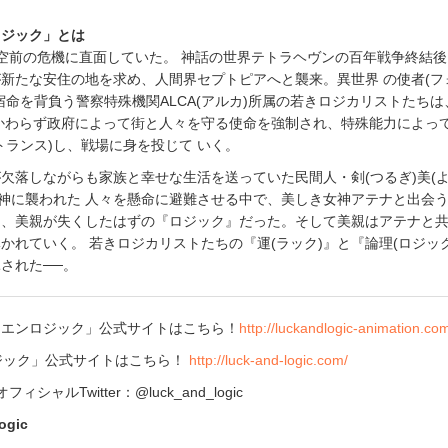
ロジック」とは
人々は空前の危機に直面していた。 神話の世界テトラヘヴンの百年戦争終結
新たな安住の地を求め、人間界セプトピアへと襲来。異世界 の使者(フ
宿命を背負う警察特殊機関ALCA(アルカ)所属の若きロジカリストたちは
かわらず政府によって街と人々を守る使命を強制され、特殊能力によっ
トランス)し、戦場に身を投じて いく。
欠落しながらも家族と幸せな生活を送っていた民間人・剣(つるぎ)美(よ
魔神に襲われた 人々を懸命に避難させる中で、美しき女神アテナと出会
は、美親が失くしたはずの『ロジック』だった。そして美親はアテナと
かれていく。 若きロジカリストたちの『運(ラック)』と『論理(ロジック
された──。
クエンロジック」公式サイトはこちら！
http://luckandlogic-animation.co
ジック」公式サイトはこちら！
http://luck-and-logic.com/
シャルTwitter：@luck_and_logic
ogic