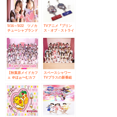
に、愛知、大阪で順
次オープン！ 8月
は描き下ろしイラス
トをひっさげて
「C3TOKYO2017」
にも出展
5/16～5/22 ツノカ
TVアニメ『プリン
チューシャブランド
ス・オブ・ストライ
ririco:ramu(リリコ
ド オルタナティ
ラム)×秋葉原のメイ
ブ』の、 キャラク
ドカフェ「＠ほぉ～
ターチャームに名言
むカフェ」のスペシ
セリフプレートが付
ャルコラボが開催決
属した 【セリホル
定！
ダー】メタルチャー
ムが登場！
【秋葉原メイドカフ
スペースシャワー
ェ ＠ほぉ〜むカフ
TVプラスの新番組
ェ】人気メイド27名
「ミラクル☆メイド
が出演するPR動画
ミーティング」がス
を公開 演出にアー
タート！秋葉原の人
トディレクター
気メイドカフェ”＠
『KASICO』
ほぉ～むカフェ”の
メイドたちが大活
躍！