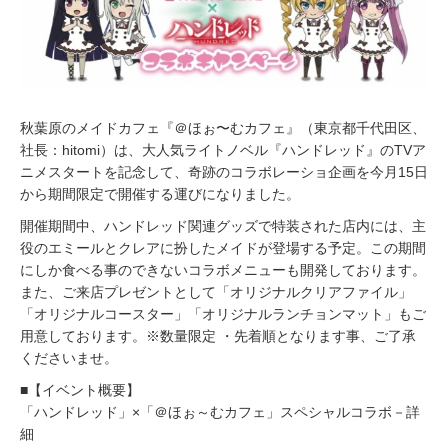
1
6
秋葉原のメイドカフェ『＠ほぉ〜むカフェ』（東京都千代田区、
社長：hitomi）は、大人気ライトノベル『ハンドレッド』のTVア
ニメスタートを記念して、奇跡のコラボレーショ企画を今月15日
から期間限定で開催する運びになりました。
開催期間中、ハンドレッド関連グッズで特装された店内には、主
役のエミールとクレアに扮したメイドが登場する予定。この期間
にしか食べる事のできないコラボメニューも開発しております。
また、ご来店プレゼントとして「オリジナルクリアファイル」
「オリジナルコースター」「オリジナルランチョンマット」もご
用意しております。※数量限定 ・先着順となります事、ご了承
くださいませ。
■【イベント概要】
「ハンドレッド」×「＠ほぉ～むカフェ」スペシャルコラボ－詳
細