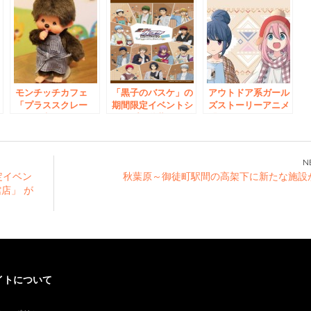
モンチッチカフェ
「黒子のバスケ」の
アウトドア系ガール
「プラススクレー
期間限定イベントシ
ズストーリーアニメ
ト」限定モンチッチ
ョップが秋葉原に登
「ゆるキャン△」の
・
発売！＆「モノマ
場！ 2月11日
イベントショップが
と
チ」にモンチッチく
（土・祝）から4月2
秋葉原にオープン！
ェ
んが登場！！
日（日）まで
「ゆるキャン△ キ
グ
ャラポップストア」
定イベン
秋葉原～御徒町駅間の高架下に新たな施設
！
1月25日(金)よりスタ
館店」 が
ート！
イトについて