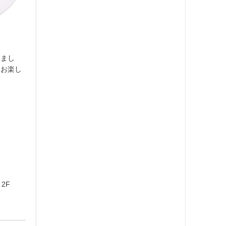
しまし
もお楽し
2F