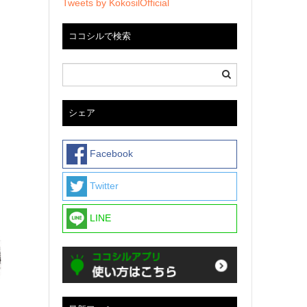
Tweets by KokosilOfficial
ココシルで検索
シェア
Facebook
Twitter
LINE