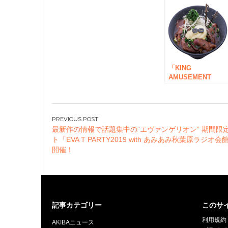
「KING
AMUSEMENT
CREATIVE 」と
「パセラリゾーツ
カラオケパセラ」
の最新コラボカフ
投
「K×Pカフェ」が
最新作の情報で話題集中の”エヴァンゲリオン” 期間限
稿
ランドオープン！
ト「EVA T PARTY2019 with あみあみ秋葉原ラジオ会
ナ
開催！
ビ
ゲ
ー
シ
記事カテゴリー
このサ
ョ
利用規約
ン
AKIBAニュース