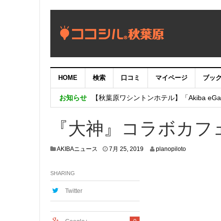
HOME
検索
口コミ
マイページ
ブッ
【重要：9月5日（火）22時】ココシル
お知らせ
【秋葉原ワシントンホテル】「Akiba eGam
「いま、困っている店舗の皆様を応援さ
『大神』コラボカフェ
7
AKIBAニュース
7月 25, 2019
planopiloto
月
2
SHARING
1
,
2
Twitter
0
1
9