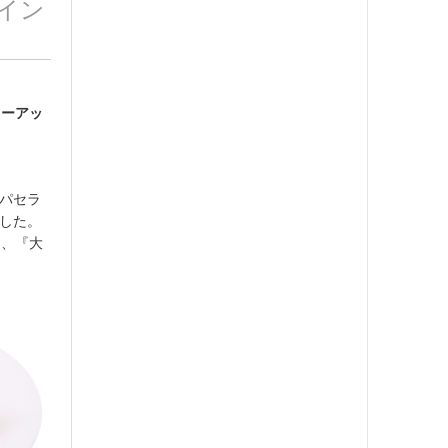
イン
ワーアッ
でパセラ
ました。
え、『大