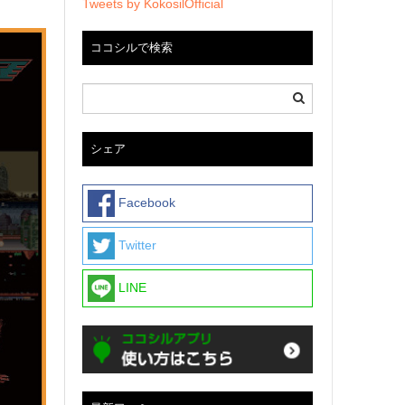
Tweets by KokosilOfficial
ココシルで検索
シェア
Facebook
Twitter
LINE