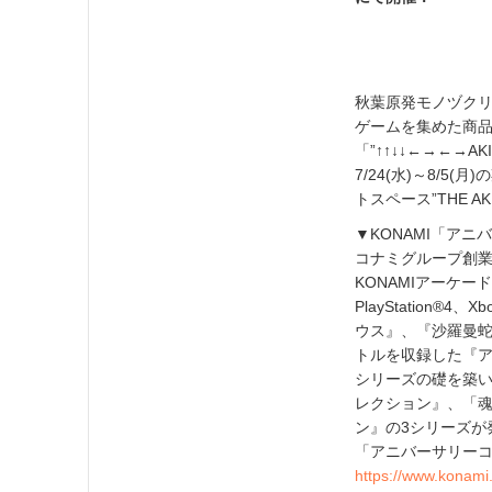
秋葉原発モノヅクリ
ゲームを集めた商
「”↑↑↓↓←→←→AKIB
7/24(水)～8/
トスペース”THE A
▼KONAMI「ア
コナミグループ創業
KONAMIアーケード
PlayStation
ウス』、『沙羅曼蛇』
トルを収録した『ア
シリーズの礎を築い
レクション』、「魂
ン』の3シリーズが
「アニバーサリー
https://www.konami