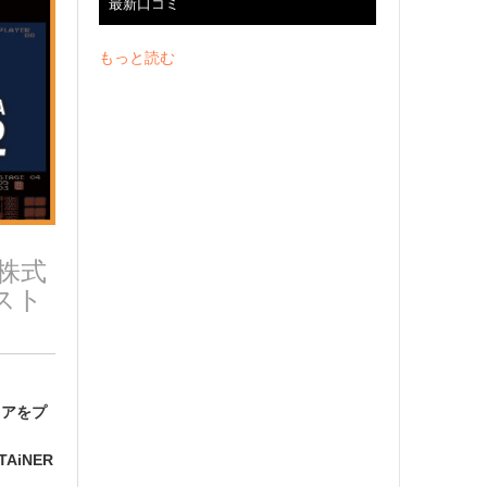
最新口コミ
もっと読む
株式
スト
トアをプ
AiNER