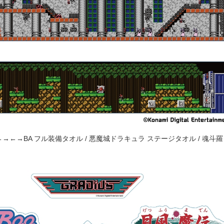
↓←→←→BA フル装備タオル / 悪魔城ドラキュラ ステージタオル / 魂斗羅