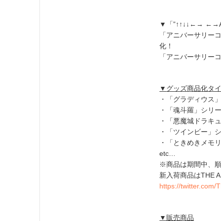
▼「”↑↑↓↓←→ ←→AK
「アニバーサリーコ
化！
「アニバーサリー
▼
グッズ
商品化タ
・「グラディウス
・「魂斗羅」シリ
・「悪魔城ドラキ
・「ツインビー」
・「ときめきメモ
etc…
※商品は期間中、
新入荷商品はTHE AK
https://twitter.c
▼販売商品