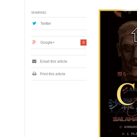
月
2
SHARING
6
,
2
Twitter
0
1
9
Google+
0
Email this article
Print this article