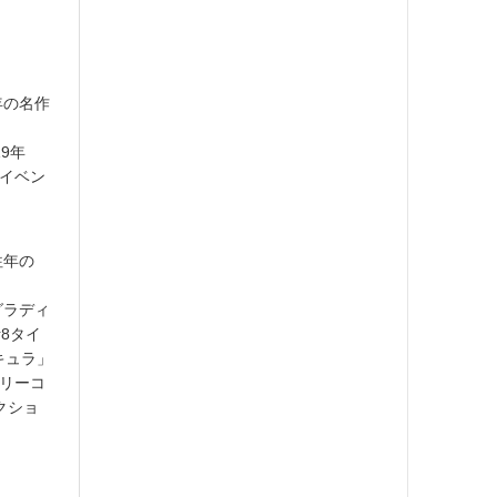
年の名作
19年
るイベン
往年の
、
『グラディ
計8タイ
キュラ」
サリーコ
クショ