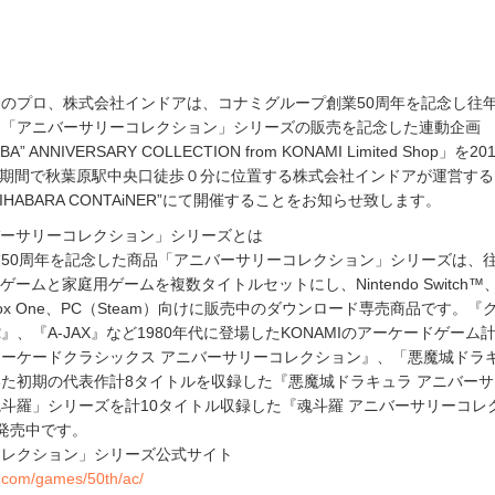
のプロ、株式会社インドアは、コナミグループ創業50周年を記念し往
品「アニバーサリーコレクション」シリーズの販売を記念した連動企画
A” ANNIVERSARY COLLECTION from KONAMI Limited Shop」を20
5(月)の期間で秋葉原駅中央口徒歩０分に位置する株式会社インドアが運営す
KIHABARA CONTAiNER”にて開催することをお知らせ致します。
ニバーサリーコレクション」シリーズとは
50周年を記念した商品「アニバーサリーコレクション」シリーズは、
ゲームと家庭用ゲームを複数タイトルセットにし、Nintendo Switch™
®4、Xbox One、PC（Steam）向けに販売中のダウンロード専売商品です。
、『A-JAX』など1980年代に登場したKONAMIのアーケードゲーム
ーケードクラシックス アニバーサリーコレクション』、「悪魔城ドラ
た初期の代表作計8タイトルを収録した『悪魔城ドラキュラ アニバー
斗羅」シリーズを計10タイトル収録した『魂斗羅 アニバーサリーコレ
発売中です。
コレクション」シリーズ公式サイト
.com/games/50th/ac/