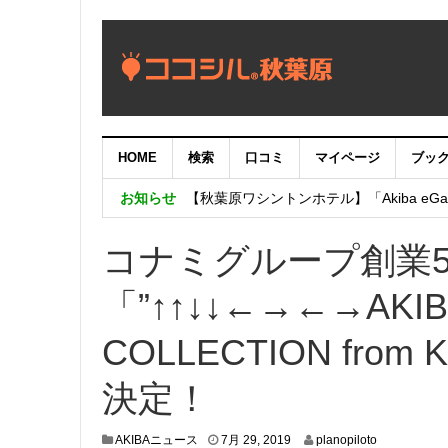
HOME
検索
口コミ
マイページ
ブッ
【重要：9月5日（火）22時】ココシル
お知らせ
【秋葉原ワシントンホテル】「Akiba eGam
「いま、困っている店舗の皆様を応援さ
コナミグループ創業
「”↑↑↓↓←→←→AKIB
COLLECTION from 
決定！
7
AKIBAニュース
7月 29, 2019
planopiloto