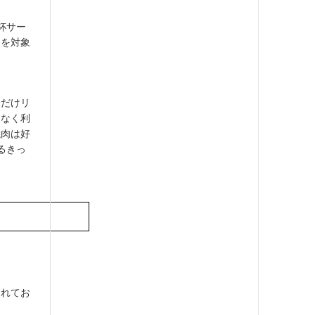
杯サー
けを対象
分だけリ
となく利
焼肉は好
るきっ
されてお