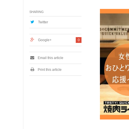
月
1
SHARING
5
,
2
Twitter
0
1
9
Google+
0
Email this article
Print this article