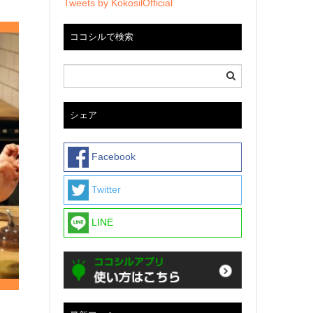
Tweets by KokosilOfficial
ココシルで検索
シェア
Facebook
Twitter
LINE