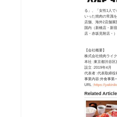
る」、「女性1人で
いった焼肉の常識
店舗、海外2店舗展
国内（新橋店・新
店・赤坂見附店・）
【会社概要】
株式会社焼肉ライ
本社 :東京都渋谷区恵
設立 :2019年4月
代表者 :代表取締役
事業内容:外食事業
URL :
https://yakini
Related Articl