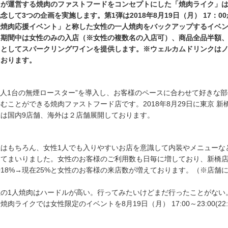
クが運営する焼肉のファストフードをコンセプトにした「焼肉ライク」
して3つの企画を実施します。第1弾は2018年8月19日（月） 17：0
様焼肉応援イベント」と称した女性の一人焼肉をバックアップするイベ
。期間中は女性のみの入店（※女性の複数名の入店可）、商品全品半額
クとしてスパークリングワインを提供します。※ウェルカムドリンクは
ております。
1人1台の無煙ロースター”を導入し、お客様のペースに合わせて好きな
むことができる焼肉ファストフード店です。2018年8月29日に東京 新
は国内9店舗、海外は２店舗展開しております。
性はもちろん、女性1人でも入りやすいお店を意識して内装やメニューな
してまいりました。女性のお客様のご利用数も日毎に増しており、新橋
18%→現在25%と女性のお客様の来店数が増えております。（※店舗
性の1人焼肉はハードルが高い。行ってみたいけどまだ行ったことがない
ライクでは女性限定のイベントを8月19日（月） 17:00～23:00(22: