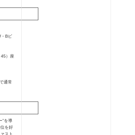
W・Bビ
：45）座
まで通常
ー”を導
部位を好
ファスト