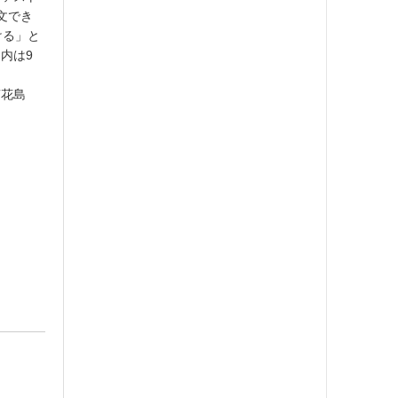
文でき
ける」と
内は9
南花島