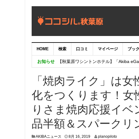
HOME
検索
口コミ
マイページ
ブッ
【重要：9月5日（火）22時】ココシル
お知らせ
【秋葉原ワシントンホテル】「Akiba eGam
「いま、困っている店舗の皆様を応援さ
「焼肉ライク」は女
化をつくります！女
りさま焼肉応援イベン
品半額＆スパークリ
8
AKIBAニュース
8月 16, 2019
planopiloto