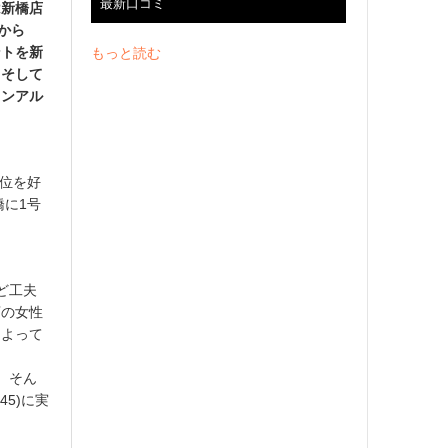
最新口コミ
は新橋店
0から
ントを新
もっと読む
、そして
ノンアル
部位を好
橋に1号
ど工夫
店の女性
によって
。そん
45)に実