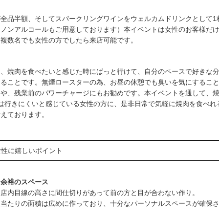
が全品半額、そしてスパークリングワインをウェルカムドリンクとして1
※ノンアルコールもご用意しております）本イベントは女性のお客様だ
、複数名でも女性の方でしたら来店可能です。
は、焼肉を食べたいと感じた時にぱっと行けて、自分のペースで好きな
めることです。無煙ロースターの為、お昼の休憩でも臭いを気にするこ
りや、残業前のパワーチャージにもお勧めです。本イベントを通して、
では行きにくいと感じている女性の方に、是非日常で気軽に焼肉を食べれ
考えております。
女性に嬉しいポイント
と余裕のスペース
な店内目線の高さに間仕切りがあって前の方と目が合わない作り。
人当たりの面積は広めに作っており、十分なパーソナルスペースが確保