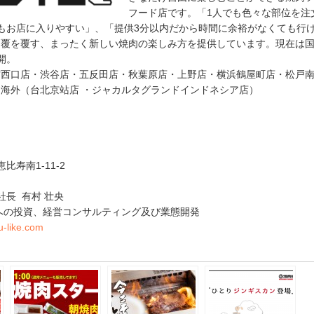
フード店です。「1人でも色々な部位を注
もお店に入りやすい」、「提供3分以内だから時間に余裕がなくても行
を覆を覆す、まったく新しい焼肉の楽しみ方を提供しています。現在は国
開。
宿西口店・渋谷店・五反田店・秋葉原店・上野店・横浜鶴屋町店・松戸
海外（台北京站店 ・ジャカルタグランドインドネシア店）
ク
比寿南1-11-2
社長 有村 壮央
への投資、経営コンサルティング及び業態開発
ku-like.com
e