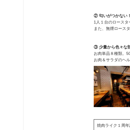
② 匂いがつかない
1人１台のロースタ
また、無煙ロース
③ 少量から色々な
お肉単品８種類。5
お肉＆サラダのヘ
焼肉ライク１周年