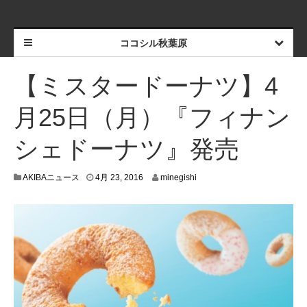
ココシル秋葉原
【ミスタードーナツ】4
月25日（月）『フィナン
シェドーナツ』発売
4
AKIBAニュース
4月 23, 2016
minegishi
月
2
2
,
2
0
1
6