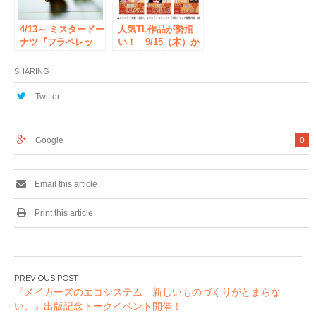
4/13～ ミスタードー
人気TL作品が勢揃
ナツ『フラペレッ
い！ 9/15（木）か
ソ』限定発売
ら、書泉ブックタワ
ーにて「エタニティ
SHARING
シリーズ コミカラ
イズコラボフェア」
Twitter
開催！
Google+
0
Email this article
Print this article
投
『メイカーズのエコシステム 新しいものづくりがとまらな
稿
い。』出版記念トークイベント開催！
ナ