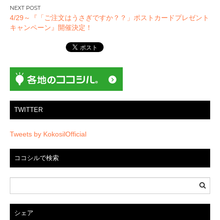
ビ
4/29～『「ご注文はうさぎですか？？」ポストカードプレゼント
ゲ
キャンペーン』開催決定！
ー
シ
ョ
ン
TWITTER
Tweets by KokosilOfficial
ココシルで検索
シェア