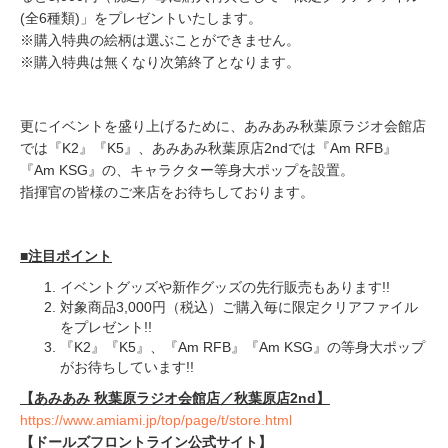
(全6種類)」をプレゼントいたします。
※購入特典の絵柄は選ぶことができません。
※購入特典は無くなり次第終了となります。
更にイベントを盛り上げるために、あみあみ秋葉原ラジオ会館店
では『K2』『K5』、あみあみ秋葉原店2ndでは『Am RFB』
『Am KSG』の、キャラクター等身大ポップを設置。
指揮官の皆様のご来店をお待ちしております。
■注目ポイント
イベントグッズや新作グッズの先行販売もあります!!
対象商品3,000円（税込）ご購入毎に限定クリアファイル
をプレゼント!!
『K2』『K5』、『Am RFB』『Am KSG』の等身大ポップ
がお待ちしています!!
【あみあみ 秋葉原ラジオ会館店
／秋葉原店2n
d
】
https://www.amiami.jp/top/page/t/store.html
【ドールズフロントライン公式サイト】