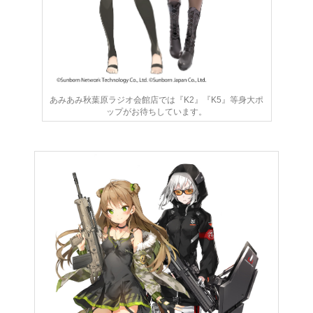
あみあみ秋葉原ラジオ会館店では『K2』『K5』等身大ポ
ップがお待ちしています。