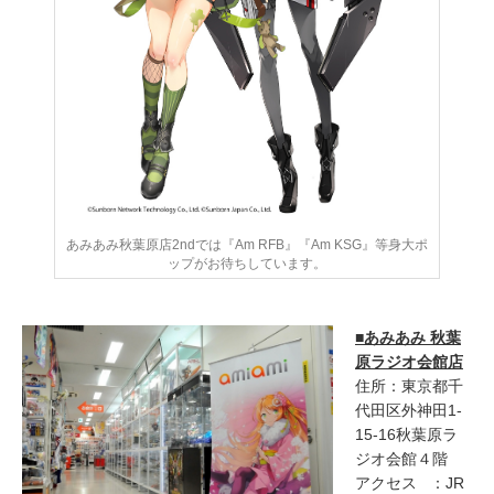
あみあみ秋葉原店2ndでは『Am RFB』『Am KSG』等身大ポ
ップがお待ちしています。
■あみあみ 秋葉
原ラジオ会館店
住所：東京都千
代田区外神田1-
15-16秋葉原ラ
ジオ会館４階
アクセス ：JR