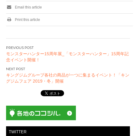
Email this article
Print this article
投
モンスターハンター15周年展_「モンスターハンター」15周年記
稿
念イベント開催！
ナ
ビ
キングジムグループ各社の商品が一つに集まるイベント！「キン
ゲ
グジムフェア 2019・冬」開催
ー
シ
ョ
ン
TWITTER