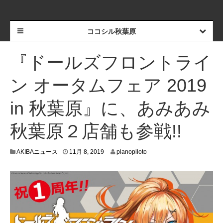
ココシル秋葉原
『ドールズフロントライ
ン オータムフェア 2019
in 秋葉原』に、あみあみ
秋葉原２店舗も参戦!!
1
AKIBAニュース
11月 8, 2019
planopiloto
1
月
2
,
2
0
1
9