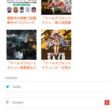
原ラジオ会館店で開
催！
最新作の情報で話題
『ドールズフロント
集中の”エヴァンゲ
ライン 第２次秋葉
リオン” 期間限定イ
原上陸戦線』に、あ
ベント「EVA T
みあみ秋葉原２店舗
PARTY2019 with あ
も参戦!
みあみ秋葉原ラジオ
会館店」 が開催！
『ドールズフロント
『ドールズフロント
ライン』秋葉原を人
ライン』の「大判タ
形たちがタウンジャ
ペストリー30種類」
ック。リアルイベン
を完全受注生産にて
SHARING
ト『第二次秋葉原上
3ヶ月連続発売！
陸前線』開催！
アキバホビー通販他
Twitter
にて
Google+
0