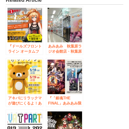
『ドールズフロント
あみあみ 秋葉原ラ
ライン オータムフ
ジオ会館店・秋葉原
ェア 2019 in 秋葉
店2nd 短縮営業のご
原』に、あみあみ秋
案内
葉原２店舗も参戦!!
アキバにリラックマ
『「銀魂THE
が遊びにくるよ！あ
FINAL」あみあみ限
みあみ秋葉原ラジオ
定ポストカードキャ
会館店で撮影会を開
ンペーン』が、あみ
催。
あみオンラインショ
ップ＆あみあみ秋葉