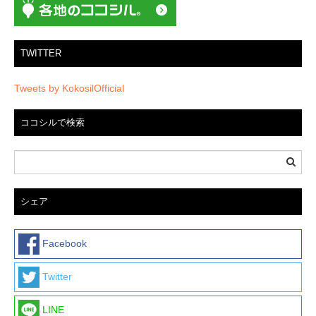
TWITTER
Tweets by KokosilOfficial
ココシルで検索
シェア
Facebook
Twitter
LINE