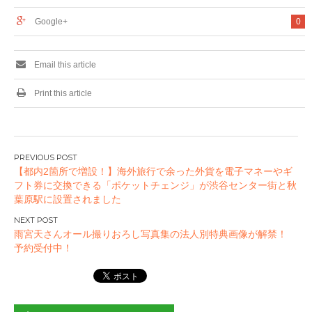
Google+
0
Email this article
Print this article
投
【都内2箇所で増設！】海外旅行で余った外貨を電子マネーやギ
稿
フト券に交換できる「ポケットチェンジ」が渋谷センター街と秋
ナ
葉原駅に設置されました
ビ
ゲ
雨宮天さんオール撮りおろし写真集の法人別特典画像が解禁！
ー
予約受付中！
シ
ョ
ン