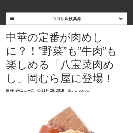
ココシル秋葉原
中華の定番が肉めし
に？！”野菜”も”牛肉”も
楽しめる「八宝菜肉め
し」岡むら屋に登場！
1
AKIBAニュース
11月 26, 2019
planopiloto
1
月
1
4
,
2
0
1