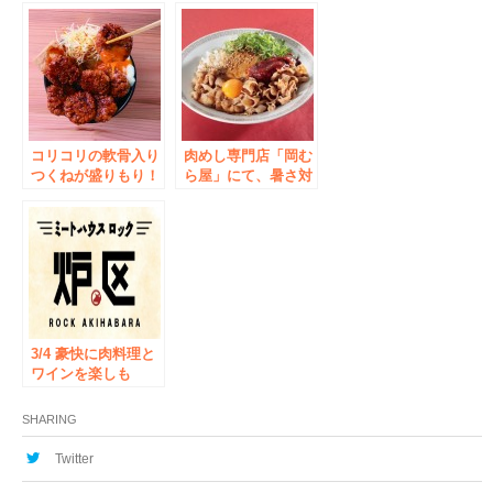
コリコリの軟骨入り
肉めし専門店「岡む
つくねが盛りもり！
ら屋」にて、暑さ対
肉めし専門店「岡む
策、夏バテ予防に効
ら屋」にて、特製煮
果抜群の新商品「辛
込”鶏つくねめし”を
豚肉皿めし」を期間
9月13日(金)より期間
限定販売！
限定で販売開始
3/4 豪快に肉料理と
ワインを楽しも
う！ 新業態 肉バ
ル「ミートハウス
SHARING
炉区（ロック）」東
京・秋葉原オープン
Twitter