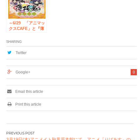
～6/29 「アニマッ
クスCAFE」と『薄
桜鬼～御伽草子～』
が、スペシャルコラ
SHARING
ボレーション！
Twitter
Google+
0
Email this article
Print this article
投
3月19日(木)アニメイト秋葉原本館にて、アニメ『りばあす』の