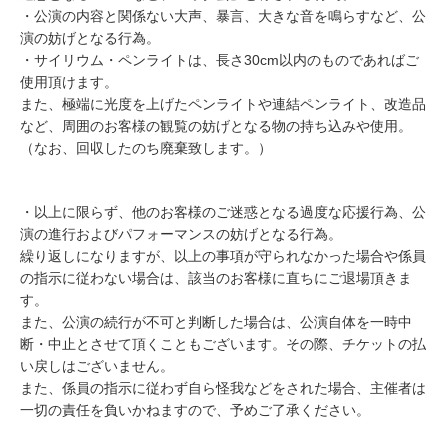
・公演の内容と関係ない大声、暴言、大きな音を鳴らすなど、公
演の妨げとなる行為。
・サイリウム・ペンライトは、長さ30cm以内のものであればご
使用頂けます。
また、極端に光度を上げたペンライトや連結ペンライト、改造品
など、周囲のお客様の観覧の妨げとなる物の持ち込みや使用。
（なお、回収したのち廃棄致します。）
・以上に限らず、他のお客様のご迷惑となる過度な応援行為、公
演の進行およびパフォーマンスの妨げとなる行為。
繰り返しになりますが、以上の事項が守られなかった場合や係員
の指示に従わない場合は、該当のお客様に直ちにご退場頂きま
す。
また、公演の続行が不可と判断した場合は、公演自体を一時中
断・中止とさせて頂くこともございます。その際、チケットの払
い戻しはございません。
また、係員の指示に従わず自ら怪我などをされた場合、主催者は
一切の責任を負いかねますので、予めご了承ください。