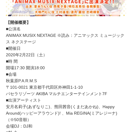
【開催概要】
■公演名
ANIMAX MUSIX NEXTAGE ※読み：アニマックス ミュージック
ス ネクステージ
■開催日
2020年2月22日（土）
■時 間
開場17:30 開演18:00
■会場
秋葉原P.A.R.M.S
〒101-0021 東京都千代田区外神田1-1-10
パセラリゾーツ AKIBA マルチエンターテインメント7F
■出演アーティスト
安月名莉子(あずなりこ)、熊田茜音(くまだあかね)、Happy
Around(ハッピーアラウンド)! 、Mia REGINA(ミアレジーナ)
（※50音順）
会場DJ：DJ和