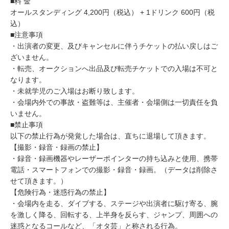
■料 金
オールスタンディング 4,200円（税込） + 1ドリンク 600円（税
込）
■注意事項
・出演者の変更、及びキャンセルに伴うチケットの払い戻しはご
ざいません。
・転売、オークションへ出品及び転売チケットでの入場は不可と
なります。
・未就学児のご入場はお断り致します。
・会場内外での事故・盗難等は、主催者・会場側は一切責任を負
いません。
■禁止事項
以下の禁止行為が発覚した場合は、直ちに退場して頂きます。
【撮影・録音・録画の禁止】
・録音・録画機器やレーザーポインターの持ち込みと使用、携帯
電話・スマートフォンでの撮影・録音・録画。（データは削除さ
せて頂きます。）
【危険行為・迷惑行為の禁止】
・会場内を走る、ダイブする、ステージや出演者に駆け寄る、腕
を激しく降る、回転する、上半身を反らす、ジャンプ、周囲への
迷惑となるコールなど、「オタ芸」と称される行為。