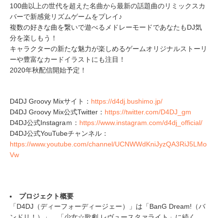
100曲以上の世代を超えた名曲から最新の話題曲のリミックスカ
バーで新感覚リズムゲームをプレイ♪
複数の好きな曲を繋いで遊べるメドレーモードであなたもDJ気
分を楽しもう！
キャラクターの新たな魅力が楽しめるゲームオリジナルストーリ
ーや豊富なカードイラストにも注目！
2020年秋配信開始予定！
D4DJ Groovy Mixサイト：
https://d4dj.bushimo.jp/
D4DJ Groovy Mix公式Twitter：
https://twitter.com/D4DJ_gm
D4DJ公式Instagraｍ：
https://www.instagram.com/d4dj_official/
D4DJ公式YouTubeチャンネル：
https://www.youtube.com/channel/UCNWWdKniJyzQA3RiJ5LMo
Vw
プロジェクト概要
「D4DJ（ディーフォーディージェー）」は「BanG Dream!（バ
ンドリ！）」、「少女☆歌劇 レヴュースタァライト」に続く、