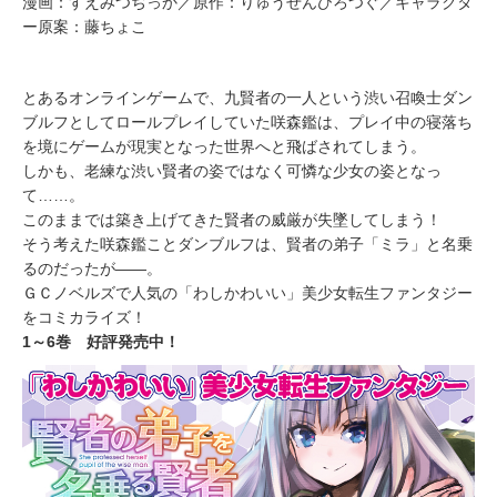
漫画：すえみつぢっか／原作：りゅうせんひろつぐ／キャラクタ
ー原案：藤ちょこ
とあるオンラインゲームで、九賢者の一人という渋い召喚士ダン
ブルフとしてロールプレイしていた咲森鑑は、プレイ中の寝落ち
を境にゲームが現実となった世界へと飛ばされてしまう。
しかも、老練な渋い賢者の姿ではなく可憐な少女の姿となっ
て……。
このままでは築き上げてきた賢者の威厳が失墜してしまう！
そう考えた咲森鑑ことダンブルフは、賢者の弟子「ミラ」と名乗
るのだったが――。
ＧＣノベルズで人気の「わしかわいい」美少女転生ファンタジー
をコミカライズ！
1～6巻 好評発売中！