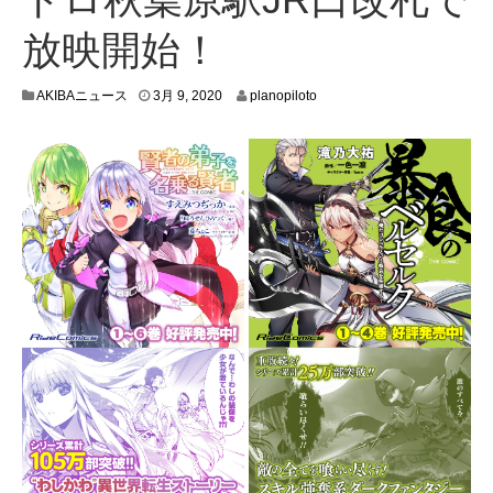
放映開始！
3
AKIBAニュース
3月 9, 2020
planopiloto
月
8
,
2
0
2
0