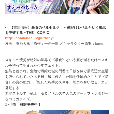
【書籍情報】
暴食のベルセルク ～俺だけレベルという概念
を突破する～THE COMIC
http://comicride.jp/gluttony/
漫画：滝乃大祐／原作：一色一凛 ／キャラクター原案：fame
スキルの優劣が絶対の世界で《暴食》という腹が減るだけのスキ
ルを持って生まれた少年フェイト。
無能と蔑まれ、危険で薄給な城の門番で日銭を稼ぐ最底辺の生活
を強いられていたある日、城に侵入した賊を仕留めたことで《暴
食》の真の能力、「殺した相手のスキル、能力を奪い取る」力が
発動する――
無能スキルで下剋上！ＧＣノベルズで人気のダークファンタジー
をコミカライズ。
1～4巻 好評発売中！