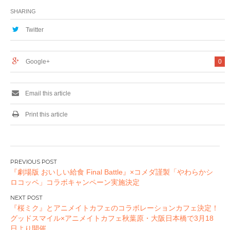
ラボショップ開催！
イドカフェ
SHARING
先行販売商品を一挙
『Shangrila』コラ
公開！
ボカフェ開催決定
Twitter
Google+
0
Email this article
Print this article
投
『劇場版 おいしい給食 Final Battle』×コメダ謹製「やわらかシ
稿
ロコッペ」コラボキャンペーン実施決定
ナ
ビ
『桜ミク』とアニメイトカフェのコラボレーションカフェ決定！
ゲ
グッドスマイル×アニメイトカフェ秋葉原・大阪日本橋で3月18
ー
日より開催