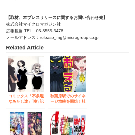
【取材、本プレスリリースに関するお問い合わせ先】
株式会社マイクロマガジン社
広報担当 TEL：03-3555-3478
メールアドレス：release_mg@microgroup.co.jp
Related Article
コミックス「不条理
秋葉原駅でのサイネ
なあたし達」刊行記
ージ放映を開始！社
念！竹宮ジンサイン
畜OLと最強魔王、
会開催決定！ 2017
私が異世界、魔王が
年5月7日（日）
現代に！？『まおー
COMIC ZIN 秋葉原
える！～社畜OLと
店にて
異世界最強魔王入れ
替わり生活～』