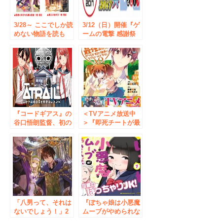
3/28～ ここでしか読
3/12（日）開催『ゲ
めない物語を読も
ームの電撃 感謝祭
う！ ＧＣノベルズ
2017＆電撃文庫 春
＆ビギニングノベル
の祭典2017＆電撃コ
ズ×ＳＨＯＳＥＮフ
ミック祭2017』ステ
ェア 開催！
ージ観覧・サイン会
参加の応募受付中！
『コードギアス』の
＜TVアニメ放送中
谷口悟朗監督、初の
＞『即死チートが最
漫画原作
強すぎて、異世界の
『ĀTRAIL（アート
やつらがまるで相手
レイル）』発売記念
にならないんです
イベントにゆきのさ
が。 -ΑΩ-』コミッ
つきさん、真田アサ
クス第10巻2月9日
ミさんなどの出演が
(金)発売
決定!!
「八男って、それは
『ぽちゃ娘は小悪魔
ないでしょう！」2
ムーブがやめられな
月8日（土）よりコ
い』×ムチぽちゃメ