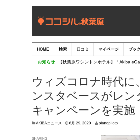
HOME
検索
口コミ
マイページ
ブッ
【重要：9月5日（火）22時】ココシル
お知らせ
【秋葉原ワシントンホテル】「Akiba eGam
「いま、困っている店舗の皆様を応援さ
ウィズコロナ時代に
ンスタベースがレン
キャンペーンを実施
6
AKIBAニュース
6月 29, 2020
planopiloto
月
2
SHARING
7