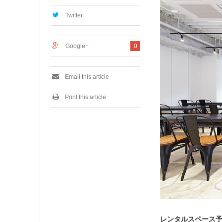
,
2
Twitter
0
2
0
Google+
0
Email this article
Print this article
レンタルスペース