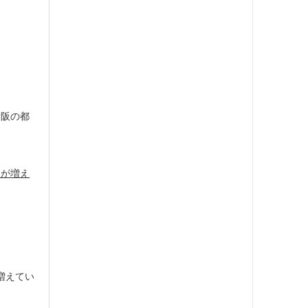
大阪の都
。
用が増え
増えてい