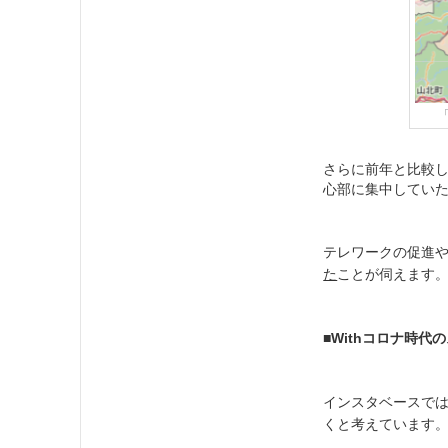
さらに前年と比較
心部に集中してい
テレワークの促進
た
ことが伺えます
■Withコロナ時代
インスタベースでは
くと考えています