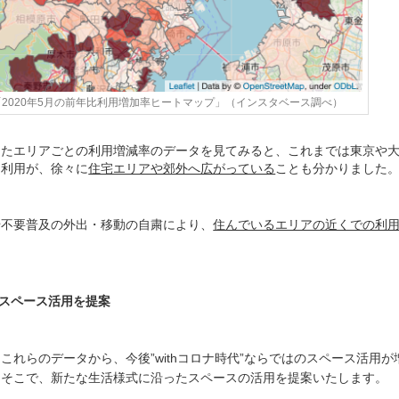
「2020年5月の前年比利用増加率ヒートマップ」（インスタベース調べ）
したエリアごとの利用増減率のデータを見てみると、これまでは東京や
た利用が、徐々に
住宅エリアや郊外へ広がっている
ことも分かりました
や不要普及の外出・移動の自粛により、
住んでいるエリアの近くでの利
。
のスペース活用を提案
これらのデータから、今後”withコロナ時代”ならではのスペース活用が
。そこで、新たな生活様式に沿ったスペースの活用を提案いたします。