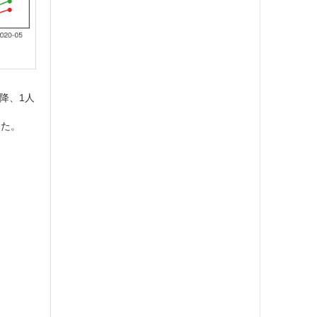
降、1人
した。