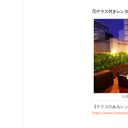
①テラス付きレン
出
【テラスのあるレ
https://www.instabas