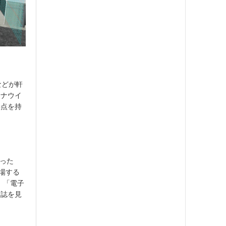
などが軒
ロナウイ
接点を持
買った
場する
、「電子
本誌を見
、