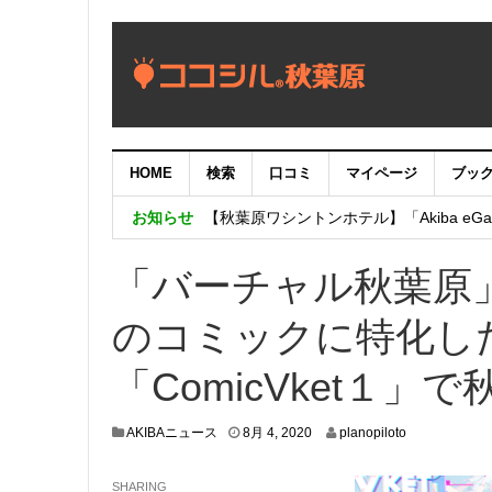
HOME
検索
口コミ
マイページ
ブッ
【重要：9月5日（火）22時】ココシル
お知らせ
【秋葉原ワシントンホテル】「Akiba eGam
「いま、困っている店舗の皆様を応援さ
「バーチャル秋葉原」
のコミックに特化し
「ComicVket１
7
AKIBAニュース
8月 4, 2020
planopiloto
月
2
SHARING
9