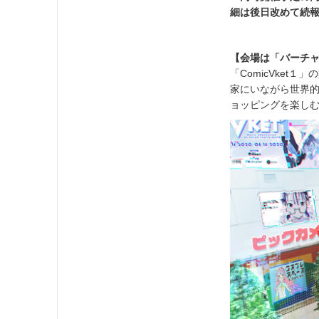
細は後日改めて続
【会場は「バーチ
「ComicVke
家にいながら世界
ョッピングを楽し