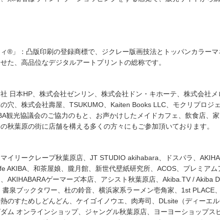
フィ®」：凸版印刷の登録商標で、ジクレー版画技法とトッパンカラーマ
させた、高品位なデジタルアートプリントの総称です。
社 日本HP、株式会社ゼンリン、株式会社ドン・キホーテ、株式会社メ
穴、株式会社壽屋、TSUKUMO、Kaiten Books LLC、モクリプロジ
IBA観光協議会のご協力のもと、お声かけしたメイドカフェ、飲食店、
際の秋葉原の街に店舗を構える多くの方々にもご参加頂いております。
リークレープ秋葉原店、JT STUDIO akihabara、ドスパラ、AKIHA
e.Cafe AKIBA、和茶屋娘、朧月館、新世代壁紙研究所、ACOS、プレミア
KIHABARAゲーマーズ本店、アシスト秋葉原店、Akiba.TV / Akiba D
OOKS、書泉ブックタワー、杜の鈴音、横浜家系ラーメン壱角家、1st PLACE
熱のすためしどんどん、ケイゴイノウエ、肉寿司、DLsite（ディーエ
ダム オンラインショップ、ジャングル秋葉原店、ヨーヨーショップス