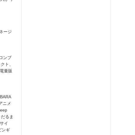
ネージ
ロンブ
ェクト、
家電量販
BARA
ムアニメ
eep
、だるま
ルサイ
ピンギ