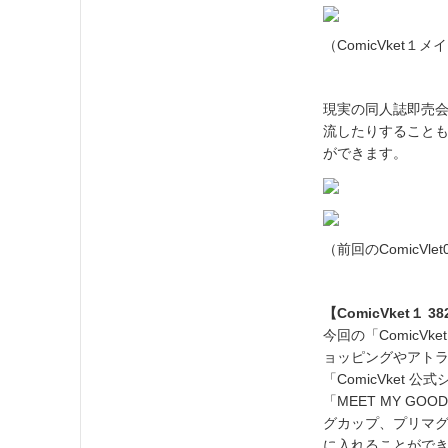
（ComicVket１
現実の同人誌即売
流したりすること
ができます。
（前回のComicV
【ComicVket１ 
今回の「ComicV
ョッピングやアト
「ComicVket 
「MEET MY G
グカップ、プリマグ
に入れることがで