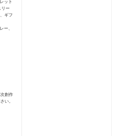
パレット
スリー
y、ギフ
カレー、
二次創作
ださい。