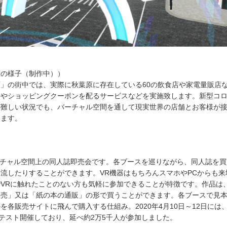
原の様子（制作中））
」の街中では、実際に秋葉原に存在している60の飲食店や家電量販店
介やショッピングクーポンを配るサービスなどを実施致します。新型コ
が難しい状況でも、バーチャル空間を通して現実世界の店舗とお客様が
きます。
】
は、バーチャル空間上の同人誌即売会です。各ブースを巡りながら、同人誌を
流したりすることができます。VR機器はもちろんスマホやPCからも来
VRに触れたことのない方も気軽に参加できることが特徴です。作品は
販売」又は「紙の本の通販」の形で買うことができます。各ブースで見
を各販売サイトに飛んで購入する仕組み。2020年4月10日～12日には
 0」をテスト開催しており、延べ約2万5千人が参加しました。