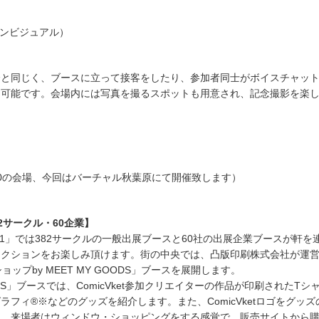
メインビジュアル）
会と同じく、ブースに立って接客をしたり、参加者同士がボイスチャッ
も可能です。会場内には写真を撮るスポットも用意され、記念撮影を楽
let0の会場、今回はバーチャル秋葉原にて開催致します）
382サークル・60企業】
ket1」では382サークルの一般出展ブースと60社の出展企業ブースが軒を
ラクションをお楽しみ頂けます。街の中央では、凸版印刷株式会社が運
公式ショップby MEET MY GOODS」ブースを展開します。
OODS」ブースでは、ComicVket参加クリエイターの作品が印刷されたTシ
ラフィ®※などのグッズを紹介します。また、ComicVketロゴをグッズ
き、来場者はウィンドウ・ショッピングをする感覚で、販売サイトから