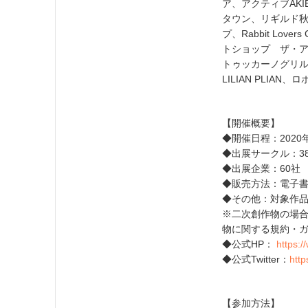
ア、アクティブAK
タウン、リギルド秋
プ、Rabbit Lo
トショップ ザ・
トゥッカーノグリル
LILIAN PLI
【開催概要】
◆開催日程：2020年
◆出展サークル：3
◆出展企業：60社
◆販売方法：電子書
◆その他：対象作
※二次創作物の場
物に関する規約・
◆公式HP：
https:
◆公式Twitter：
http
【参加方法】