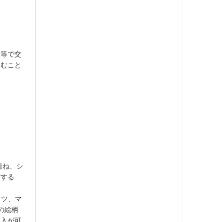
ト等で交
しむこと
連ね、シ
営する
ャツ、マ
の絵柄
購入が可