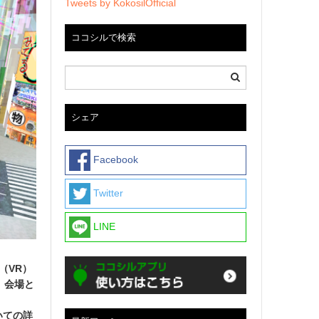
Tweets by KokosilOfficial
ココシルで検索
シェア
Facebook
Twitter
LINE
（VR）
。会場と
いての詳