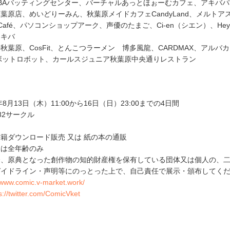
IBAバッティングセンター、バーチャルあっとほぉーむカフェ、アキバ
葉原店、めいどりーみん、秋葉原メイドカフェCandyLand、メルトア
vers Café、パソコンショップアーク、声優のたまご、Ci-en（シエン）、He
アキバ
秋葉原、CosFit、とんこつラーメン 博多風龍、CARDMAX、アルバ
AN、ロボットロボット、カールスジュニア秋葉原中央通りレストラン
8月13日（木）11:00から16日（日）23:00までの4日間
82サークル
籍ダウンロード販売 又は 紙の本の通販
品は全年齢のみ
合、原典となった創作物の知的財産権を保有している団体又は個人の、
ガイドライン・声明等にのっとった上で、自己責任で展示・頒布してく
//www.comic.v-market.work/
s://twitter.com/ComicVket