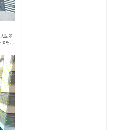
同人誌即
ータを元