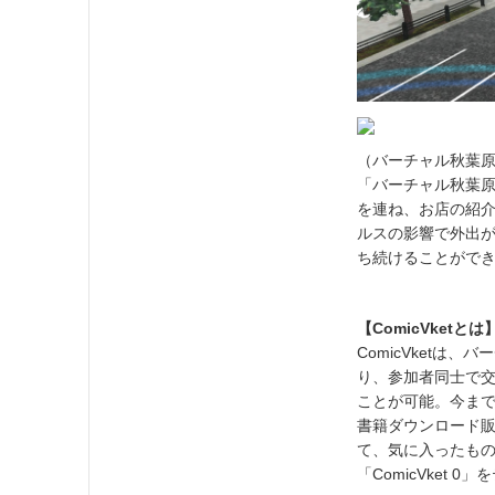
（バーチャル秋葉
「バーチャル秋葉原
を連ね、お店の紹
ルスの影響で外出
ち続けることがで
【ComicVketとは
ComicVket
り、参加者同士で交
ことが可能。今まで
書籍ダウンロード
て、気に入ったもの
「ComicVket