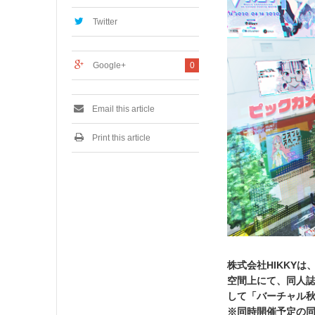
,
2
Twitter
0
2
0
Google+
0
Email this article
Print this article
株式会社HIKKYは
空間上にて、同人誌即
して「バーチャル
※同時開催予定の同人