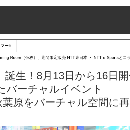
クマーク
：アカウントサービス移行のお知らせ
ing Room（仮称）」期間限定販売 NTT東日本 ・ NTT e-Sports
せていただきたい！」
誕生！8月13日から16日開
たバーチャルイベント
」で秋葉原をバーチャル空間に