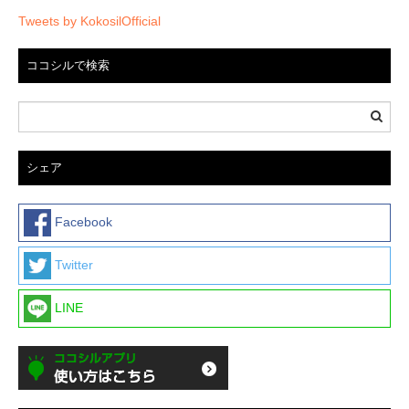
Tweets by KokosilOfficial
ココシルで検索
シェア
Facebook
Twitter
LINE