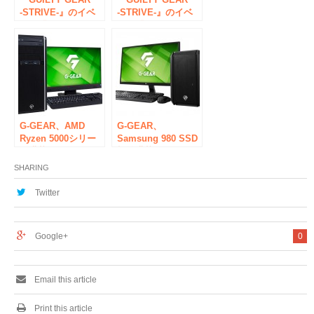
-STRIVE-』のイベ
-STRIVE-』のイベ
ント「GUILTY
ント「GUILTY
GEAR™ -STRIVE-
GEAR™ -STRIVE-
POP UP SHOP in
POP UP SHOP in
TOWER
TOWER
RECORDS」の開催
RECORDS」の開催
が決定！
が決定！
G-GEAR、AMD
G-GEAR、
Ryzen 5000シリー
Samsung 980 SSD
ズ搭載ゲーミングパ
標準搭載のコンパク
ソコンのエントリー
トゲーミングパソコ
SHARING
モデルを発売
ンを発売
Twitter
Google+
0
Email this article
Print this article