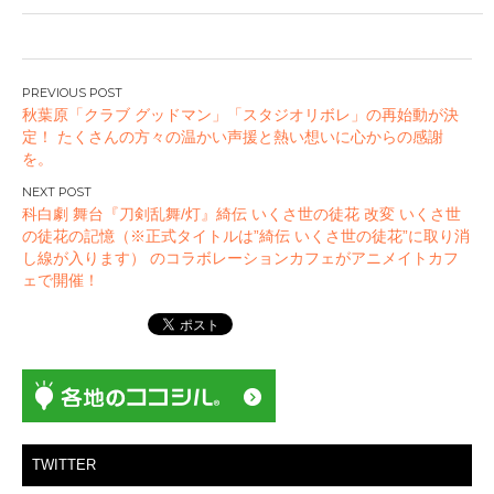
投
秋葉原「クラブ グッドマン」「スタジオリボレ」の再始動が決
稿
定！ たくさんの方々の温かい声援と熱い想いに心からの感謝
ナ
を。
ビ
ゲ
科白劇 舞台『刀剣乱舞/灯』綺伝 いくさ世の徒花 改変 いくさ世
ー
の徒花の記憶（※正式タイトルは”綺伝 いくさ世の徒花”に取り消
し線が入ります） のコラボレーションカフェがアニメイトカフ
シ
ェで開催！
ョ
ン
TWITTER