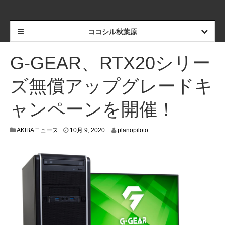
ココシル秋葉原
G-GEAR、RTX20シリー
ズ無償アップグレードキ
ャンペーンを開催！
1
AKIBAニュース
10月 9, 2020
planopiloto
0
月
2
,
2
0
2
0