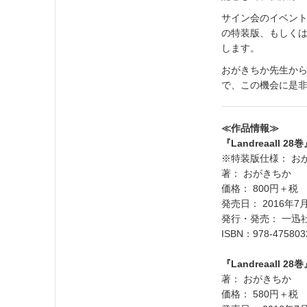
サイン会のイベント参
の特装版、もしく
します。
おがきちか先生か
で、この機会に是
≪作品情報≫
『Landreaall 
※特装版仕様： お
著： おがきちか
価格： 800円＋税
発売日： 2016年7
発行・発売： 一迅
ISBN：978-475803
『Landreaall 
著： おがきちか
価格： 580円＋税