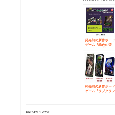
発売前の新作ボー
ゲーム『翠色の習
作 完全日本語版
を一足早く体験
6月3日（金）書泉
ックタワーにて
「『帰ってきた！
ボドゲでクトゥル
体験会」開催！
発売前の新作ボー
ゲーム『ラブクラ
ト・レター』を一
早く体験！書泉ブ
クタワーにて『ボ
ゲでクトゥルフ体
投
会』開催！