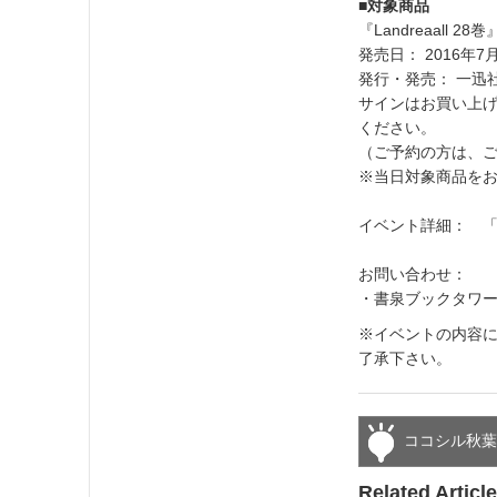
■対象商品
『Landreaall 
発売日： 2016年7
発行・発売： 一迅
サインはお買い上
ください。
（ご予約の方は、
※当日対象商品を
イベント詳細： 
お問い合わせ：
・書泉ブックタワー（秋葉
※イベントの内容
了承下さい。
ココシル秋
Related Articl