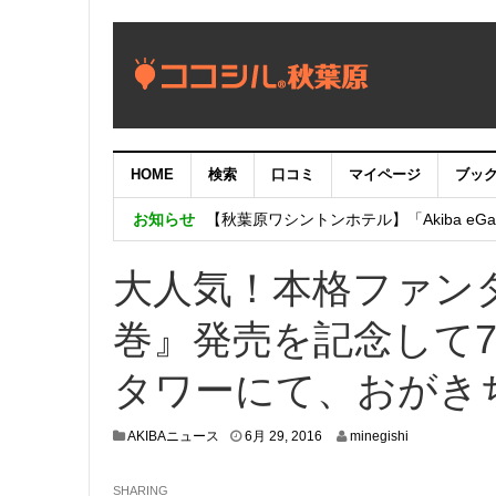
HOME
検索
口コミ
マイページ
ブッ
【重要：9月5日（火）22時】ココシル
お知らせ
【秋葉原ワシントンホテル】「Akiba eGam
「いま、困っている店舗の皆様を応援さ
大人気！本格ファンタジー
巻』発売を記念して7
タワーにて、おがき
6
AKIBAニュース
6月 29, 2016
minegishi
月
2
SHARING
8