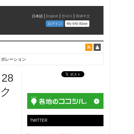
とコラボレーション
28
ック
！
TWITTER