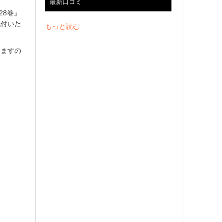
最新口コミ
28巻』
配付いた
もっと読む
りますの