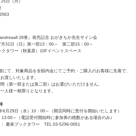
月25日（月）
社
2063
andreaall 28巻』発売記念 おがきちか先生サイン会
年7月31日（日）第一部13：00～ 第二部15：00～
ックタワー（秋葉原）10Fイベントスペース
階にて、対象商品を全額内金にてご予約・ご購入のお客様に先着で、
をお渡しいたします。
時間（第一部または第二部）はお選びいただけません。
お一人様一枚限りとなります。
時
6年6月29日（水）10：00～（開店同時に受付を開始いたします）
 13:00～（電話受付開始時に参加券の残数がある場合のみ）
書泉ブックタワー TEL 03-5296-0051