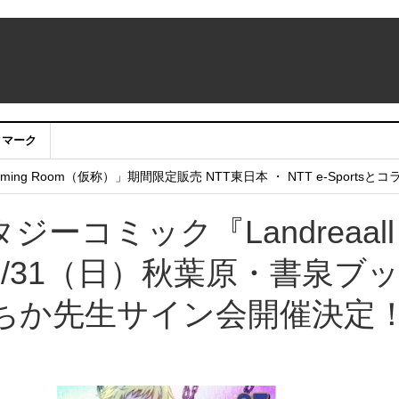
クマーク
：アカウントサービス移行のお知らせ
ing Room（仮称）」期間限定販売 NTT東日本 ・ NTT e-Sports
せていただきたい！」
コミック『Landreaall 
/31（日）秋葉原・書泉ブ
ちか先生サイン会開催決定