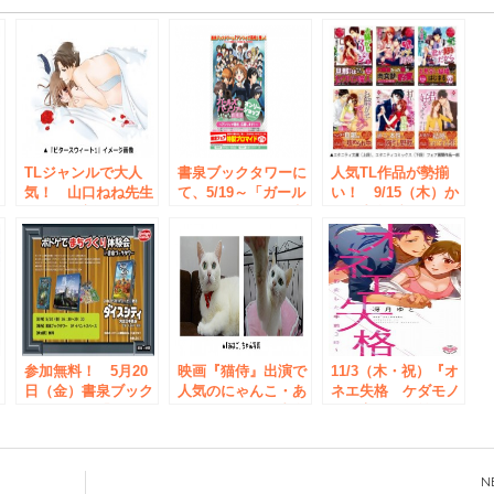
ド
TLジャンルで大人
書泉ブックタワーに
人気TL作品が勢揃
気！ 山口ねね先生
て、5/19～「ガール
い！ 9/15（木）か
』
コミック新シリーズ
ズ＆パンツァー 劇
ら、書泉ブックタワ
！
『ビタースウィート
場版」オンリーショ
ーにて「エタニティ
ブ
1』発売を記念して
ップを開催中！
シリーズ コミカラ
７/２３（土）書泉
イズコラボフェア」
』
ブックタワーにて初
開催！
フ
サイン会を開催！
ド
参加無料！ 5月20
映画『猫侍』出演で
11/3（木・祝）『オ
フ
日（金）書泉ブック
人気のにゃんこ・あ
ネエ失格 ケダモノ
足
タワーにて「ボドゲ
なごちゃんが、書泉
に豹変した午前3
ッ
で『まちづくり』体
の１日店長に就
時』1巻発売を記念
ド
験会」開催！
任！ 5/22（日）書
して、書泉ブックタ
験
泉ブックタワーに
ワーにて、冴月ゆと
て、参加無料の撮影
先生サイン会開催！