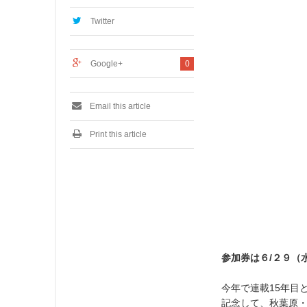
,
2
Twitter
0
1
6
Google+
0
Email this article
Print this article
参加券は６/２９（
今年で連載15年目と
記念して、秋葉原