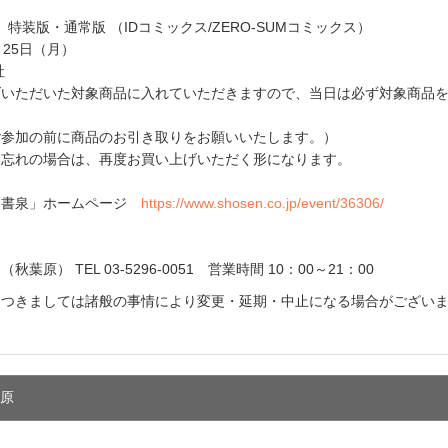
28巻』 特装版・通常版 （IDコミックス/ZERO-SUMコミックス）
月25日（月）
社
げいただいた対象商品に入れていただきますので、当日は必ず対象商品
ご参加の前に商品のお引き取りをお願いいたします。）
お忘れの場合は、再度お買い上げいただく形になります。
「書泉」ホームページ
https://www.shosen.co.jp/event/36306/
原） TEL 03-5296-0051 営業時間 10：00～21：00
につきましては諸般の事情により変更・延期・中止になる場合がござい
葉原
e