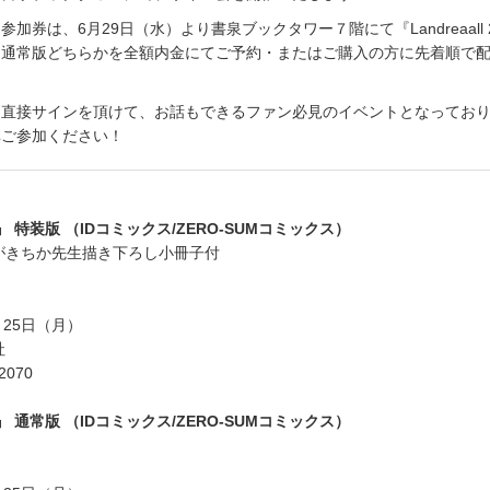
加券は、6月29日（水）より書泉ブックタワー７階にて『Landreaall 
は通常版どちらかを全額内金にてご予約・またはご購入の方に先着順で
ら直接サインを頂けて、お話もできるファン必見のイベントとなってお
非ご参加ください！
28巻』 特装版 （IDコミックス/ZERO-SUMコミックス）
がきちか先生描き下ろし小冊子付
月25日（月）
社
2070
28巻』 通常版 （IDコミックス/ZERO-SUMコミックス）