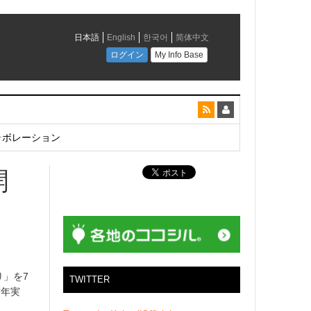
とコラボレーション
開
り」を7
TWITTER
昨年実