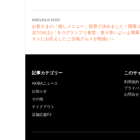
原本店」が毎週金
日深夜営業を開始
～秋葉原の深夜に
投
たな価値を生み出
お客さまの「推しメニュー」投票で決めました！開業
稿
お店に～
念7/16(土)「Ｂ-1グランプリ食堂」第４章いよいよ開
ナ
ストにお応えしたご当地グルメが勢揃い～
ビ
ゲ
ー
シ
記事カテゴリー
このサ
ョ
利用規約
ン
AKIBAニュース
プライバ
お知らせ
お問合せ
その他
テイクアウト
店舗応援PJ