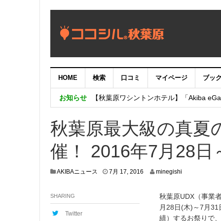
HOME
検索
口コミ
マイページ
ブッ
【重要：9月5日（火）22時】ココシル
お知らせ
【秋葉原ワシントンホテル】「Akiba eGam
「いま、困っている店舗の皆様を応援さ
秋葉原最⼤級の真夏の
催！ 2016年7月28日
7
AKIBAニュース
7月 17, 2016
minegishi
月
1
秋葉原UDX（事業
SHARING
1
,
月28日(木)～7月
2
Twitter
績）するお祭りで