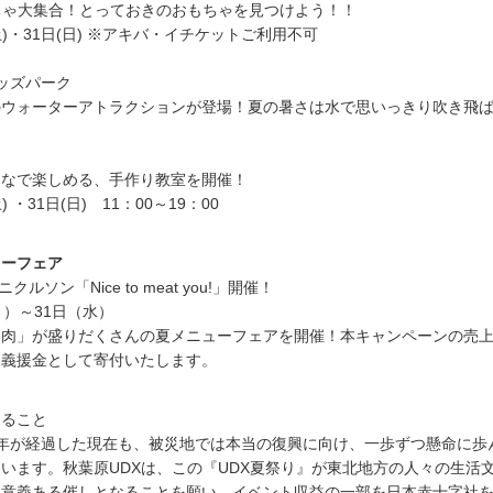
ちゃ大集合！とっておきのおもちゃを見つけよう！！
土)・31日(日) ※アキバ・イチケットご利用不可
ッズパーク
のウォーターアトラクションが登場！夏の暑さは水で思いっきり吹き飛
んなで楽しめる、手作り教室を開催！
 ・31日(日) 11：00～19：00
ューフェア
クルソン「Nice to meat you!」開催！
月）～31日（水）
「肉」が盛りだくさんの夏メニューフェアを開催！本キャンペーンの売上
め義援金として寄付いたします。
きること
5年が経過した現在も、被災地では本当の復興に向け、一歩ずつ懸命に歩
います。秋葉原UDXは、この『UDX夏祭り』が東北地方の人々の生活
る意義ある催しとなることを願い、イベント収益の一部を日本赤十字社