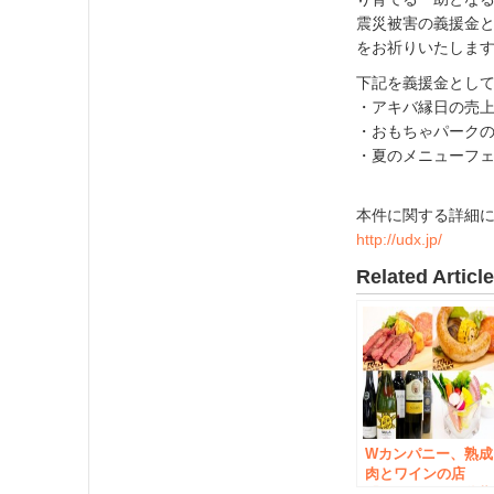
震災被害の義援金
をお祈りいたしま
下記を義援金とし
・アキバ縁日の売
・おもちゃパークの
・夏のメニューフェア「N
本件に関する詳細に
http://udx.jp/
Related Articl
Wカンパニー、熟成
肉とワインの店
「Meat Winery秋葉