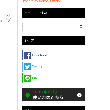
Tweets by KokosilOfficial
ココシルで検索
さし」な
ー」「プ
シェア
Facebook
Twitter
LINE