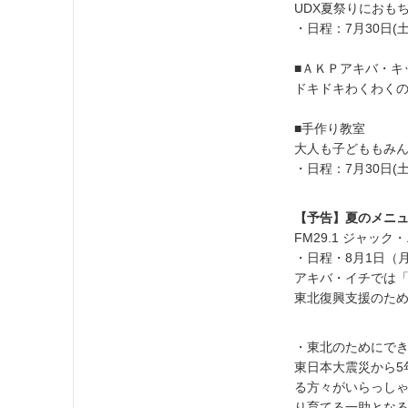
UDX夏祭りにおも
・日程：7月30日(
■ＡＫＰアキバ・キ
ドキドキわくわく
■手作り教室
大人も子どももみ
・日程：7月30日(土)
【予告】夏のメニ
FM29.1 ジャック・ニ
・日程・8月1日（
アキバ・イチでは
東北復興支援のた
・東北のためにで
東日本大震災から
る方々がいらっしゃ
り育てる一助とな