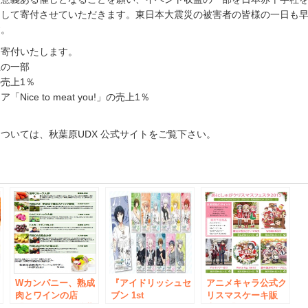
として寄付させていただきます。東日本大震災の被害者の皆様の一日も
す。
て寄付いたします。
上の一部
売上1％
ice to meat you!」の売上1％
ついては、秋葉原UDX 公式サイトをご覧下さい。
e
Wカンパニー、熟成
『アイドリッシュセ
アニメキャラ公式ク
肉とワインの店
ブン 1st
リスマスケーキ販
「Meat Winery秋葉
Anniversary Fes.フ
売！ 「あにしゅが