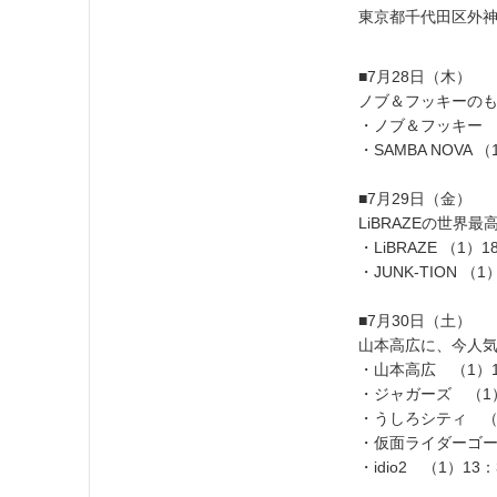
東京都千代田区外神田4
■7月28日（木）
ノブ＆フッキーの
・ノブ＆フッキー （
・SAMBA NOVA 
■7月29日（金）
LiBRAZEの世
・LiBRAZE （1）
・JUNK-TION （
■7月30日（土）
山本高広に、今人
・山本高広 （1）1
・ジャガーズ （1）
・うしろシティ （1
・仮面ライダーゴース
・idio2 （1）13