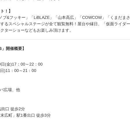
ント！】
ノブ&フッキー」「LiBLAZE」「山本高広」「COWCOW」「くまだま
演するスペシャルステージが全て観覧無料！屋台や縁日、「仮面ライダ
ラクターショーなどもお楽しみ頂けます。
16」開催概要】
9日(金)17：00～22：00
(日)11：00～21：00
アキバ広場、他
街口 徒歩2分
末広町」駅1番出口 徒歩3分