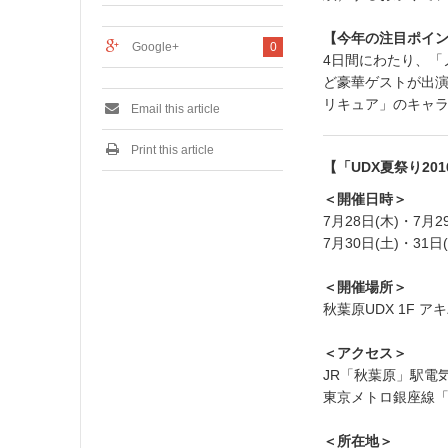
0
1
6
【今年の注目ポイ
Google+
0
4日間にわたり、「
ど豪華ゲストが出
リキュア」のキャ
Email this article
Print this article
【「UDX夏祭り20
＜開催日時＞
7月28日(木)・7月2
7月30日(土)・31日
＜開催場所＞
秋葉原UDX 1F 
＜アクセス＞
JR「秋葉原」駅電気
東京メトロ銀座線「
＜所在地＞