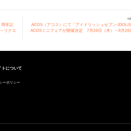
曜
原本店」で産地直送
ェアinアニメイト』
クリスマスフェスタ
！
新鮮野菜のバーニャ
7/28開幕！10,000RT
2015」 開催日程12
新
カウダーが食べ放
超え撮り下ろしライ
月19日(土)20日
す
題！！
ブOPムービーも解
(日) 場所：秋葉原
１周年記
ACOS（アコス）にて「アイドリッシュセブン-IDOLiS
禁！
UDX 4F
幕～リクエ
ACOSミニフェアが開催決定 7月28日（木）～8月2
イトについて
シーポリシー