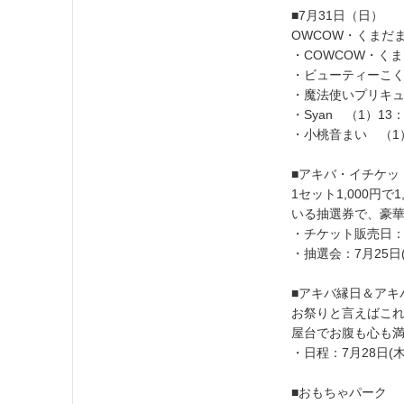
■7月31日（日）
OWCOW・くまだ
・COWCOW・くま
・ビューティーこくぶ
・魔法使いプリキュア
・Syan （1）13
・小桃音まい （1）
■アキバ・イチケッ
1セット1,000
いる抽選券で、豪
・チケット販売日：7月
・抽選会：7月25日(
■アキバ縁日＆アキ
お祭りと言えばこ
屋台でお腹も心も
・日程：7月28日(
■おもちゃパーク