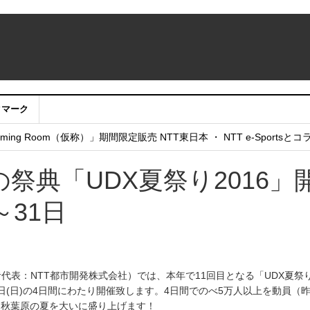
クマーク
：アカウントサービス移行のお知らせ
ing Room（仮称）」期間限定販売 NTT東日本 ・ NTT e-Sports
せていただきたい！」
祭典「UDX夏祭り2016」
～31日
者代表：NTT都市開発株式会社）では、本年で11回目となる「UDX夏祭
31日(日)の4日間にわたり開催致します。4日間でのべ5万人以上を動員（
、秋葉原の夏を大いに盛り上げます！