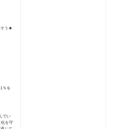
ばそう★
1％を
んでい
文化を守
を通じて