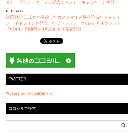
ョン」グランドオープン記念イベント・キャンペーン情報
ナ
ビ
米国TORQUE社が卓越したカスタマイズ性を誇るヘッドフォ
ゲ
ン・イヤフォンを発表。ヘッドフォン「t402v」とイヤフォン
ー
「t096z」両機種を8月上旬より発売開始
シ
ョ
ン
TWITTER
Tweets by KokosilOfficial
ココシルで検索