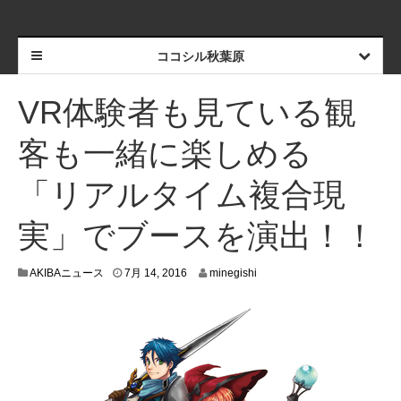
ココシル秋葉原
VR体験者も見ている観
客も一緒に楽しめる
「リアルタイム複合現
実」でブースを演出！！
7
AKIBAニュース
7月 14, 2016
minegishi
月
8
,
2
0
1
6