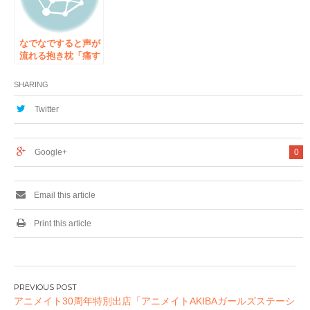
体験会』を開催
なでなですると声が
流れる抱き枕「痛す
ぽ」 リリース記念
イベントを12月23日
SHARING
に秋葉原で開催
Twitter
Google+
0
Email this article
Print this article
投
アニメイト30周年特別出店「アニメイトAKIBAガールズステーシ
稿