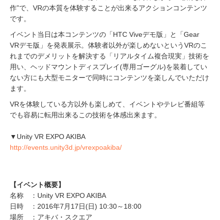
作”で、VRの本質を体験することが出来るアクションコンテンツ
です。
イベント当日は本コンテンツの「HTC Viveデモ版」と「Gear
VRデモ版」を発表展示。体験者以外が楽しめないというVRのこ
れまでのデメリットを解決する「リアルタイム複合現実」技術を
用い、ヘッドマウントディスプレイ(専用ゴーグル)を装着してい
ない方にも大型モニターで同時にコンテンツを楽しんでいただけ
ます。
VRを体験している方以外も楽しめて、イベントやテレビ番組等
でも容易に転用出来るこの技術を体感出来ます。
▼Unity VR EXPO AKIBA
http://events.unity3d.jp/vrexpoakiba/
【イベント概要】
名称 ：Unity VR EXPO AKIBA
日時 ：2016年7月17日(日) 10:30～18:00
場所 ：アキバ・スクエア