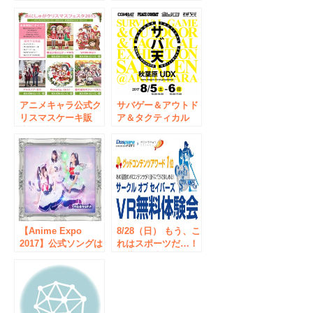
of SAVIORS』 第2
ツの展示会『Unity
回VR体験会をドス
VR EXPO AKIBA』
パラ秋葉原本店で10
展示コンテンツを公
月1日限定開催！
開
優勝者1名に「HTC
Vive」をプレゼント
アニメキャラ公式ク
サバゲー＆アウトド
リスマスケーキ販
ア＆タクティカル
売！ 「あにしゅが
サバ天
クリスマスフェスタ
2015」 開催日程12
月19日(土)20日
(日) 場所：秋葉原
UDX 4F
【Anime Expo
8/28（日） もう、こ
2017】公式ソングは
れはスポーツだ…！
メイドカフェ「めい
秋葉原最大級のVR
どりーみん」楽曲に
体験施設『ドスパラ
決定！アニメエキス
VRパラダイス』に
ポに2年連続お呼ば
て『サークル オブ
れは快挙
セイバーズ VR無料