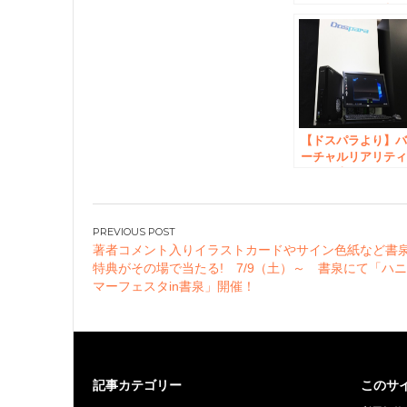
× Dospara 夏の極
OC対決！を開催。
ドスパラ秋葉原本
5階特設スペースに
て
【ドスパラより】
ーチャルリアリテ
(VR)の専門スペー
ス、「ドスパラ VR
パラダイス」が、7
月7日(木)秋葉原本
投
にオープン
著者コメント入りイラストカードやサイン色紙など書
稿
特典がその場で当たる! 7/9（土）～ 書泉にて「ハ
ナ
マーフェスタin書泉」開催！
ビ
ゲ
ー
シ
記事カテゴリー
このサ
ョ