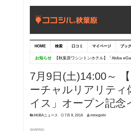
HOME
検索
口コミ
マイページ
ブッ
【重要：9月5日（火）22時】ココシル
お知らせ
【秋葉原ワシントンホテル】「Akiba eGam
「いま、困っている店舗の皆様を応援さ
7月9日(土)14:0
ーチャルリアリティ
イス」オープン記念
7
AKIBAニュース
7月 9, 2016
minegishi
月
8
SHARING
,