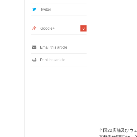
2
0
Twitter
1
6
Google+
0
Email this article
Print this article
全国22店舗及びウ