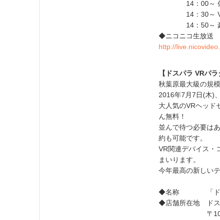
14：00～ 佐
14：30～ V
14：50～ 豪
◆ニコニコ生放送
http://live.nicovid
【ドスパラ VRパ
秋葉原最大級の規模
2016年7月7日(
大人気のVRヘッドセ
ん無料！
並んで待つ必要はあ
約も可能です。
VR関連デバイス・
まいります。
今年最高の新しい
◆名称 「ドスパ
◆店舗所在地 ドス
〒101-0021