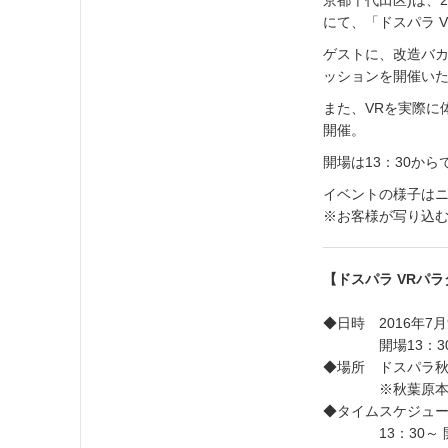
京都千代田区)は、2
にて、「ドスパラ 
ゲストに、改造バカ
ッションを開催い
また、VRを実際に
開催。
開場は13：30か
イベントの様子は
※お客様が写り込
【ドスパラ VRパ
◆日時 2016年7月
開場13：3
◆場所 ドスパラ秋
※秋葉原本店横
◆タイムスケジュ
13：30～ 