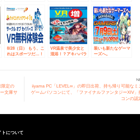
冷
of SAVIORS』 第2
GeForce(R) GTX 10
VRパラダイス”にて
回VR体験会をドス
シリーズ 発売記念
『デジハリ大学院ゲ
店
パラ秋葉原本店で10
イベントを開催！
ームゼミ ドスパラ
月1日限定開催！
Palit製オリジナルフ
VRゾーンサテライ
優勝者1名に「HTC
ァン搭載モデルのお
ト』を実施
Vive」をプレゼント
披露目も
バ
8/28（日） もう、こ
VR温泉で美少女と
装いも新たなゲーマ
ィ
れはスポーツだ…！
混浴！？アキハバラ
ーズへ。
秋葉原最大級のVR
最大級の無料VR体
AKIHABARAゲーマ
体験施設『ドスパラ
験施設“ドスパラ VR
ーズ本店、7月9日
VRパラダイス』に
パラダイス”に新コ
（土）リニューアル
店
て『サークル オブ
ンテンツ『 VRぱず
OPEN!!
セイバーズ VR無料
えん温泉～ローマ風
泉限定の
iiyama PC「LEVEL∞」の即日出荷、持ち帰り可能な
体験会』を開催
～ 』が登場
ニー文庫サ
ゲームパソコンにて、「ファイナルファンタジーXIV」
コンの認
イトについて