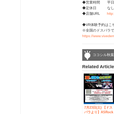
◆営業時間 平日13：
◆定休日 な
◆店舗URL
http
◆VR体験予約はこ
※全国のドスパラ
https://www.vivedem
ココシル秋
Related Articl
7月23日(土) 【ドス
パラより】ASRock