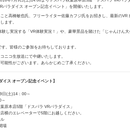
016年7月9日(土)14:00よりドスパラ秋葉原本店5階「ドスパラ VRパ
VRパラダイス オープン記念イベント」を開催いたします。
こと高橋敏也氏、フリーライター佐藤カフジ氏をお招きし、最新のVR
たします。
体験し実況する「VR体験実況！」や、豪華景品を賭けた「じゃんけん大
らです。皆様のご参加をお待ちしております。
ニコニコ生放送にて中継いたします。
む可能性がございます。あらかじめご了承ください。
ラダイス オープン記念イベント】
9日(土)14：00～
0～
葉原本店5階「ドスパラ VRパラダイス」
のエレベーターで5階にお越しください。
ール
開場