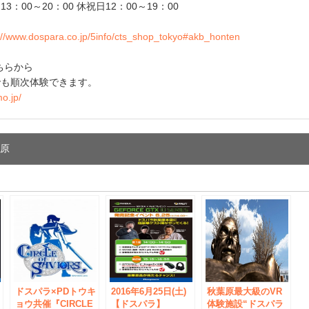
00～20：00 休祝日12：00～19：00
し
://www.dospara.co.jp/5info/cts_shop_tokyo#akb_honten
ちらから
でも順次体験できます。
o.jp/
葉原
e
ドスパラ×PDトウキ
2016年6月25日(土)
秋葉原最大級のVR
ョウ共催『CIRCLE
【ドスパラ】
体験施設“ドスパラ