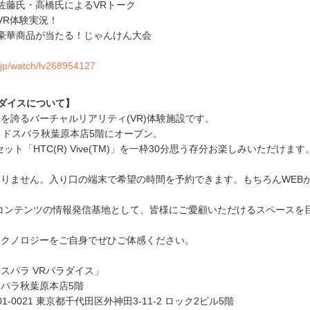
藤氏・高橋氏によるVRトーク
R体験実況！
華商品が当たる！じゃんけん大会
eo.jp/watch/lv268954127
ラダイスについて】
を誇るバーチャルリアリティ(VR)体験施設です。
木)、ドスパラ秋葉原本店5階にオープン。
ット「HTC(R) Vive(TM)」を一枠30分思う存分お楽しみいただけま
りません。入り口の端末で希望の時間を予約できます。もちろんWEB
コンテンツの情報発信基地として、皆様にご愛顧いただけるスペースを
テクノロジーをご自身でぜひご体感ください。
ラ VRパラダイス」
パラ秋葉原本店5階
 東京都千代田区外神田3-11-2 ロック2ビル5階