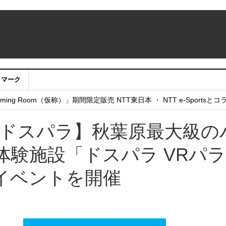
クマーク
：アカウントサービス移行のお知らせ
ing Room（仮称）」期間限定販売 NTT東日本 ・ NTT e-Sports
せていただきたい！」
0～ 【ドスパラ】秋葉原最大級の
体験施設「ドスパラ VRパ
イベントを開催