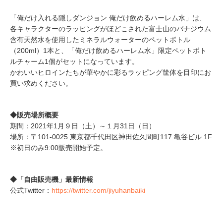
「俺だけ入れる隠しダンジョン 俺だけ飲めるハーレム水」は、
各キャラクターのラッピングがほどこされた富士山のバナジウム
含有天然水を使用したミネラルウォーターのペットボトル
（200ml）1本と、「俺だけ飲めるハーレム水」限定ペットボト
ルチャーム1個がセットになっています。
かわいいヒロインたちが華やかに彩るラッピング筐体を目印にお
買い求めください。
◆販売場所概要
期間：2021年1月９日（土）～１月31日（日）
場所：〒101-0025 東京都千代田区神田佐久間町117 亀谷ビル 1F
※初日のみ9:00販売開始予定。
◆「自由販売機」最新情報
公式Twitter：
https://twitter.com/jiyuhanbaiki