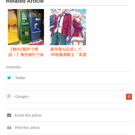
Related Article
【都内2箇所で増
新学期を記念して、
設！】海外旅行で余
JR秋葉原駅を「高度
った外貨を電子マネ
育成高校」の生徒た
ーやギフト券に交換
ちがジャック!?
SHARING
できる「ポケットチ
『ようこそ実力至上
ェンジ」が渋谷セン
主義の教室へ』待望
Twitter
ター街と秋葉原駅に
の新章、「2年生
設置されました
編」スタートです！
Google+
0
Email this article
Print this article