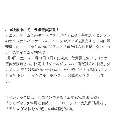
■秋葉原にてコラボ筐体設置！
アニメ、ゲーム等のキャラクターアイテムや、芸能人／タレント
のオリジナルパッケージのドリンクやグッズを販売する「自由販
売機」に、１月から放送の新アニメ「俺だけ入れる隠しダンジョ
ン」のアイテムが初登場！
1月9日（土）～１月31日（日）に東京・秋葉原においてコラボ
筐体が設置され、限定オリジナルグッズの「俺だけ入れる隠しダ
ンジョン 俺だけ飲めるハーレム水」や「俺だけ入れる隠しダン
ジョン トレーディングキーホルダー」の販売がスタートしま
す。
ラインナップには、ヒロインである「エマ (CV.富田 美憂)」、
「オリヴィア(CV.堀江 由衣)」、「ローラ (CV.大久保 瑠美)」、
「アリス (CV.長野 佑紀)」の全4種が登場。