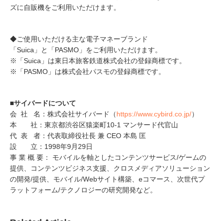
ズに自販機をご利用いただけます。
◆ご使用いただける主な電子マネーブランド
「Suica」と「PASMO」をご利用いただけます。
※「Suica」は東日本旅客鉄道株式会社の登録商標です。
※「PASMO」は株式会社パスモの登録商標です。
■サイバードについて
会 社 名：株式会社サイバード（
https://www.cybird.co.jp/
）
本 社：東京都渋谷区猿楽町10-1 マンサード代官山
代 表 者：代表取締役社長 兼 CEO 本島 匡
設 立：1998年9月29日
事 業 概 要： モバイルを軸としたコンテンツサービス/ゲームの
提供、コンテンツビジネス支援、クロスメディアソリューション
の開発/提供、モバイル/Webサイト構築、eコマース、次世代プ
ラットフォーム/テクノロジーの研究開発など。