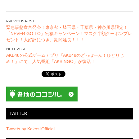
投
緊急事態宣言発令！東京都・埼玉県・千葉県・神奈川県限定！
稿
「NEVER GO TO」宏福キャンペーン！マスク半額クーポンプレ
ナ
ゼント！大好評につき、期間延長！！！
ビ
ゲ
AKB48の公式ゲームアプリ『AKB48のどっぼーん！ひとりじ
ー
め！』にて、人気番組「AKBINGO」が復活！
シ
ョ
ン
TWITTER
Tweets by KokosilOfficial