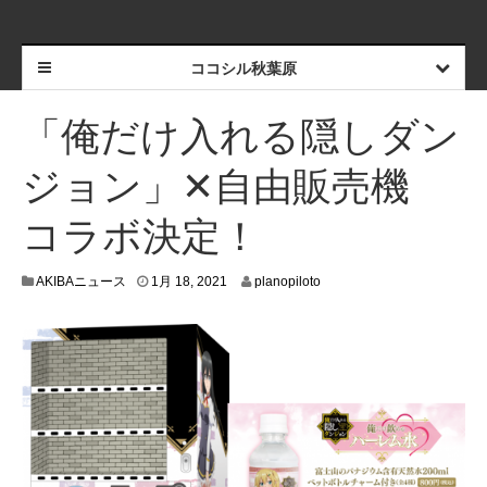
ココシル秋葉原
「俺だけ入れる隠しダン
ジョン」✕自由販売機
コラボ決定！
1
AKIBAニュース
1月 18, 2021
planopiloto
月
1
4
,
2
0
2
1