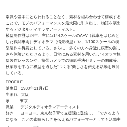
常識や基本にとらわれることなく、素材を組み合わせて構成する
ことで、モノのパフォーマンスを最大限に引き出し、物語を演出
するデジタルディオラマアーティスト。
模型制作歴は24年、主に1/144スケールのAFV（戦車をはじめと
した戦闘車両）ディオラマ（情景模型）や、1/100スケールの模
型製作を得意としている。さらに、多くの方へ身近に模型の楽し
さを体験いただけるよう、日常にある素材を用いたディオラマ模
型製作レッスンや、携帯カメラでの撮影手法セミナーの開催等、
秋葉原を中心に模型を通した“つくる”楽しさを伝える活動を展開
している。
PROFILE
誕生日 1980年11月7日
生まれ 大阪
家 東京
職業 デジタルディオラマアーティスト
好き ヨーヨー。東京都子育て支援課に登録し、「できるよう
になる」ことの素晴らしさを伝えるパフォーマーとしても活動中