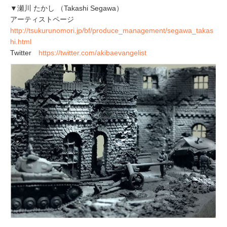
▼瀬川 たかし （Takashi Segawa）
アーティストページ
http://tsukurunomori.jp/bf/produce_management/segawa_takas
hi.html
Twitter
https://twitter.com/akibaevangelist