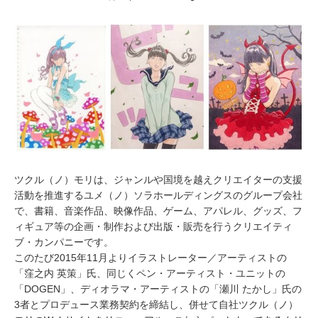
1
月
9
,
2
0
1
5
ツクル（ノ）モリは、ジャンルや国境を越えクリエイターの支援
活動を推進するユメ（ノ）ソラホールディングスのグループ会社
で、書籍、音楽作品、映像作品、ゲーム、アパレル、グッズ、フ
ィギュア等の企画・制作および出版・販売を行うクリエイティ
ブ・カンパニーです。
このたび2015年11月よりイラストレーター／アーティストの
「窪之内 英策」氏、同じくペン・アーティスト・ユニットの
「DOGEN」、ディオラマ・アーティストの「瀬川 たかし」氏の
3者とプロデュース業務契約を締結し、併せて自社ツクル（ノ）