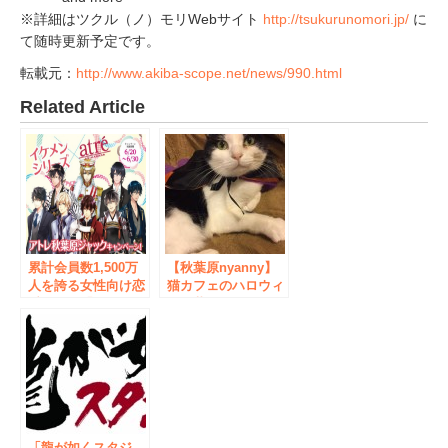
※詳細はツクル（ノ）モリWebサイト
http://tsukurunomori.jp/
に
て随時更新予定です。
転載元：
http://www.akiba-scope.net/news/990.html
Related Article
累計会員数1,500万
【秋葉原nyanny】
人を誇る女性向け恋
猫カフェのハロウィ
愛ゲーム「イケメン
ン仮装イベイント
シリーズ」のアトレ
秋葉原ジャックを記
念して、アトレ秋葉
原との期間限定コラ
ボキャンペーンを6
月20日より開催決
定！
「龍が如くスタジ