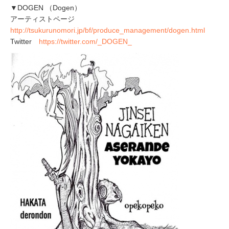
▼DOGEN （Dogen）
アーティストページ
http://tsukurunomori.jp/bf/produce_management/dogen.html
Twitter
https://twitter.com/_DOGEN_