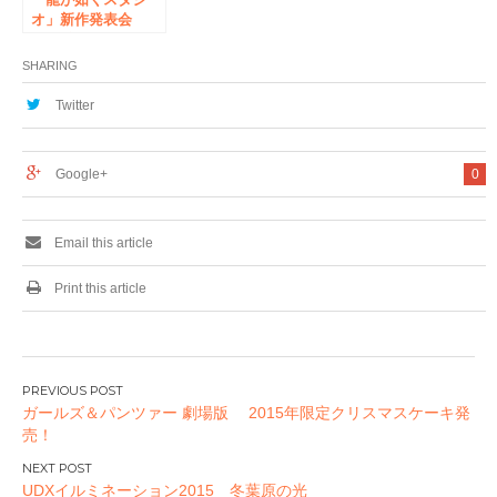
オ」新作発表会
2017 年 8 月 26 日
（土）19:00～＠秋
SHARING
葉原UDXシアターで
開催決定 抽選で一
Twitter
般の方30名様を無料
でご招待！
Google+
0
Email this article
Print this article
投
ガールズ＆パンツァー 劇場版 2015年限定クリスマスケーキ発
稿
売！
ナ
ビ
UDXイルミネーション2015 冬葉原の光